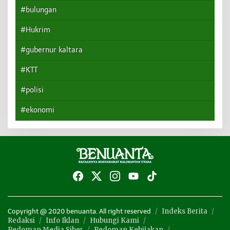
#bulungan
#Hukrim
#gubernur kaltara
#KTT
#polisi
#ekonomi
Indeks Berita
Copyright @ 2020 benuanta. All right reserved
Redaksi
Info Iklan
Hubungi Kami
Pedoman Media Siber
Pedoman Kebijakan