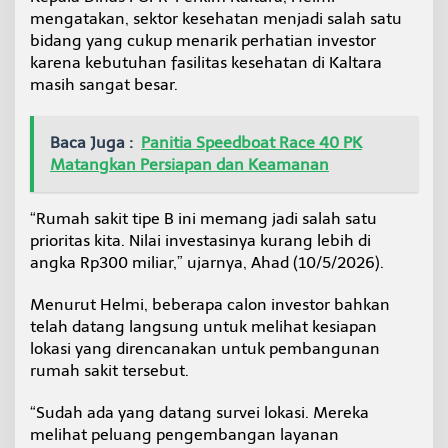
a
mengatakan, sektor kesehatan menjadi salah satu
k
bidang yang cukup menarik perhatian investor
i
karena kebutuhan fasilitas kesehatan di Kaltara
t
masih sangat besar.
T
i
p
e
Baca Juga :
Panitia Speedboat Race 40 PK
B
Matangkan Persiapan dan Keamanan
“Rumah sakit tipe B ini memang jadi salah satu
prioritas kita. Nilai investasinya kurang lebih di
angka Rp300 miliar,” ujarnya, Ahad (10/5/2026).
Menurut Helmi, beberapa calon investor bahkan
telah datang langsung untuk melihat kesiapan
lokasi yang direncanakan untuk pembangunan
rumah sakit tersebut.
“Sudah ada yang datang survei lokasi. Mereka
melihat peluang pengembangan layanan