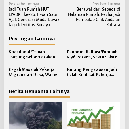
N
Pos sebelumnya
Pos berikutnya
Jadi Tuan Rumah HUT
Berawal dari Sepeda di
a
LPADKT ke-26, Irwan Sabri
Halaman Rumah, Rezha jadi
v
Ajak Generasi Muda Dayak
Pembalap Cilik Andalan
i
Jaga Identitas Budaya
Kaltara
g
a
Postingan Lainnya
s
i
Speedboat Tujuan
Ekonomi Kaltara Tumbuh
Tanjung Selor-Tarakan
4,96 Persen, Sektor Listrik
p
Terbakar di Perairan
Jadi Penggerak Utama
o
Salimbatu
Cegah Masalah Pekerja
Kurang Pengawasan Jadi
s
Migran dari Desa, Wamen
Celah Sindikat Pekerja
P2MI Gagas Desa Migran
Migran di Kaltara
di Kaltara
Berita Benuanta Lainnya