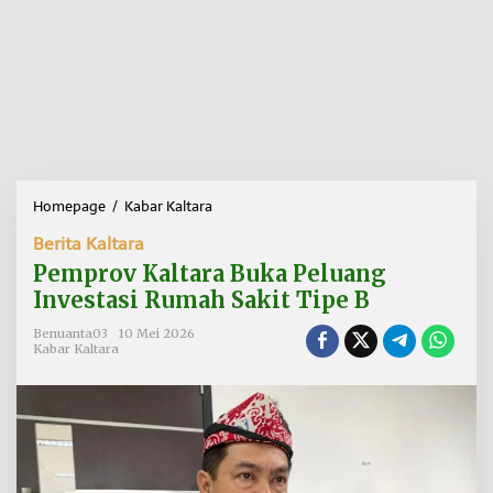
Homepage
/
Kabar Kaltara
P
e
Berita Kaltara
m
p
Pemprov Kaltara Buka Peluang
r
Investasi Rumah Sakit Tipe B
o
v
Benuanta03
10 Mei 2026
K
Kabar Kaltara
a
l
t
a
r
a
B