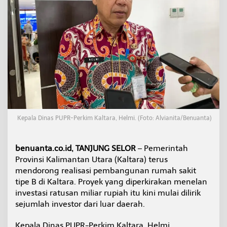
u
k
a
P
e
l
u
a
n
g
I
n
v
Kepala Dinas PUPR-Perkim Kaltara, Helmi. (Foto: Alvianita/Benuanta)
e
s
t
benuanta.co.id, TANJUNG SELOR
– Pemerintah
a
Provinsi Kalimantan Utara (Kaltara) terus
s
i
mendorong realisasi pembangunan rumah sakit
R
tipe B di Kaltara. Proyek yang diperkirakan menelan
u
investasi ratusan miliar rupiah itu kini mulai dilirik
m
sejumlah investor dari luar daerah.
a
h
S
Kepala Dinas PUPR-Perkim Kaltara, Helmi