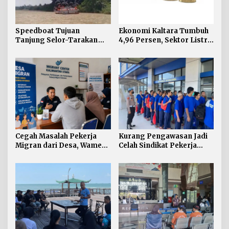
Speedboat Tujuan
Ekonomi Kaltara Tumbuh
Tanjung Selor-Tarakan
4,96 Persen, Sektor Listrik
Terbakar di Perairan
Jadi Penggerak Utama
Salimbatu
Cegah Masalah Pekerja
Kurang Pengawasan Jadi
Migran dari Desa, Wamen
Celah Sindikat Pekerja
P2MI Gagas Desa Migran
Migran di Kaltara
di Kaltara