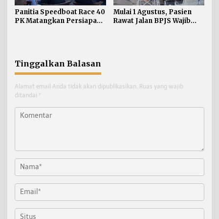
Panitia Speedboat Race 40
Mulai 1 Agustus, Pasien
PK Matangkan Persiapan
Rawat Jalan BPJS Wajib
dan Keamanan
Daftar Antrean via Mobile
JKN
Tinggalkan Balasan
Alamat email Anda tidak akan dipublikasikan.
Ruas yang wajib
ditandai
*