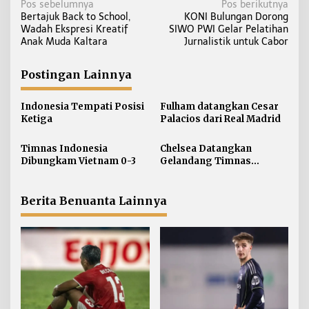
N
Pos sebelumnya
Pos berikutnya
Bertajuk Back to School,
KONI Bulungan Dorong
a
Wadah Ekspresi Kreatif
SIWO PWI Gelar Pelatihan
v
Anak Muda Kaltara
Jurnalistik untuk Cabor
i
g
Postingan Lainnya
a
s
Indonesia Tempati Posisi
Fulham datangkan Cesar
i
Ketiga
Palacios dari Real Madrid
p
Timnas Indonesia
Chelsea Datangkan
o
Dibungkam Vietnam 0-3
Gelandang Timnas
s
Argentina Valentin Barco
Berita Benuanta Lainnya