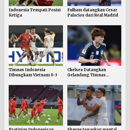
Indonesia Tempati Posisi
Fulham datangkan Cesar
Ketiga
Palacios dari Real Madrid
Timnas Indonesia
Chelsea Datangkan
Dibungkam Vietnam 0-3
Gelandang Timnas
Argentina Valentin Barco
Pratinjau Indonesia vs
Shayne tegaskan mental