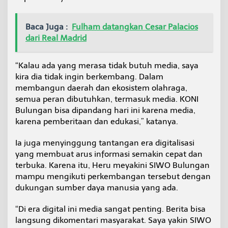
l
a
h
Baca Juga :
Fulham datangkan Cesar Palacios
r
dari Real Madrid
a
g
a
“Kalau ada yang merasa tidak butuh media, saya
kira dia tidak ingin berkembang. Dalam
membangun daerah dan ekosistem olahraga,
semua peran dibutuhkan, termasuk media. KONI
Bulungan bisa dipandang hari ini karena media,
karena pemberitaan dan edukasi,” katanya.
Ia juga menyinggung tantangan era digitalisasi
yang membuat arus informasi semakin cepat dan
terbuka. Karena itu, Heru meyakini SIWO Bulungan
mampu mengikuti perkembangan tersebut dengan
dukungan sumber daya manusia yang ada.
“Di era digital ini media sangat penting. Berita bisa
langsung dikomentari masyarakat. Saya yakin SIWO