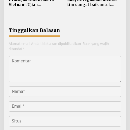
Vietnam: Ujian
tim sangat baik untuk
Sesungguhnya Skuad
hadapi Vietnam
Garuda
Tinggalkan Balasan
Alamat email Anda tidak akan dipublikasikan.
Ruas yang wajib
ditandai
*