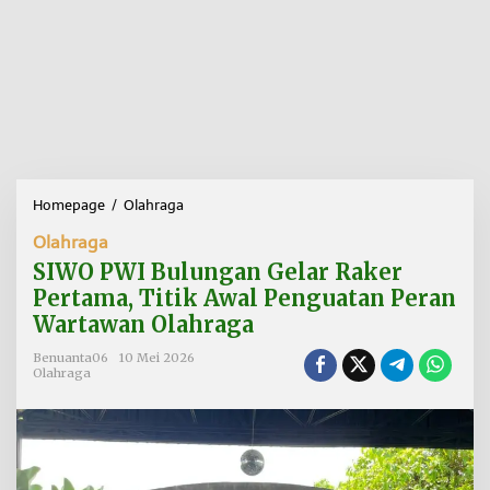
Homepage
/
Olahraga
S
I
Olahraga
W
O
SIWO PWI Bulungan Gelar Raker
P
Pertama, Titik Awal Penguatan Peran
W
Wartawan Olahraga
I
B
Benuanta06
10 Mei 2026
u
Olahraga
l
u
n
g
a
n