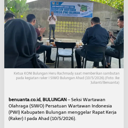
G
e
l
a
r
R
a
k
e
r
P
e
r
t
Ketua KONI Bulungan Heru Rachmady saat memberikan sambutan
a
pada kegiatan raker I SIWO Bulungan Ahad (10/5/2026).(Foto: Ike
m
Julianti/Benuanta)
a
,
T
benuanta.co.id, BULUNGAN
– Seksi Wartawan
i
Olahraga (SIWO) Persatuan Wartawan Indonesia
t
i
(PWI) Kabupaten Bulungan menggelar Rapat Kerja
k
(Raker) I pada Ahad (10/5/2026).
A
w