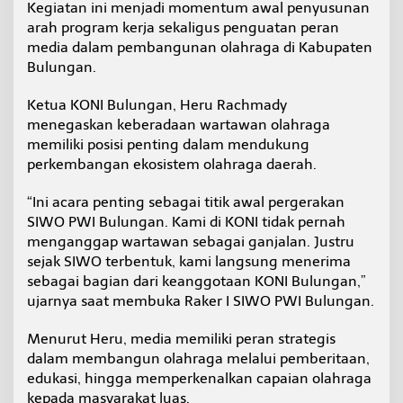
Kegiatan ini menjadi momentum awal penyusunan
a
arah program kerja sekaligus penguatan peran
l
P
media dalam pembangunan olahraga di Kabupaten
e
Bulungan.
n
g
Ketua KONI Bulungan, Heru Rachmady
u
menegaskan keberadaan wartawan olahraga
a
t
memiliki posisi penting dalam mendukung
a
perkembangan ekosistem olahraga daerah.
n
P
“Ini acara penting sebagai titik awal pergerakan
e
SIWO PWI Bulungan. Kami di KONI tidak pernah
r
a
menganggap wartawan sebagai ganjalan. Justru
n
sejak SIWO terbentuk, kami langsung menerima
W
sebagai bagian dari keanggotaan KONI Bulungan,”
a
ujarnya saat membuka Raker I SIWO PWI Bulungan.
r
t
a
Menurut Heru, media memiliki peran strategis
w
dalam membangun olahraga melalui pemberitaan,
a
edukasi, hingga memperkenalkan capaian olahraga
n
kepada masyarakat luas.
O