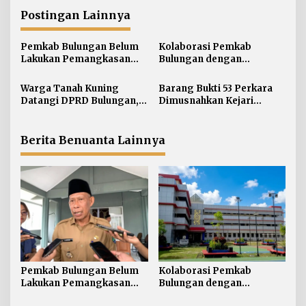
g
Postingan Lainnya
a
s
Pemkab Bulungan Belum
Kolaborasi Pemkab
i
Lakukan Pemangkasan
Bulungan dengan
TPP ASN, Bupati: Belum
Unikaltar, Satu
p
Ada Arahan Pusat
Desa/Kelurahan Satu
Warga Tanah Kuning
Barang Bukti 53 Perkara
o
Sarjana
Datangi DPRD Bulungan,
Dimusnahkan Kejari
s
Minta Hak Plasma 20
Bulungan, Masih
Persen segera
Didominasi Kasus Sabu
Diselesaikan
Berita Benuanta Lainnya
Pemkab Bulungan Belum
Kolaborasi Pemkab
Lakukan Pemangkasan
Bulungan dengan
TPP ASN, Bupati: Belum
Unikaltar, Satu