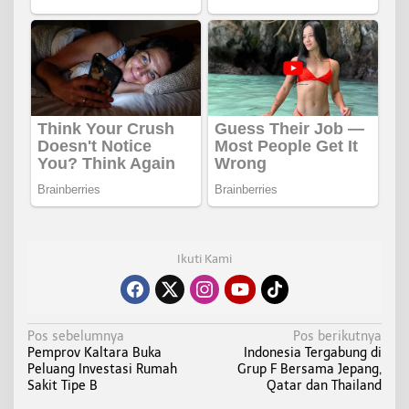
Ikuti Kami
N
Pos sebelumnya
Pos berikutnya
Pemprov Kaltara Buka
Indonesia Tergabung di
a
Peluang Investasi Rumah
Grup F Bersama Jepang,
v
Sakit Tipe B
Qatar dan Thailand
i