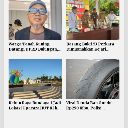
Ada Arahan Pusat
Desa/Kelurahan Satu
Sarjana
Warga Tanah Kuning
Barang Bukti 53 Perkara
Datangi DPRD Bulungan,
Dimusnahkan Kejari
Minta Hak Plasma 20
Bulungan, Masih
Persen segera
Didominasi Kasus Sabu
Diselesaikan
Kebun Raya Bundayati Jadi
Viral Denda Ban Gundul
Lokasi Upacara HUT RI ke-
Rp250 Ribu, Polisi
81
Bulungan Tegaskan Belum
Ada Razia Khusus