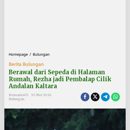
Homepage
/
Bulungan
B
e
Berita Bulungan
r
a
Berawal dari Sepeda di Halaman
w
Rumah, Rezha jadi Pembalap Cilik
a
Andalan Kaltara
l
d
Benuanta03
10 Mei 2026
a
Bulungan
r
i
S
e
p
e