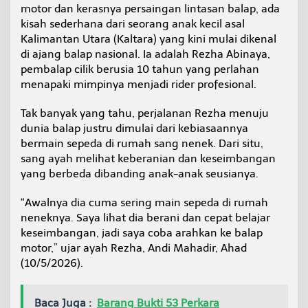
motor dan kerasnya persaingan lintasan balap, ada
i
P
kisah sederhana dari seorang anak kecil asal
e
Kalimantan Utara (Kaltara) yang kini mulai dikenal
m
di ajang balap nasional. Ia adalah Rezha Abinaya,
b
pembalap cilik berusia 10 tahun yang perlahan
a
l
menapaki mimpinya menjadi rider profesional.
a
p
Tak banyak yang tahu, perjalanan Rezha menuju
C
dunia balap justru dimulai dari kebiasaannya
i
bermain sepeda di rumah sang nenek. Dari situ,
l
i
sang ayah melihat keberanian dan keseimbangan
k
yang berbeda dibanding anak-anak seusianya.
A
n
“Awalnya dia cuma sering main sepeda di rumah
d
neneknya. Saya lihat dia berani dan cepat belajar
a
l
keseimbangan, jadi saya coba arahkan ke balap
a
motor,” ujar ayah Rezha, Andi Mahadir, Ahad
n
(10/5/2026).
K
a
l
Baca Juga :
Barang Bukti 53 Perkara
t