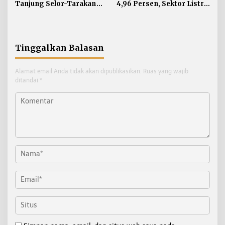
Tanjung Selor-Tarakan
4,96 Persen, Sektor Listrik
Terbakar di Perairan
Jadi Penggerak Utama
Salimbatu
Tinggalkan Balasan
Alamat email Anda tidak akan dipublikasikan.
Ruas yang wajib
ditandai
*