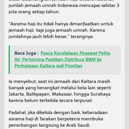
u
jumlah jemaah umrah Indonesia mencapai sekitar 3
s
juta orang setiap tahun.
a
t
“Asrama haji itu tidak hanya dimanfaatkan untuk
L
a
jemaah haji, tapi juga jemaah umrah. Karena
y
jumlahnya jauh lebih besar,” terangnya.
a
n
a
Baca Juga :
Pasca Kecelakaan Pesawat Pelita
n
Air, Pertamina Pastikan Distribusi BBM ke
U
Perbatasan Kaltara jadi Prioritas
m
r
a
Ia menyebut, saat ini jemaah dari Kaltara masih
h
d
banyak yang berangkat melalui kota lain seperti
a
Jakarta, Balikpapan, Makassar, hingga Surabaya
n
karena belum terkelola secara terpusat.
H
a
Padahal, jika dikelola dengan baik, keberadaan
j
i
asrama haji di Tarakan berpotensi membuka
W
penerbangan langsung ke Arab Saudi.
i