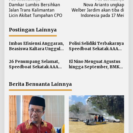
N
Damkar Lumbis Bersihkan
Nova Arianto ungkap
a
Jalan Trans Kalimantan
Welber Jardim akan tiba di
v
Licin Akibat Tumpahan CPO
Indonesia pada 17 Mei
i
g
Postingan Lainnya
a
s
Imbas Efisiensi Anggaran,
Polisi Selidiki Terbakarnya
i
Beasiswa Kaltara Unggul
Speedboat Sekatak AAA
2026 Alami Perubahan
Kaltara, Sumber Api
p
Skema
Diduga dari Genset
26 Penumpang Selamat,
El Nino Menguat Agustus
o
Speedboat Sekatak AAA
hingga September, BMKG:
s
Kaltara Ludes Terbakar
Kaltara Tidak Terdampak
Langsung
Berita Benuanta Lainnya