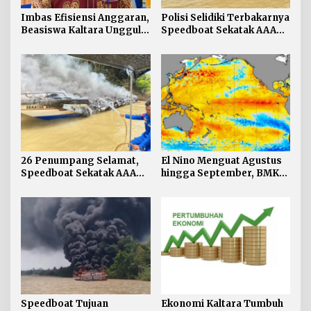
Imbas Efisiensi Anggaran,
Polisi Selidiki Terbakarnya
Beasiswa Kaltara Unggul
Speedboat Sekatak AAA
2026 Alami Perubahan
Kaltara, Sumber Api
Skema
Diduga dari Genset
26 Penumpang Selamat,
El Nino Menguat Agustus
Speedboat Sekatak AAA
hingga September, BMKG:
Kaltara Ludes Terbakar
Kaltara Tidak Terdampak
Langsung
Speedboat Tujuan
Ekonomi Kaltara Tumbuh