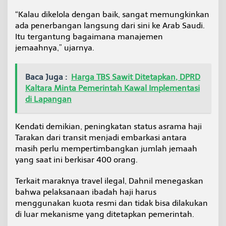
l
“Kalau dikelola dengan baik, sangat memungkinkan
a
ada penerbangan langsung dari sini ke Arab Saudi.
y
a
Itu tergantung bagaimana manajemen
h
jemaahnya,” ujarnya.
3
T
Baca Juga :
Harga TBS Sawit Ditetapkan, DPRD
Kaltara Minta Pemerintah Kawal Implementasi
di Lapangan
Kendati demikian, peningkatan status asrama haji
Tarakan dari transit menjadi embarkasi antara
masih perlu mempertimbangkan jumlah jemaah
yang saat ini berkisar 400 orang.
Terkait maraknya travel ilegal, Dahnil menegaskan
bahwa pelaksanaan ibadah haji harus
menggunakan kuota resmi dan tidak bisa dilakukan
di luar mekanisme yang ditetapkan pemerintah.