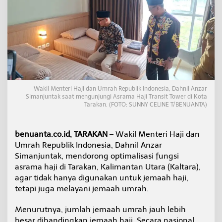
A
s
r
a
m
a
H
a
j
i
Wakil Menteri Haji dan Umrah Republik Indonesia, Dahnil Anzar
T
Simanjuntak saat mengunjungi Asrama Haji Transit Tower di Kota
a
Tarakan. (FOTO: SUNNY CELINE T/BENUANTA)
r
a
k
benuanta.co.id, TARAKAN
– Wakil Menteri Haji dan
a
Umrah Republik Indonesia, Dahnil Anzar
n
Simanjuntak, mendorong optimalisasi fungsi
s
e
asrama haji di Tarakan, Kalimantan Utara (Kaltara),
b
agar tidak hanya digunakan untuk jemaah haji,
a
tetapi juga melayani jemaah umrah.
g
a
Menurutnya, jumlah jemaah umrah jauh lebih
i
P
besar dibandingkan jemaah haji. Secara nasional,