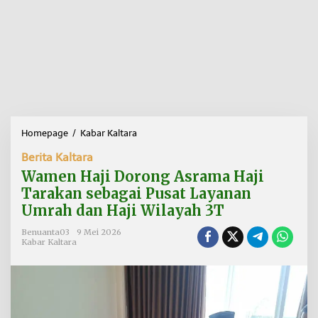
Homepage
/
Kabar Kaltara
W
a
Berita Kaltara
m
e
Wamen Haji Dorong Asrama Haji
n
Tarakan sebagai Pusat Layanan
H
Umrah dan Haji Wilayah 3T
a
j
Benuanta03
9 Mei 2026
i
Kabar Kaltara
D
o
r
o
n
g