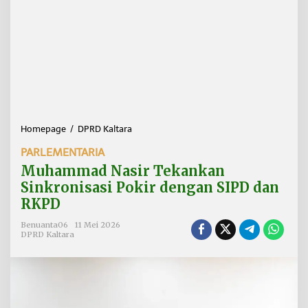
Homepage
/
DPRD Kaltara
M
u
PARLEMENTARIA
h
a
Muhammad Nasir Tekankan
m
Sinkronisasi Pokir dengan SIPD dan
m
RKPD
a
d
Benuanta06
11 Mei 2026
N
DPRD Kaltara
a
s
i
r
T
e