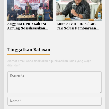
Anggota DPRD Kaltara
Komisi IV DPRD Kaltara
Arming Sosialisasikan
Cari Solusi Pembiayaan
Ranperda di Nunukan
JKN Demi Jaga Target UHC
Tengah
Tinggalkan Balasan
Alamat email Anda tidak akan dipublikasikan.
Ruas yang wajib
ditandai
*