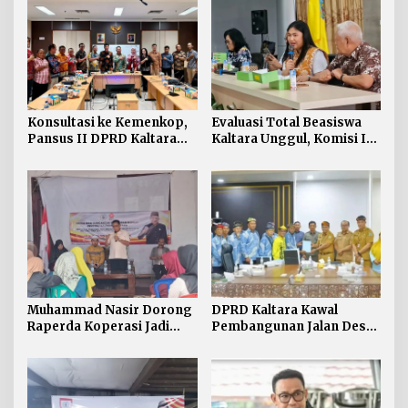
Konsultasi ke Kemenkop,
Evaluasi Total Beasiswa
Pansus II DPRD Kaltara
Kaltara Unggul, Komisi IV
Soroti Kualitas Koperasi
DPRD Kaltara Usul Jalur
Umum Dibuka untuk
Semua Kampus
Muhammad Nasir Dorong
DPRD Kaltara Kawal
Raperda Koperasi Jadi
Pembangunan Jalan Desa
Payung Hukum Penguatan
Atap untuk Buka Akses
UMKM di Kaltara
Wilayah Perbatasan