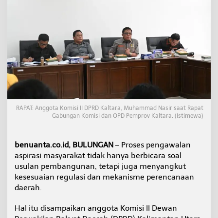
k
a
n
k
a
n
S
i
n
k
r
o
RAPAT: Anggota Komisi II DPRD Kaltara, Muhammad Nasir saat Rapat
n
Gabungan Komisi dan OPD Pemprov Kaltara. (Istimewa)
i
s
a
benuanta.co.id, BULUNGAN
– Proses pengawalan
s
i
aspirasi masyarakat tidak hanya berbicara soal
P
usulan pembangunan, tetapi juga menyangkut
o
kesesuaian regulasi dan mekanisme perencanaan
k
daerah.
i
r
d
Hal itu disampaikan anggota Komisi II Dewan
e