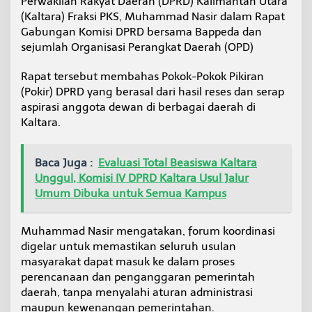
Perwakilan Rakyat Daerah (DPRD) Kalimantan Utara
n
(Kaltara) Fraksi PKS, Muhammad Nasir dalam Rapat
g
Gabungan Komisi DPRD bersama Bappeda dan
a
n
sejumlah Organisasi Perangkat Daerah (OPD)
S
I
Rapat tersebut membahas Pokok-Pokok Pikiran
P
(Pokir) DPRD yang berasal dari hasil reses dan serap
D
aspirasi anggota dewan di berbagai daerah di
d
a
Kaltara.
n
R
K
Baca Juga :
Evaluasi Total Beasiswa Kaltara
P
Unggul, Komisi IV DPRD Kaltara Usul Jalur
D
Umum Dibuka untuk Semua Kampus
Muhammad Nasir mengatakan, forum koordinasi
digelar untuk memastikan seluruh usulan
masyarakat dapat masuk ke dalam proses
perencanaan dan penganggaran pemerintah
daerah, tanpa menyalahi aturan administrasi
maupun kewenangan pemerintahan.