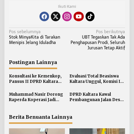
Ikuti Kami
N
Pos sebelumnya
Pos berikutnya
Stok MinyaKita di Tarakan
UBT Tegaskan Tak Ada
a
Menipis Jelang Iduladha
Penghapusan Prodi, Seluruh
v
Jurusan Tetap Aktif
i
g
Postingan Lainnya
a
s
Konsultasi ke Kemenkop,
Evaluasi Total Beasiswa
i
Pansus II DPRD Kaltara
Kaltara Unggul, Komisi IV
Soroti Kualitas Koperasi
DPRD Kaltara Usul Jalur
p
Umum Dibuka untuk
Muhammad Nasir Dorong
DPRD Kaltara Kawal
o
Semua Kampus
Raperda Koperasi Jadi
Pembangunan Jalan Desa
s
Payung Hukum Penguatan
Atap untuk Buka Akses
UMKM di Kaltara
Wilayah Perbatasan
Berita Benuanta Lainnya