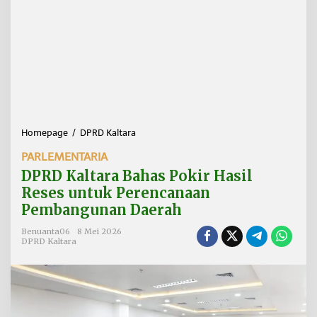
Homepage
/
DPRD Kaltara
D
P
PARLEMENTARIA
R
D
DPRD Kaltara Bahas Pokir Hasil
K
Reses untuk Perencanaan
a
Pembangunan Daerah
l
t
Benuanta06
8 Mei 2026
a
DPRD Kaltara
r
a
B
a
h
a