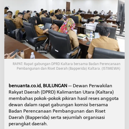
s
P
o
k
i
r
H
a
s
i
l
R
RAPAT: Rapat gabungan DPRD Kaltara bersama Badan Perencanaan
e
Pembangunan dan Riset Daerah (Bapperida) Kaltara. (ISTIMEWA)
s
e
s
benuanta.co.id, BULUNGAN
— Dewan Perwakilan
u
n
Rakyat Daerah (DPRD) Kalimantan Utara (Kaltara)
t
membahas pokok-pokok pikiran hasil reses anggota
u
dewan dalam rapat gabungan komisi bersama
k
Badan Perencanaan Pembangunan dan Riset
P
e
Daerah (Bapperida) serta sejumlah organisasi
r
perangkat daerah.
e