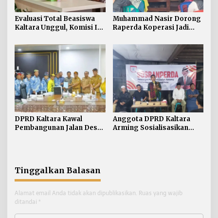
Evaluasi Total Beasiswa
Muhammad Nasir Dorong
Kaltara Unggul, Komisi IV
Raperda Koperasi Jadi
DPRD Kaltara Usul Jalur
Payung Hukum Penguatan
Umum Dibuka untuk
UMKM di Kaltara
Semua Kampus
DPRD Kaltara Kawal
Anggota DPRD Kaltara
Pembangunan Jalan Desa
Arming Sosialisasikan
Atap untuk Buka Akses
Ranperda di Nunukan
Wilayah Perbatasan
Tengah
Tinggalkan Balasan
Alamat email Anda tidak akan dipublikasikan.
Ruas yang wajib
ditandai
*