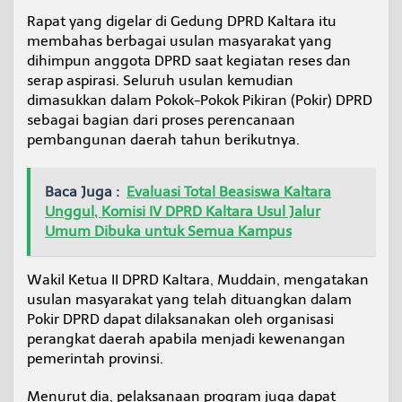
n
Rapat yang digelar di Gedung DPRD Kaltara itu
c
membahas berbagai usulan masyarakat yang
a
n
dihimpun anggota DPRD saat kegiatan reses dan
a
serap aspirasi. Seluruh usulan kemudian
a
dimasukkan dalam Pokok-Pokok Pikiran (Pokir) DPRD
n
sebagai bagian dari proses perencanaan
P
pembangunan daerah tahun berikutnya.
e
m
b
a
Baca Juga :
Evaluasi Total Beasiswa Kaltara
n
Unggul, Komisi IV DPRD Kaltara Usul Jalur
g
Umum Dibuka untuk Semua Kampus
u
n
a
Wakil Ketua II DPRD Kaltara, Muddain, mengatakan
n
usulan masyarakat yang telah dituangkan dalam
D
a
Pokir DPRD dapat dilaksanakan oleh organisasi
e
perangkat daerah apabila menjadi kewenangan
r
pemerintah provinsi.
a
h
Menurut dia, pelaksanaan program juga dapat