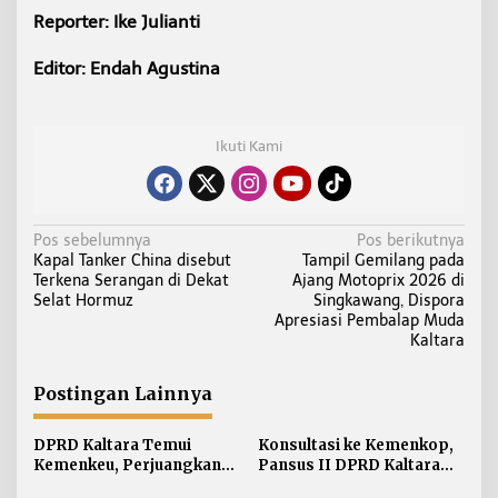
Reporter: Ike Julianti
Editor: Endah Agustina
Ikuti Kami
N
Pos sebelumnya
Pos berikutnya
Kapal Tanker China disebut
Tampil Gemilang pada
a
Terkena Serangan di Dekat
Ajang Motoprix 2026 di
v
Selat Hormuz
Singkawang, Dispora
i
Apresiasi Pembalap Muda
Kaltara
g
a
Postingan Lainnya
s
i
DPRD Kaltara Temui
Konsultasi ke Kemenkop,
p
Kemenkeu, Perjuangkan
Pansus II DPRD Kaltara
o
Dana Pembangunan Jalan
Soroti Kualitas Koperasi