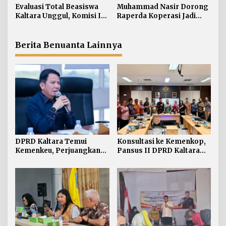
s
Perbatasan dan DBH
Evaluasi Total Beasiswa
Muhammad Nasir Dorong
Kaltara Unggul, Komisi IV
Raperda Koperasi Jadi
DPRD Kaltara Usul Jalur
Payung Hukum Penguatan
Umum Dibuka untuk
UMKM di Kaltara
Semua Kampus
Berita Benuanta Lainnya
DPRD Kaltara Temui
Konsultasi ke Kemenkop,
Kemenkeu, Perjuangkan
Pansus II DPRD Kaltara
Dana Pembangunan Jalan
Soroti Kualitas Koperasi
Perbatasan dan DBH