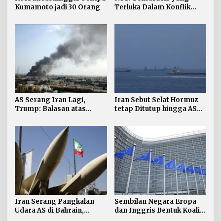
Kumamoto jadi 30 Orang
Terluka Dalam Konflik
Iran Bertambah, jadi 624
AS Serang Iran Lagi,
Iran Sebut Selat Hormuz
Trump: Balasan atas
tetap Ditutup hingga AS
Terbunuhnya Personel AS
Terima Persyaratan
Iran Serang Pangkalan
Sembilan Negara Eropa
Udara AS di Bahrain,
dan Inggris Bentuk Koalisi
Kuwait
Anti-rudal Balistik