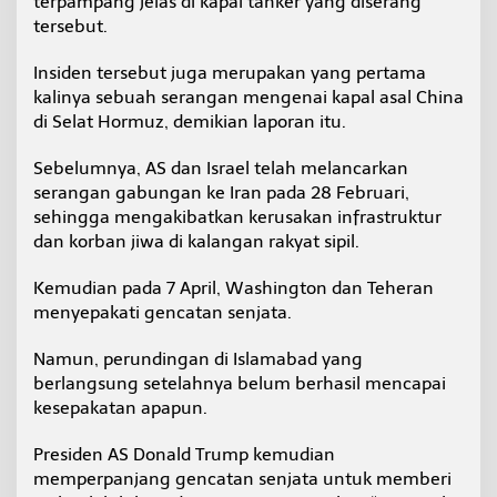
terpampang jelas di kapal tanker yang diserang
D
tersebut.
e
k
Insiden tersebut juga merupakan yang pertama
a
t
kalinya sebuah serangan mengenai kapal asal China
S
di Selat Hormuz, demikian laporan itu.
e
l
Sebelumnya, AS dan Israel telah melancarkan
a
serangan gabungan ke Iran pada 28 Februari,
t
H
sehingga mengakibatkan kerusakan infrastruktur
o
dan korban jiwa di kalangan rakyat sipil.
r
m
Kemudian pada 7 April, Washington dan Teheran
u
menyepakati gencatan senjata.
z
Namun, perundingan di Islamabad yang
berlangsung setelahnya belum berhasil mencapai
kesepakatan apapun.
Presiden AS Donald Trump kemudian
memperpanjang gencatan senjata untuk memberi