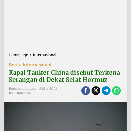
Homepage
/
Internasional
K
a
Berita Internasional
p
a
Kapal Tanker China disebut Terkena
l
Serangan di Dekat Selat Hormuz
T
a
Benuantakaltara
8 Mei 2026
n
Internasional
k
e
r
C
h
i
n