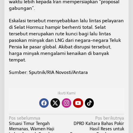
waktu lebih kepada Iran mempersiapkan “proposal
gabungan”.
Eskalasi tersebut menyebabkan lalu lintas pelayaran
di Selat Hormuz hampir berhenti total. Selat
tersebut merupakan rute kunci bagi lalu lintas
pasokan minyak dan LNG dari negara-negara Teluk
Persia ke pasar global. Akibat disrupsi tersebut,
harga minyak mengalami kenaikan di banyak
tempat.
Sumber: Sputnik/RIA Novosti/Antara
Ikuti Kami
N
Pos sebelumnya
Pos berikutnya
Situasi Timur Tengah
DPRD Kaltara Bahas Pokir
a
Memanas, Wamen Haji
Hasil Reses untuk