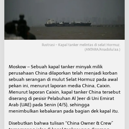
a
d
i
s
e
b
u
t
T
Ilustrasi - Kapal tanker melintas di selat Hormuz.
e
(ANTARA/Anadolu/aa.)
r
k
e
Moskow – Sebuah kapal tanker minyak milik
n
perusahaan China dilaporkan telah menjadi korban
a
sebuah serangan di mulut Selat Hormuz pada awal
S
pekan ini, menurut laporan media China, Caixin.
e
r
Menurut laporan Caixin, kapal tanker China tersebut
a
diserang di pesisir Pelabuhan Al Jeer di Uni Emirat
n
Arab (UAE) pada Senin (4/5), sehingga
g
menimbulkan kebakaran pada bagian dek kapal itu.
a
n
d
Disebutkan bahwa tulisan “China Owner & Crew”
i