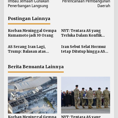
v
Imbau Jemaah Gunakan
Perencanaan Pembangunan
i
Penerbangan Langsung
Daerah
g
a
Postingan Lainnya
s
i
Korban Meninggal Gempa
NYT: Tentara AS yang
Kumamoto jadi 30 Orang
Terluka Dalam Konflik
p
Iran Bertambah, jadi 624
o
AS Serang Iran Lagi,
Iran Sebut Selat Hormuz
s
Trump: Balasan atas
tetap Ditutup hingga AS
Terbunuhnya Personel AS
Terima Persyaratan
Berita Benuanta Lainnya
Korban Meninggal Gempa
NYT: Tentara AS yang