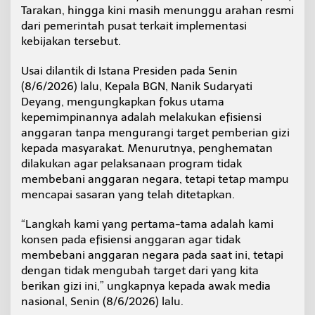
t
Tarakan, hingga kini masih menunggu arahan resmi
i
dari pemerintah pusat terkait implementasi
a
kebijakan tersebut.
n
K
Usai dilantik di Istana Presiden pada Senin
e
p
(8/6/2026) lalu, Kepala BGN, Nanik Sudaryati
a
Deyang, mengungkapkan fokus utama
l
kepemimpinannya adalah melakukan efisiensi
a
anggaran tanpa mengurangi target pemberian gizi
B
kepada masyarakat. Menurutnya, penghematan
G
N
dilakukan agar pelaksanaan program tidak
membebani anggaran negara, tetapi tetap mampu
mencapai sasaran yang telah ditetapkan.
“Langkah kami yang pertama-tama adalah kami
konsen pada efisiensi anggaran agar tidak
membebani anggaran negara pada saat ini, tetapi
dengan tidak mengubah target dari yang kita
berikan gizi ini,” ungkapnya kepada awak media
nasional, Senin (8/6/2026) lalu.