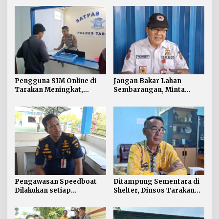
Pengguna SIM Online di
Jangan Bakar Lahan
Tarakan Meningkat,
Sembarangan, Minta
Pembuatan Langsung
Lapor Layanan Darurat 112
Paling Banyak
Pengawasan Speedboat
Ditampung Sementara di
Dilakukan setiap
Shelter, Dinsos Tarakan
Keberangkatan, Sertifikat
Fasilitasi Pemulangan 15
Acuan Laik Laut
Pekerja Asal Jawa Barat