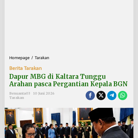
Homepage
/
Tarakan
D
a
Berita Tarakan
p
u
Dapur MBG di Kaltara Tunggu
r
Arahan pasca Pergantian Kepala BGN
M
B
Benuanta03
10 Juni 2026
G
Tarakan
d
i
K
a
l
t
a