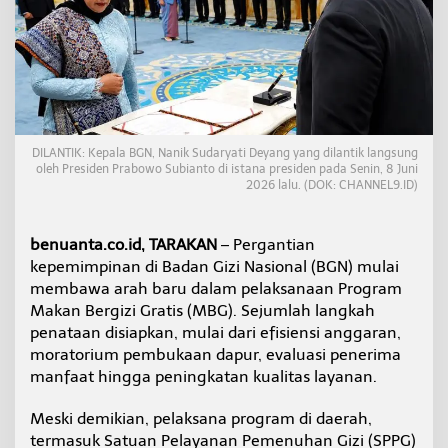
r
a
T
u
n
g
g
u
A
DILANTIK: Kepala BGN, Nanik Sudaryati Deyang yang dilantik langsung
oleh Presiden Prabowo Subianto di istana presiden pada Senin, 8 Juni
r
2026 lalu. (DOK: CHANNEL9.ID)
a
h
a
benuanta.co.id, TARAKAN
– Pergantian
n
p
kepemimpinan di Badan Gizi Nasional (BGN) mulai
a
membawa arah baru dalam pelaksanaan Program
s
Makan Bergizi Gratis (MBG). Sejumlah langkah
c
penataan disiapkan, mulai dari efisiensi anggaran,
a
P
moratorium pembukaan dapur, evaluasi penerima
e
manfaat hingga peningkatan kualitas layanan.
r
g
Meski demikian, pelaksana program di daerah,
a
termasuk Satuan Pelayanan Pemenuhan Gizi (SPPG)
n