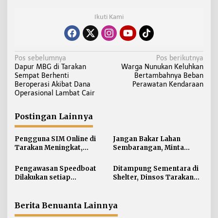
Ikuti Kami
N
Pos sebelumnya
Pos berikutnya
Dapur MBG di Tarakan
Warga Nunukan Keluhkan
a
Sempat Berhenti
Bertambahnya Beban
v
Beroperasi Akibat Dana
Perawatan Kendaraan
i
Operasional Lambat Cair
g
a
Postingan Lainnya
s
i
Pengguna SIM Online di
Jangan Bakar Lahan
Tarakan Meningkat,
Sembarangan, Minta
p
Pembuatan Langsung
Lapor Layanan Darurat 112
o
Paling Banyak
Pengawasan Speedboat
Ditampung Sementara di
s
Dilakukan setiap
Shelter, Dinsos Tarakan
Keberangkatan, Sertifikat
Fasilitasi Pemulangan 15
Acuan Laik Laut
Pekerja Asal Jawa Barat
Berita Benuanta Lainnya