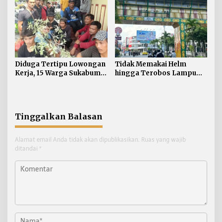
Diduga Tertipu Lowongan
Tidak Memakai Helm
Kerja, 15 Warga Sukabumi
hingga Terobos Lampu
Telantar di Tarakan
Merah Dominasi
Pelanggaran ETLE di
Tarakan
Tinggalkan Balasan
Alamat email Anda tidak akan dipublikasikan.
Ruas yang wajib
ditandai
*