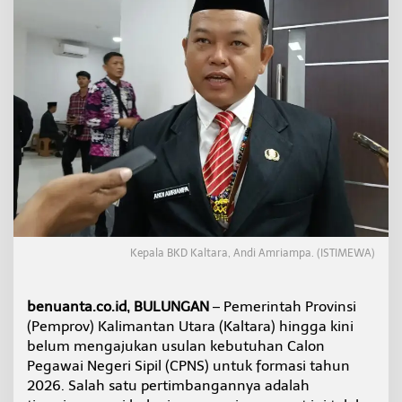
A
j
u
k
a
n
P
e
n
g
u
s
u
l
a
n
Kepala BKD Kaltara, Andi Amriampa. (ISTIMEWA)
K
e
b
benuanta.co.id, BULUNGAN
– Pemerintah Provinsi
u
(Pemprov) Kalimantan Utara (Kaltara) hingga kini
t
belum mengajukan usulan kebutuhan Calon
u
h
Pegawai Negeri Sipil (CPNS) untuk formasi tahun
a
2026. Salah satu pertimbangannya adalah
n