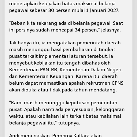
menerapkan kebijakan batas maksimal belanja
w
a
pegawai sebesar 30 persen mulai 1 Januari 2027.
i
J
“Beban kita sekarang ada di belanja pegawai. Saat
a
ini porsinya sudah mencapai 34 persen,” jelasnya.
d
i
Tak hanya itu, ia mengatakan pemerintah daerah
P
e
masih menunggu hasil pembahasan di tingkat
r
pusat terkait implementasi aturan tersebut. Ia
t
menyebut kebijakan itu tengah dibahas oleh
i
Kementerian PAN-RB, Kementerian Dalam Negeri,
m
b
dan Kementerian Keuangan. Karena itu, daerah
a
belum dapat memastikan apakah rekrutmen CPNS
n
akan dibuka atau tidak pada tahun mendatang.
g
a
“Kami masih menunggu keputusan pemerintah
n
pusat. Apakah nanti ada penyesuaian, kelonggaran
waktu, atau kebijakan lain terkait batas maksimal
belanja pegawai itu,” tutupnya.
Andi menegaskan, Pemprov Kaltara akan