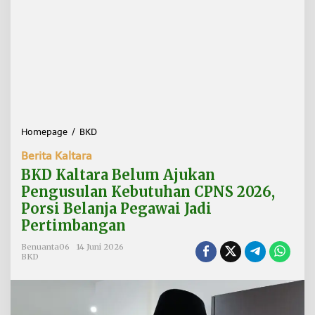
Homepage
/
BKD
B
K
Berita Kaltara
D
K
BKD Kaltara Belum Ajukan
a
Pengusulan Kebutuhan CPNS 2026,
l
Porsi Belanja Pegawai Jadi
t
a
Pertimbangan
r
a
Benuanta06
14 Juni 2026
BKD
B
e
l
u
m