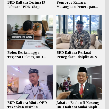
BKD Kaltara Terima 13
Pemprov Kaltara
Lulusan IPDN, Siap
Matangkan Penerapan
Perkuat ASN di
Manajemen Talenta bagi
Lingkungan Pemprov
ASN
Bolos Kerja hingga
BKD Kaltara Perkuat
Terjerat Hukum, BKD
Penegakan Disiplin ASN
Kaltara Ungkap Ragam
Pelanggaran ASN
BKD Kaltara Minta OPD
Jabatan Eselon II Kosong,
Terapkan Disiplin
BKD Kaltara Mulai Siapkan