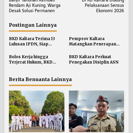
Banjir Tahunan Kembali
DPRD Kaltara Dukung
a
Rendam Aji Kuning, Warga
Pelaksanaan Sensus
v
Desak Solusi Permanen
Ekonomi 2026
i
g
Postingan Lainnya
a
s
BKD Kaltara Terima 13
Pemprov Kaltara
i
Lulusan IPDN, Siap
Matangkan Penerapan
Perkuat ASN di
Manajemen Talenta bagi
p
Lingkungan Pemprov
ASN
Bolos Kerja hingga
BKD Kaltara Perkuat
o
Terjerat Hukum, BKD
Penegakan Disiplin ASN
s
Kaltara Ungkap Ragam
Pelanggaran ASN
Berita Benuanta Lainnya