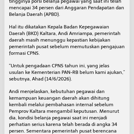
tingginya porsi belanja pegawai yang saat ini telah
C
mencapai 34 persen dari Anggaran Pendapatan dan
P
Belanja Daerah (APBD).
N
S
2
Hal itu dikatakan Kepala Badan Kepegawaian
0
Daerah (BKD) Kaltara, Andi Amriampa, pemerintah
2
daerah masih menunggu kepastian kebijakan
6
pemerintah pusat sebelum memutuskan pengajuan
,
P
formasi CPNS.
o
r
“Untuk pengadaan CPNS tahun ini, yang jelas
s
usulan ke Kementerian PAN-RB belum kami ajukan,”
i
sebutnya, Ahad (14/6/2026).
B
e
l
Andi menjelaskan, kebutuhan pegawai dan
a
kemampuan keuangan daerah akan dihitung
n
kembali melalui pembahasan internal sebelum
j
Pemprov Kaltara mengambil keputusan. Menurut
a
P
dia, kondisi belanja pegawai saat ini menjadi
e
perhatian serius karena telah berada di angka 34
g
persen. Sementara pemerintah pusat berencana
a