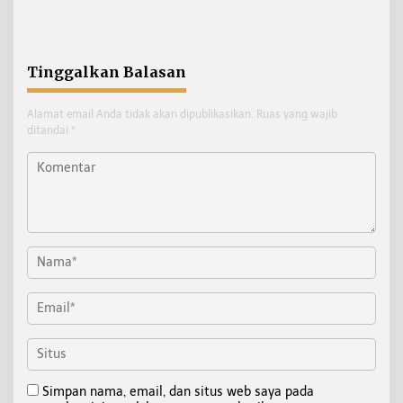
Pegawai Sesuai Peraturan
Pelaksanaan Seleksi
Pemerintah
Terbuka
Tinggalkan Balasan
Alamat email Anda tidak akan dipublikasikan.
Ruas yang wajib
ditandai
*
Simpan nama, email, dan situs web saya pada