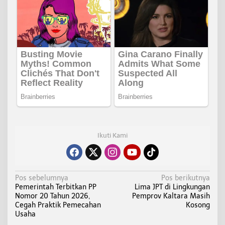
Ikuti Kami
N
Pos sebelumnya
Pos berikutnya
Pemerintah Terbitkan PP
Lima JPT di Lingkungan
a
Nomor 20 Tahun 2026,
Pemprov Kaltara Masih
v
Cegah Praktik Pemecahan
Kosong
i
Usaha