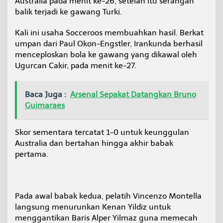
Australia pada menit ke-26, setelah itu serangan
balik terjadi ke gawang Turki.
Kali ini usaha Socceroos membuahkan hasil. Berkat
umpan dari Paul Okon-Engstler, Irankunda berhasil
menceploskan bola ke gawang yang dikawal oleh
Ugurcan Cakir, pada menit ke-27.
Baca Juga :
Arsenal Sepakat Datangkan Bruno
Guimaraes
Skor sementara tercatat 1-0 untuk keunggulan
Australia dan bertahan hingga akhir babak
pertama.
Pada awal babak kedua, pelatih Vincenzo Montella
langsung menurunkan Kenan Yildiz untuk
menggantikan Baris Alper Yilmaz guna memecah