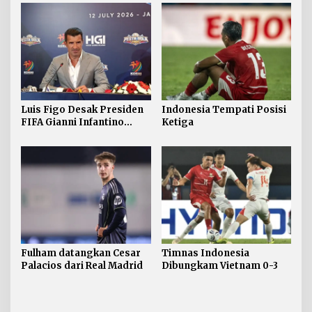
Luis Figo Desak Presiden
Indonesia Tempati Posisi
FIFA Gianni Infantino
Ketiga
Mundur
Fulham datangkan Cesar
Timnas Indonesia
Palacios dari Real Madrid
Dibungkam Vietnam 0-3