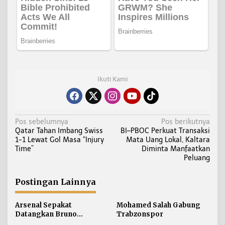
Ikuti Kami
N
Pos sebelumnya
Pos berikutnya
Qatar Tahan Imbang Swiss
BI–PBOC Perkuat Transaksi
a
1-1 Lewat Gol Masa “Injury
Mata Uang Lokal, Kaltara
v
Time”
Diminta Manfaatkan
i
Peluang
g
a
Postingan Lainnya
s
i
Arsenal Sepakat
Mohamed Salah Gabung
Datangkan Bruno
Trabzonspor
p
Guimaraes