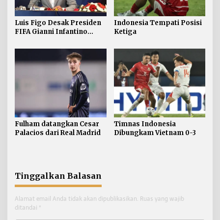
Luis Figo Desak Presiden
Indonesia Tempati Posisi
FIFA Gianni Infantino
Ketiga
Mundur
Fulham datangkan Cesar
Timnas Indonesia
Palacios dari Real Madrid
Dibungkam Vietnam 0-3
Tinggalkan Balasan
Alamat email Anda tidak akan dipublikasikan.
Ruas yang wajib
ditandai
*