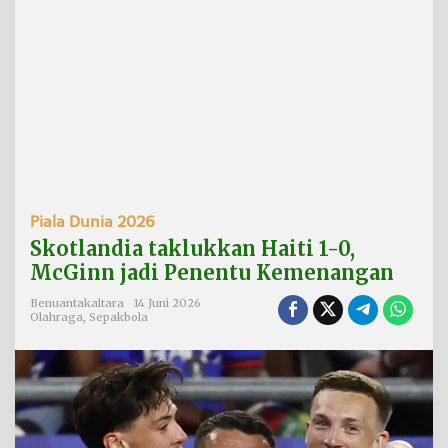
k
a
n
H
a
i
t
i
1
-
0
,
Piala Dunia 2026
M
c
Skotlandia taklukkan Haiti 1-0,
G
McGinn jadi Penentu Kemenangan
i
n
Benuantakaltara
14 Juni 2026
n
Olahraga
,
Sepakbola
j
a
d
i
P
e
n