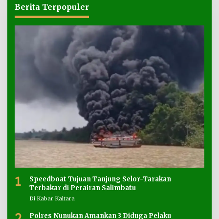
Berita Terpopuler
1
Speedboat Tujuan Tanjung Selor-Tarakan
Terbakar di Perairan Salimbatu
Di Kabar Kaltara
2
Polres Nunukan Amankan 3 Diduga Pelaku