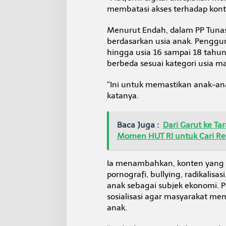
P
membatasi akses terhadap konte
T
u
Menurut Endah, dalam PP Tuna
n
berdasarkan usia anak. Penggun
a
s
hingga usia 16 sampai 18 tah
berbeda sesuai kategori usia m
“Ini untuk memastikan anak-an
katanya.
Baca Juga :
Dari Garut ke T
Momen HUT RI untuk Cari Re
Ia menambahkan, konten yang 
pornografi, bullying, radikalisa
anak sebagai subjek ekonomi. 
sosialisasi agar masyarakat m
anak.