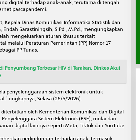
ng digital terhadap anak-anak, terutama di tengah
rnet pascapandemi.
Kepala Dinas Komunikasi Informatika Statistik dan
n, Endah Sarastiningsih, S.Pd., M.Pd., mengungkapkan
elah mengeluarkan aturan khusus terkait
ital melalui Peraturan Pemerintah (PP) Nomor 17
ebagai PP Tunas.
di Penyumbang Terbesar HIV di Tarakan, Dinkes Akui
s
lola penyelenggaraan sistem elektronik untuk
al,” ungkapnya, Selasa (26/5/2026).
 diterbitkan oleh Kementerian Komunikasi dan Digital
Penyelenggara Sistem Elektronik (PSE), mulai dari
yanan digital lainnya seperti Meta, TikTok dan YouTube.
emberikan perlindungan terhadap anak, termasuk