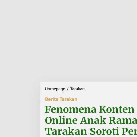
Homepage
/
Tarakan
F
e
Berita Tarakan
n
o
Fenomena Konten P
m
e
Online Anak Ramai
n
a
Tarakan Soroti Pe
K