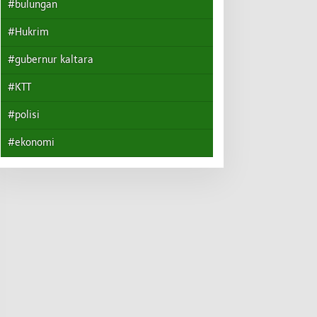
#bulungan
#Hukrim
#gubernur kaltara
#KTT
#polisi
#ekonomi