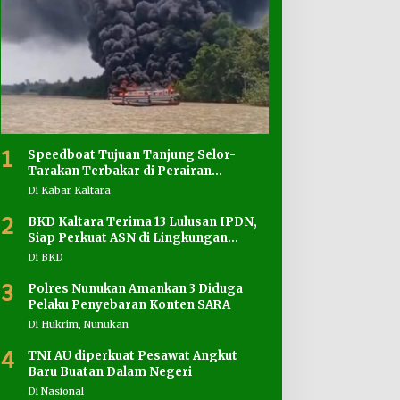
1
Speedboat Tujuan Tanjung Selor-
Tarakan Terbakar di Perairan
Salimbatu
Di Kabar Kaltara
2
BKD Kaltara Terima 13 Lulusan IPDN,
Siap Perkuat ASN di Lingkungan
Pemprov
Di BKD
3
Polres Nunukan Amankan 3 Diduga
Pelaku Penyebaran Konten SARA
Di Hukrim, Nunukan
4
TNI AU diperkuat Pesawat Angkut
Baru Buatan Dalam Negeri
Di Nasional