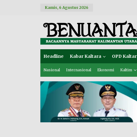
L
Kamis, 6 Agustus 2026
e
w
a
t
i
k
e
k
o
Headline
Kabar Kaltara
OPD Kaltar
n
t
e
Nasional
Internasional
Ekonomi
Kaltim
n