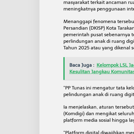
masyarakat terkait ancaman rua
P
T
meningkatnya penggunaan inte
a
r
Menanggapi fenomena tersebut, 
a
Persandian (DKISP) Kota Taraka
k
pemerintah pusat sebenarnya t
a
n
perlindungan anak di ruang dig
S
Tahun 2025 atau yang dikenal s
o
r
o
Baca Juga :
Kelompok LSL Ja
t
Kesulitan Jangkau Komunita
i
P
e
“PP Tunas ini mengatur tata ke
n
pelindungan anak di ruang digit
t
i
n
Ia menjelaskan, aturan tersebut
g
(Komdigi) dan mengikat seluruh 
n
platform media sosial hingga la
y
a
P
“Platform digital diwajibkan m