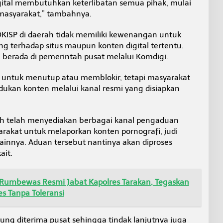
gital membutuhkan keterlibatan semua pihak, mulai
 masyarakat,” tambahnya.
DKISP di daerah tidak memiliki kewenangan untuk
 terhadap situs maupun konten digital tertentu.
berada di pemerintah pusat melalui Komdigi.
untuk menutup atau memblokir, tetapi masyarakat
ukan konten melalui kanal resmi yang disiapkan
ah telah menyediakan berbagai kanal pengaduan
arakat untuk melaporkan konten pornografi, judi
ainnya. Aduan tersebut nantinya akan diproses
ait.
 Rumbewas Resmi Jabat Kapolres Tarakan, Tegaskan
s Tanpa Toleransi
ng diterima pusat sehingga tindak lanjutnya juga