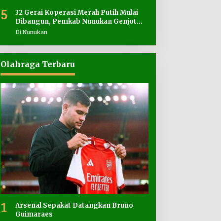
5
32 Gerai Koperasi Merah Putih Mulai
Dibangun, Pemkab Nunukan Genjot
Penyediaan Lahan
Di Nunukan
Olahraga Terbaru
1
Arsenal Sepakat Datangkan Bruno
Guimaraes