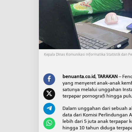
i
n
e
A
n
a
k
R
a
m
Kepala Dinas Komunikasi Informatika Statistik dan Pe
a
i
d
i
benuanta.co.id, TARAKAN
– Feno
M
e
yang menyeret anak-anak kembal
d
satunya melalui unggahan Ins
s
terpapar pornografi hingga puluh
o
s
Dalam unggahan dari sebuah a
,
D
data dari Komisi Perlindungan 
K
lebih dari 5 juta anak terpapar 
I
hingga 10 tahun diduga terpapa
S