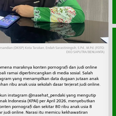
rsandian (DKISP) Kota Tarakan, Endah Sarastiningsih, S.Pd., M.Pd. (FOTO:
EKO SAPUTRA/BENUANTA)
mena maraknya konten pornografi dan judi online
i ramai diperbincangkan di media sosial. Salah
tagram yang menampilkan data dugaan jutaan anak
an ribu anak usia sekolah dasar terjerat judi online.
kun instagram @nasehat_pendaki yang mengutip
Anak Indonesia (KPAI) per April 2026, menyebutkan
konten pornografi dan sekitar 80 ribu anak usia 8
r judi online. Narasi itu memicu kekhawatiran