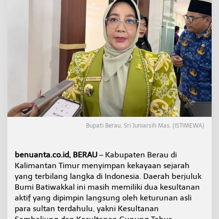
t
m
e
n
L
e
s
t
a
r
i
k
a
n
Bupati Berau, Sri Juniarsih Mas. (ISTIMEWA)
K
e
s
benuanta.co.id, BERAU
– Kabupaten Berau di
u
l
Kalimantan Timur menyimpan kekayaan sejarah
t
yang terbilang langka di Indonesia. Daerah berjuluk
a
Bumi Batiwakkal ini masih memiliki dua kesultanan
n
aktif yang dipimpin langsung oleh keturunan asli
a
n
para sultan terdahulu, yakni Kesultanan
S