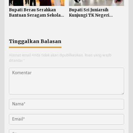
Bupati Berau Serahkan
Bupati Sri Juniarsih
Bantuan Seragam Sekolah
Kunjungi TK Negeri
Gratis bagi Siswa SD dan
Pembina Tanjung Redeb,
SMP
Tanamkan Semangat
Belajar Sejak Dini
Tinggalkan Balasan
Alamat email Anda tidak akan dipublikasikan.
Ruas yang wajib
ditandai
*