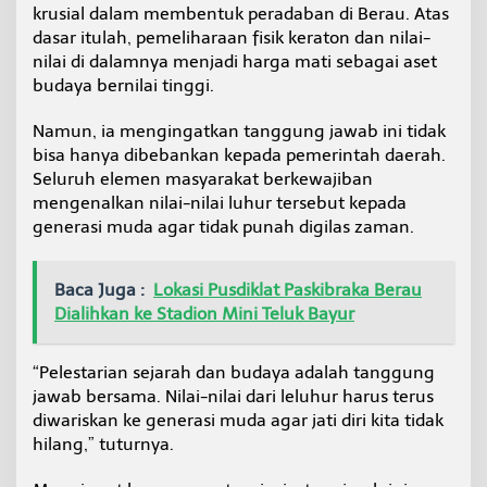
krusial dalam membentuk peradaban di Berau. Atas
b
a
dasar itulah, pemeliharaan fisik keraton dan nilai-
g
nilai di dalamnya menjadi harga mati sebagai aset
a
budaya bernilai tinggi.
i
W
Namun, ia mengingatkan tanggung jawab ini tidak
a
r
bisa hanya dibebankan kepada pemerintah daerah.
i
Seluruh elemen masyarakat berkewajiban
s
mengenalkan nilai-nilai luhur tersebut kepada
a
generasi muda agar tidak punah digilas zaman.
n
B
u
Baca Juga :
Lokasi Pusdiklat Paskibraka Berau
d
a
Dialihkan ke Stadion Mini Teluk Bayur
y
a
“Pelestarian sejarah dan budaya adalah tanggung
jawab bersama. Nilai-nilai dari leluhur harus terus
diwariskan ke generasi muda agar jati diri kita tidak
hilang,” tuturnya.