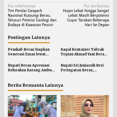
N
Pos sebelumnya
Pos berikutnya
Tim Penilai Geopark
Hujan Lebat hingga Sangat
a
Nasional Kunjungi Berau,
Lebat Masih Berpotensi
v
Telusuri Potensi Geologi dan
Guyur Tarakan Beberapa
i
Budaya di Kawasan Pesisir
Hari ke Depan
g
a
Postingan Lainnya
s
i
Pemkab Berau Siapkan
Kapal Kontainer Tabrak
Generasi Emas lewat
Tepian Ahmad Yani Berau
p
Pendidikan Anak Usia Dini
Lagi, Pemkab Akhirnya
o
Buka Suara Soal Ganti Rugi
Bupati Berau Apresiasi
Bupati Sri Juniarsih Beri
s
Kelurahan Karang Ambun
Peringatan Keras,
Kelola Limbah Plastik
Sampah di Berau Tembus
54 Ribu Ton
Berita Benuanta Lainnya