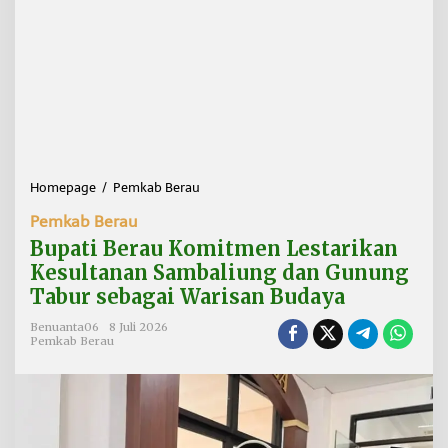
Homepage
/
Pemkab Berau
B
u
Pemkab Berau
p
a
Bupati Berau Komitmen Lestarikan
t
Kesultanan Sambaliung dan Gunung
i
Tabur sebagai Warisan Budaya
B
e
Benuanta06
8 Juli 2026
r
Pemkab Berau
a
u
K
o
m
i