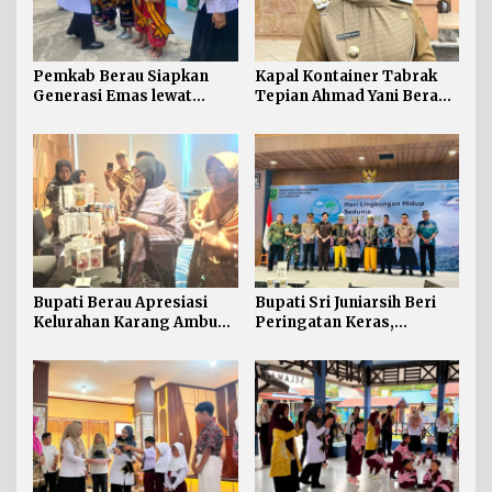
Pemkab Berau Siapkan
Kapal Kontainer Tabrak
Generasi Emas lewat
Tepian Ahmad Yani Berau
Pendidikan Anak Usia Dini
Lagi, Pemkab Akhirnya
Buka Suara Soal Ganti Rugi
Bupati Berau Apresiasi
Bupati Sri Juniarsih Beri
Kelurahan Karang Ambun
Peringatan Keras,
Kelola Limbah Plastik
Sampah di Berau Tembus
54 Ribu Ton