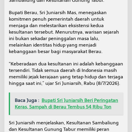
Sambaliung dan Kesultanan Gunung Tabur.
a
m
Bupati Berau, Sri Juniarsih Mas, menegaskan
b
komitmen penuh pemerintah daerah untuk
a
l
menjaga dan melestarikan eksistensi kedua
i
kesultanan tersebut. Menurutnya, warisan sejarah
u
ini bukan sekadar peninggalan masa lalu,
n
melainkan identitas hidup yang menjadi
g
kebanggaan besar bagi masyarakat Berau.
d
a
n
“Keberadaan dua kesultanan ini adalah kebanggaan
G
tersendiri. Tidak semua daerah di Indonesia masih
u
memiliki jejak kerajaan yang tetap hidup dan terjaga
n
hingga saat ini,” ujar Sri Juniarsih, Rabu (8/7/2026).
u
n
g
T
Baca Juga :
Bupati Sri Juniarsih Beri Peringatan
a
Keras, Sampah di Berau Tembus 54 Ribu Ton
b
u
r
Sri Juniarsih menjelaskan, Kesultanan Sambaliung
s
dan Kesultanan Gunung Tabur memiliki peran
e