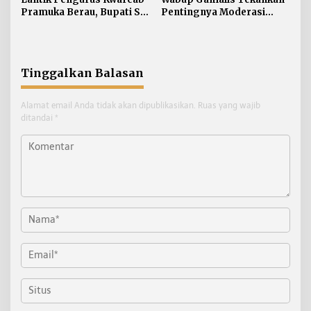
Pramuka Berau, Bupati Sri
Pentingnya Moderasi
Juniarsih Tekankan
Beragama di Era Digital
Pentingnya Pembentukan
Karakter
Tinggalkan Balasan
Alamat email Anda tidak akan dipublikasikan.
Ruas yang wajib
ditandai
*