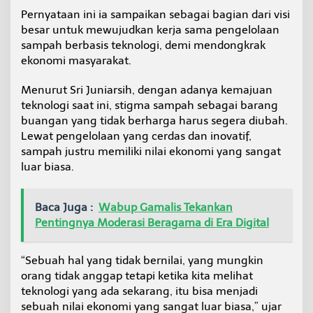
h
Pernyataan ini ia sampaikan sebagai bagian dari visi
B
besar untuk mewujudkan kerja sama pengelolaan
e
sampah berbasis teknologi, demi mendongkrak
r
b
ekonomi masyarakat.
a
s
Menurut Sri Juniarsih, dengan adanya kemajuan
i
teknologi saat ini, stigma sampah sebagai barang
s
buangan yang tidak berharga harus segera diubah.
T
e
Lewat pengelolaan yang cerdas dan inovatif,
k
sampah justru memiliki nilai ekonomi yang sangat
n
luar biasa.
o
l
o
Baca Juga :
Wabup Gamalis Tekankan
g
Pentingnya Moderasi Beragama di Era Digital
i
G
u
“Sebuah hal yang tidak bernilai, yang mungkin
n
a
orang tidak anggap tetapi ketika kita melihat
T
teknologi yang ada sekarang, itu bisa menjadi
i
sebuah nilai ekonomi yang sangat luar biasa,” ujar
n