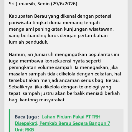
Sri Juniarsih, Senin (29/6/2026).
g
k
a
Kabupaten Berau yang dikenal dengan potensi
t
pariwisata tingkat dunia memang tengah
k
mengalami peningkatan kunjungan wisatawan,
a
yang berbanding lurus dengan pertambahan
n
E
jumlah penduduk.
k
o
Namun, Sri Juniarsih mengingatkan popularitas ini
n
juga membawa konsekuensi nyata seperti
o
peningkatan volume sampah. Ia menegaskan, jika
m
i
masalah sampah tidak dikelola dengan cekatan, hal
tersebut akan menjadi ancaman serius bagi Berau.
Sebaliknya, jika dikelola dengan teknologi yang
tepat, sampah justru akan berbalik menjadi berkah
bagi kantong masyarakat.
Baca Juga :
Lahan Pinjam Pakai PT TRH
Disepakati, Pemkab Berau Segera Bangun 7
Unit RKB