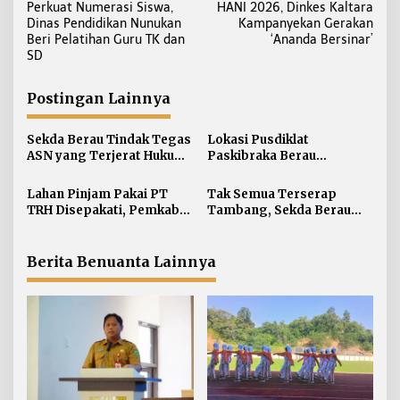
Perkuat Numerasi Siswa,
HANI 2026, Dinkes Kaltara
a
Dinas Pendidikan Nunukan
Kampanyekan Gerakan
v
Beri Pelatihan Guru TK dan
‘Ananda Bersinar’
i
SD
g
a
Postingan Lainnya
s
i
Sekda Berau Tindak Tegas
Lokasi Pusdiklat
ASN yang Terjerat Hukum,
Paskibraka Berau
p
Hak dan Tunjangan
Dialihkan ke Stadion Mini
o
Jabatan Turut Dihentikan
Teluk Bayur
Lahan Pinjam Pakai PT
Tak Semua Terserap
s
TRH Disepakati, Pemkab
Tambang, Sekda Berau
Berau Segera Bangun 7
Ajak Warga Kembangkan
Unit RKB
Potensi Lokal
Berita Benuanta Lainnya