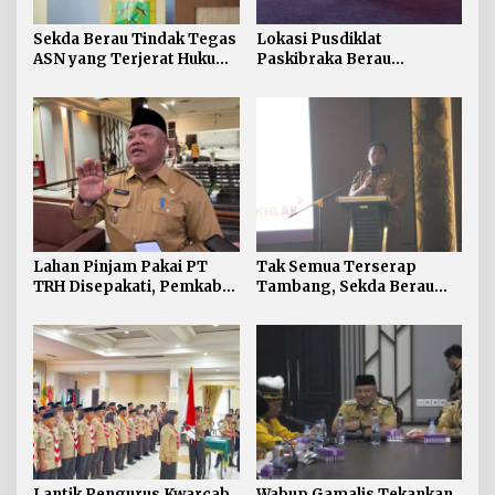
Sekda Berau Tindak Tegas
Lokasi Pusdiklat
ASN yang Terjerat Hukum,
Paskibraka Berau
Hak dan Tunjangan
Dialihkan ke Stadion Mini
Jabatan Turut Dihentikan
Teluk Bayur
Lahan Pinjam Pakai PT
Tak Semua Terserap
TRH Disepakati, Pemkab
Tambang, Sekda Berau
Berau Segera Bangun 7
Ajak Warga Kembangkan
Unit RKB
Potensi Lokal
Lantik Pengurus Kwarcab
Wabup Gamalis Tekankan