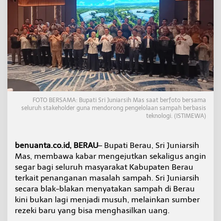
s
i
h
D
o
r
o
n
g
P
e
FOTO BERSAMA: Bupati Sri Juniarsih Mas saat berfoto bersama
n
seluruh stakeholder guna mendorong pengelolaan sampah berbasis
g
teknologi. (ISTIMEWA)
e
l
o
benuanta.co.id, BERAU
– Bupati Berau, Sri Juniarsih
l
Mas, membawa kabar mengejutkan sekaligus angin
a
a
segar bagi seluruh masyarakat Kabupaten Berau
n
terkait penanganan masalah sampah. Sri Juniarsih
S
secara blak-blakan menyatakan sampah di Berau
a
kini bukan lagi menjadi musuh, melainkan sumber
m
p
rezeki baru yang bisa menghasilkan uang.
a