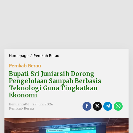
Homepage
/
Pemkab Berau
B
u
Pemkab Berau
p
a
Bupati Sri Juniarsih Dorong
t
Pengelolaan Sampah Berbasis
i
Teknologi Guna Tingkatkan
S
r
Ekonomi
i
J
Benuanta06
29 Juni 2026
Pemkab Berau
u
n
i
a
r