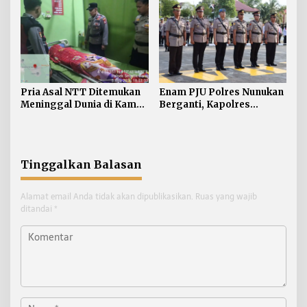
Dibentangkan di Sebatik
Mewarnai
Pria Asal NTT Ditemukan
Enam PJU Polres Nunukan
Meninggal Dunia di Kamar
Berganti, Kapolres
Kos Sebatik Barat
Tekankan Displin
Personel
Tinggalkan Balasan
Alamat email Anda tidak akan dipublikasikan.
Ruas yang wajib
ditandai
*