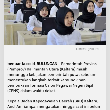
s
t
i
a
n
R
e
k
r
u
t
Ilustrasi. (INTERNET)
m
e
n
benuanta.co.id, BULUNGAN
– Pemerintah Provinsi
C
P
(Pemprov) Kalimantan Utara (Kaltara) masih
N
menunggu kebijakan pemerintah pusat sebelum
S
menentukan langkah terkait kemungkinan
M
pembukaan formasi Calon Pegawai Negeri Sipil
e
(CPNS) dalam waktu dekat.
n
u
n
Kepala Badan Kepegawaian Daerah (BKD) Kaltara,
g
Andi Amriampa, mengatakan hingga saat ini belum
g