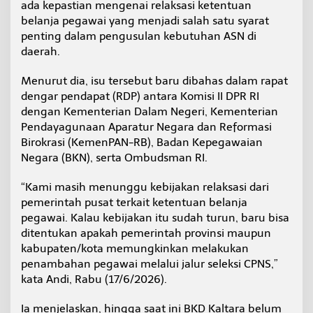
ada kepastian mengenai relaksasi ketentuan
u
belanja pegawai yang menjadi salah satu syarat
R
e
penting dalam pengusulan kebutuhan ASN di
l
daerah.
a
k
Menurut dia, isu tersebut baru dibahas dalam rapat
s
dengar pendapat (RDP) antara Komisi II DPR RI
a
s
dengan Kementerian Dalam Negeri, Kementerian
i
Pendayagunaan Aparatur Negara dan Reformasi
A
Birokrasi (KemenPAN-RB), Badan Kepegawaian
t
Negara (BKN), serta Ombudsman RI.
u
r
a
“Kami masih menunggu kebijakan relaksasi dari
n
pemerintah pusat terkait ketentuan belanja
B
pegawai. Kalau kebijakan itu sudah turun, baru bisa
e
ditentukan apakah pemerintah provinsi maupun
l
a
kabupaten/kota memungkinkan melakukan
n
penambahan pegawai melalui jalur seleksi CPNS,”
j
kata Andi, Rabu (17/6/2026).
a
P
Ia menjelaskan, hingga saat ini BKD Kaltara belum
e