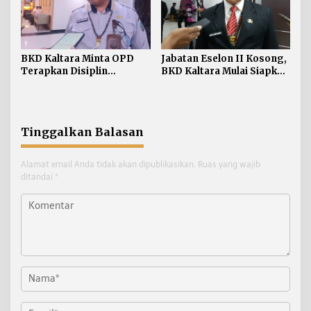
BKD Kaltara Minta OPD
Jabatan Eselon II Kosong,
Terapkan Disiplin
BKD Kaltara Mulai Siapkan
Pegawai Sesuai Peraturan
Pelaksanaan Seleksi
Pemerintah
Terbuka
Tinggalkan Balasan
Alamat email Anda tidak akan dipublikasikan.
Ruas yang wajib
ditandai
*