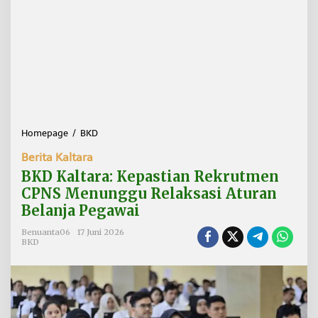
Homepage
/
BKD
B
K
Berita Kaltara
D
K
BKD Kaltara: Kepastian Rekrutmen
a
CPNS Menunggu Relaksasi Aturan
l
Belanja Pegawai
t
a
Benuanta06
17 Juni 2026
r
BKD
a
:
K
e
p
a