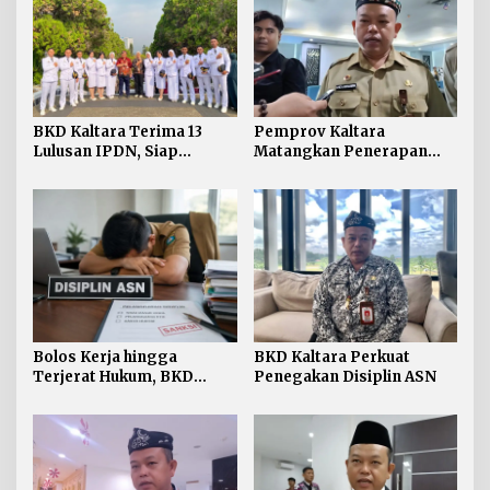
BKD Kaltara Terima 13
Pemprov Kaltara
Lulusan IPDN, Siap
Matangkan Penerapan
Perkuat ASN di
Manajemen Talenta bagi
Lingkungan Pemprov
ASN
Bolos Kerja hingga
BKD Kaltara Perkuat
Terjerat Hukum, BKD
Penegakan Disiplin ASN
Kaltara Ungkap Ragam
Pelanggaran ASN