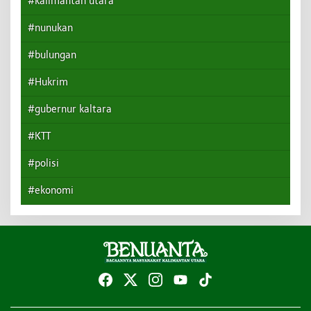
#kalimantan utara
#nunukan
#bulungan
#Hukrim
#gubernur kaltara
#KTT
#polisi
#ekonomi