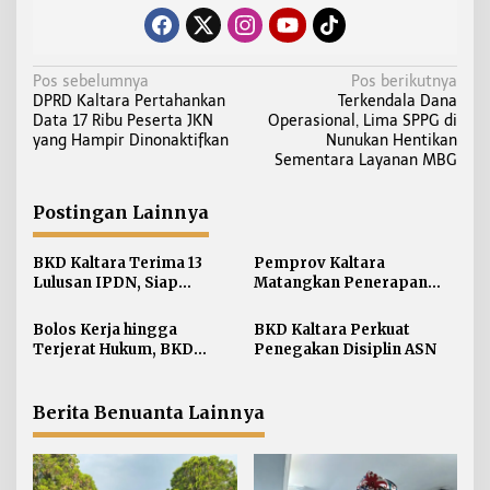
N
Pos sebelumnya
Pos berikutnya
DPRD Kaltara Pertahankan
Terkendala Dana
a
Data 17 Ribu Peserta JKN
Operasional, Lima SPPG di
v
yang Hampir Dinonaktifkan
Nunukan Hentikan
i
Sementara Layanan MBG
g
a
Postingan Lainnya
s
i
BKD Kaltara Terima 13
Pemprov Kaltara
Lulusan IPDN, Siap
Matangkan Penerapan
p
Perkuat ASN di
Manajemen Talenta bagi
o
Lingkungan Pemprov
ASN
Bolos Kerja hingga
BKD Kaltara Perkuat
s
Terjerat Hukum, BKD
Penegakan Disiplin ASN
Kaltara Ungkap Ragam
Pelanggaran ASN
Berita Benuanta Lainnya