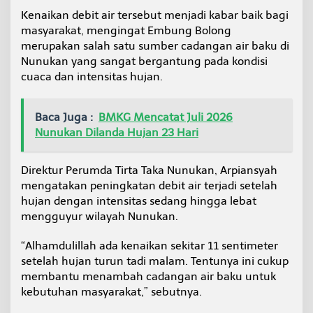
n
Kenaikan debit air tersebut menjadi kabar baik bagi
u
masyarakat, mengingat Embung Bolong
k
merupakan salah satu sumber cadangan air baku di
a
n
Nunukan yang sangat bergantung pada kondisi
N
cuaca dan intensitas hujan.
a
i
k
Baca Juga :
BMKG Mencatat Juli 2026
1
Nunukan Dilanda Hujan 23 Hari
1
S
e
Direktur Perumda Tirta Taka Nunukan, Arpiansyah
n
t
mengatakan peningkatan debit air terjadi setelah
i
hujan dengan intensitas sedang hingga lebat
m
mengguyur wilayah Nunukan.
e
t
“Alhamdulillah ada kenaikan sekitar 11 sentimeter
e
r
setelah hujan turun tadi malam. Tentunya ini cukup
membantu menambah cadangan air baku untuk
kebutuhan masyarakat,” sebutnya.