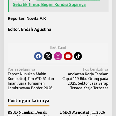
Sebatik Timur, Begini Kondisi Sopirnya
Reporter: Novita A.K
Editor: Endah Agustina
Ikuti Kami
N
Pos sebelumnya
Pos berikutnya
Esport Nunukan Makin
Angkatan Kerja Tarakan
a
Kompetitif, Tim AYD 51 dan
Capai 119 Ribu Orang pada
v
Iman Juara Turnamen
2025, Sektor Jasa Serap
i
Lembuswana Border 2026
Tenaga Kerja Terbesar
g
a
Postingan Lainnya
s
i
RSUD Nunukan Benahi
BMKG Mencatat Juli 2026