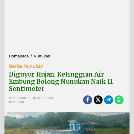
Homepage
/
Nunukan
D
i
Berita Nunukan
g
u
Diguyur Hujan, Ketinggian Air
y
Embung Bolong Nunukan Naik 11
u
Sentimeter
r
H
Benuanta06
18 Mei 2026
u
Nunukan
j
a
n
,
K
e