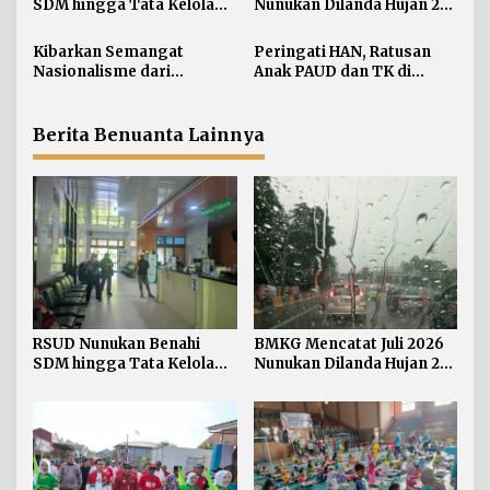
SDM hingga Tata Kelola
Nunukan Dilanda Hujan 23
p
Pelayanan
Hari
o
Kibarkan Semangat
Peringati HAN, Ratusan
s
Nasionalisme dari
Anak PAUD dan TK di
Perbatasan, Bendera
Nunukan Adu Kreativitas
Merah Putih 81 Meter
Lomba Menggambar dan
Dibentangkan di Sebatik
Mewarnai
Berita Benuanta Lainnya
RSUD Nunukan Benahi
BMKG Mencatat Juli 2026
SDM hingga Tata Kelola
Nunukan Dilanda Hujan 23
Pelayanan
Hari