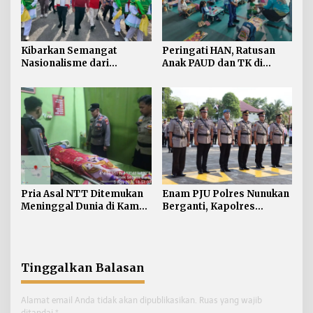
Kibarkan Semangat
Peringati HAN, Ratusan
Nasionalisme dari
Anak PAUD dan TK di
Perbatasan, Bendera
Nunukan Adu Kreativitas
Merah Putih 81 Meter
Lomba Menggambar dan
Dibentangkan di Sebatik
Mewarnai
Pria Asal NTT Ditemukan
Enam PJU Polres Nunukan
Meninggal Dunia di Kamar
Berganti, Kapolres
Kos Sebatik Barat
Tekankan Displin
Personel
Tinggalkan Balasan
Alamat email Anda tidak akan dipublikasikan.
Ruas yang wajib