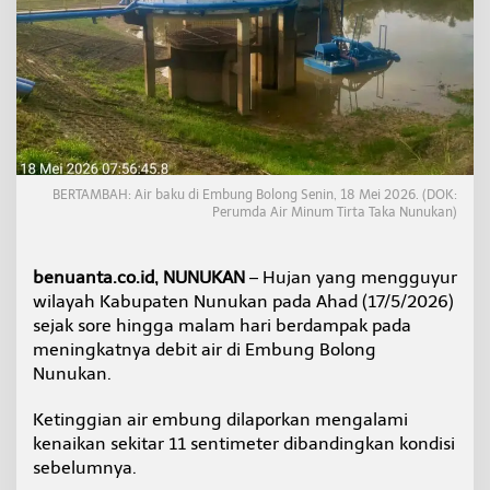
t
i
n
g
g
i
a
n
A
i
BERTAMBAH: Air baku di Embung Bolong Senin, 18 Mei 2026. (DOK:
r
Perumda Air Minum Tirta Taka Nunukan)
E
m
b
benuanta.co.id, NUNUKAN
– Hujan yang mengguyur
u
wilayah Kabupaten Nunukan pada Ahad (17/5/2026)
n
sejak sore hingga malam hari berdampak pada
g
B
meningkatnya debit air di Embung Bolong
o
Nunukan.
l
o
Ketinggian air embung dilaporkan mengalami
n
kenaikan sekitar 11 sentimeter dibandingkan kondisi
g
N
sebelumnya.
u