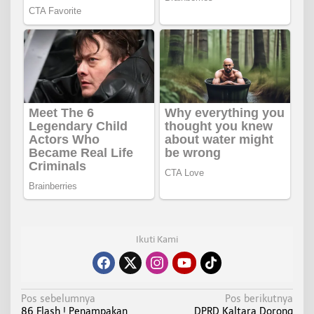
Ikuti Kami
N
Pos sebelumnya
Pos berikutnya
86 Flash ! Penampakan
DPRD Kaltara Dorong