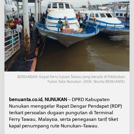
t
i
D
u
g
a
a
n
P
u
n
g
u
t
BERSANDAR: Kapal Ferry tujuan Tawau yang berada di Pelabuhan
a
Tunon Taka Nunukan. (DOK: Novita/BENUANTA)
n
L
i
benuanta.co.id, NUNUKAN
– DPRD Kabupaten
a
r
Nunukan menggelar Rapat Dengar Pendapat (RDP)
d
terkait persoalan dugaan pungutan di Terminal
i
Ferry Tawau, Malaysia, serta penegasan tarif tiket
T
kapal penumpang rute Nunukan–Tawau.
e
r