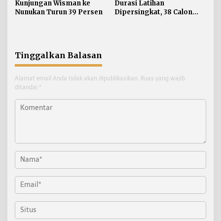
Kunjungan Wisman ke
Durasi Latihan
Nunukan Turun 39 Persen
Dipersingkat, 38 Calon
Paskibraka Nunukan
Digembleng Tampil
Maksimal
Tinggalkan Balasan
Alamat email Anda tidak akan dipublikasikan.
Ruas yang wajib
ditandai
*