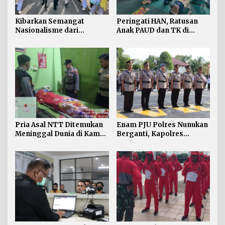
Kibarkan Semangat
Peringati HAN, Ratusan
Nasionalisme dari
Anak PAUD dan TK di
Perbatasan, Bendera
Nunukan Adu Kreativitas
Merah Putih 81 Meter
Lomba Menggambar dan
Dibentangkan di Sebatik
Mewarnai
Pria Asal NTT Ditemukan
Enam PJU Polres Nunukan
Meninggal Dunia di Kamar
Berganti, Kapolres
Kos Sebatik Barat
Tekankan Displin
Personel