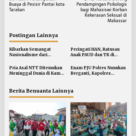
a
Buaya di Pesisir Pantai kota
Pendampingan Psikologis
v
Tarakan
bagi Mahasiswi Korban
i
Kekerasan Seksual di
Makassar
g
a
Postingan Lainnya
s
i
Kibarkan Semangat
Peringati HAN, Ratusan
p
Nasionalisme dari
Anak PAUD dan TK di
o
Perbatasan, Bendera
Nunukan Adu Kreativitas
s
Merah Putih 81 Meter
Lomba Menggambar dan
Pria Asal NTT Ditemukan
Enam PJU Polres Nunukan
Dibentangkan di Sebatik
Mewarnai
Meninggal Dunia di Kamar
Berganti, Kapolres
Kos Sebatik Barat
Tekankan Displin
Personel
Berita Benuanta Lainnya