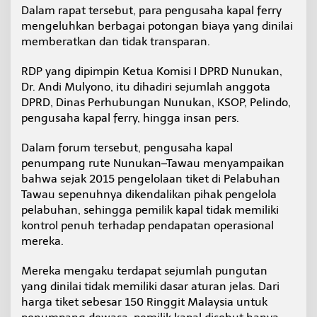
m
Dalam rapat tersebut, para pengusaha kapal ferry
i
mengeluhkan berbagai potongan biaya yang dinilai
n
memberatkan dan tidak transparan.
a
l
RDP yang dipimpin Ketua Komisi I DPRD Nunukan,
F
e
Dr. Andi Mulyono, itu dihadiri sejumlah anggota
r
DPRD, Dinas Perhubungan Nunukan, KSOP, Pelindo,
r
pengusaha kapal ferry, hingga insan pers.
y
T
Dalam forum tersebut, pengusaha kapal
a
w
penumpang rute Nunukan–Tawau menyampaikan
a
bahwa sejak 2015 pengelolaan tiket di Pelabuhan
u
Tawau sepenuhnya dikendalikan pihak pengelola
pelabuhan, sehingga pemilik kapal tidak memiliki
kontrol penuh terhadap pendapatan operasional
mereka.
Mereka mengaku terdapat sejumlah pungutan
yang dinilai tidak memiliki dasar aturan jelas. Dari
harga tiket sebesar 150 Ringgit Malaysia untuk