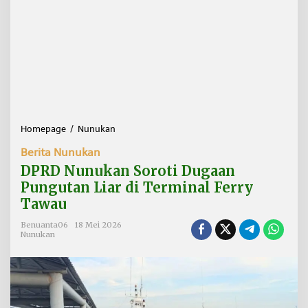
Homepage
/
Nunukan
D
P
Berita Nunukan
R
D
DPRD Nunukan Soroti Dugaan
N
Pungutan Liar di Terminal Ferry
u
Tawau
n
u
Benuanta06
18 Mei 2026
k
Nunukan
a
n
S
o
r
o