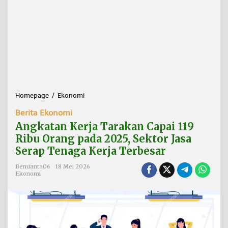
Homepage
/
Ekonomi
A
n
Berita Ekonomi
g
k
Angkatan Kerja Tarakan Capai 119
a
Ribu Orang pada 2025, Sektor Jasa
t
Serap Tenaga Kerja Terbesar
a
n
Benuanta06
18 Mei 2026
K
Ekonomi
e
r
j
a
T
a