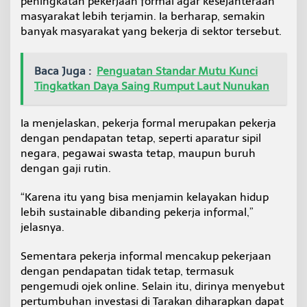
peningkatan pekerjaan formal agar kesejahteraan
g
masyarakat lebih terjamin. Ia berharap, semakin
a
banyak masyarakat yang bekerja di sektor tersebut.
K
e
r
Baca Juga :
Penguatan Standar Mutu Kunci
j
a
Tingkatkan Daya Saing Rumput Laut Nunukan
T
e
r
Ia menjelaskan, pekerja formal merupakan pekerja
b
dengan pendapatan tetap, seperti aparatur sipil
e
negara, pegawai swasta tetap, maupun buruh
s
dengan gaji rutin.
a
r
“Karena itu yang bisa menjamin kelayakan hidup
lebih sustainable dibanding pekerja informal,”
jelasnya.
Sementara pekerja informal mencakup pekerjaan
dengan pendapatan tidak tetap, termasuk
pengemudi ojek online. Selain itu, dirinya menyebut
pertumbuhan investasi di Tarakan diharapkan dapat