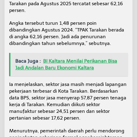
Tarakan pada Agustus 2025 tercatat sebesar 62,16
a
2
persen.
0
2
Angka tersebut turun 1,48 persen poin
5
dibandingkan Agustus 2024. “TPAK Tarakan berada
,
di angka 62,16 persen. Jadi ada penurunan
S
e
dibandingkan tahun sebelumnya,” sebutnya.
k
t
o
Baca Juga :
BI Kaltara Menilai Perikanan Bisa
r
Jadi Andalan Baru Ekonomi Kaltara
J
a
s
Ia menjelaskan, sektor jasa masih menjadi lapangan
a
pekerjaan terbesar di Kota Tarakan. Berdasarkan
S
e
data BPS, sektor jasa menyerap 57,87 persen tenaga
r
kerja di Tarakan. Kemudian diikuti sektor
a
manufaktur sebesar 24,51 persen dan sektor
p
pertanian sebesar 17,62 persen.
T
e
n
Menurutnya, pemerintah daerah perlu mendorong
a