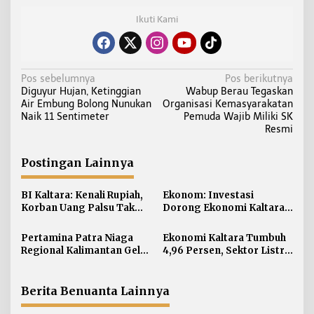
Ikuti Kami
N
Pos sebelumnya
Pos berikutnya
Diguyur Hujan, Ketinggian
Wabup Berau Tegaskan
a
Air Embung Bolong Nunukan
Organisasi Kemasyarakatan
v
Naik 11 Sentimeter
Pemuda Wajib Miliki SK
i
Resmi
g
a
Postingan Lainnya
s
i
BI Kaltara: Kenali Rupiah,
Ekonom: Investasi
Korban Uang Palsu Tak
Dorong Ekonomi Kaltara,
p
Bisa Dapat Penggantian
Sektor Lain Jangan
o
Diabaikan
Pertamina Patra Niaga
Ekonomi Kaltara Tumbuh
s
Regional Kalimantan Gelar
4,96 Persen, Sektor Listrik
Simulasi OKD Level 1 di
Jadi Penggerak Utama
Fuel Terminal Tarakan
Berita Benuanta Lainnya