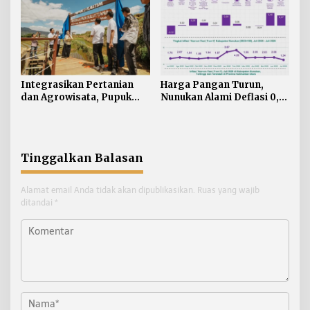
Integrasikan Pertanian
Harga Pangan Turun,
dan Agrowisata, Pupuk
Nunukan Alami Deflasi 0,74
Kaltim Resmikan
Persen di Juli 2026
Kampung Sawah Abadi di
Bulutana Sulsel
Tinggalkan Balasan
Alamat email Anda tidak akan dipublikasikan.
Ruas yang wajib
ditandai
*