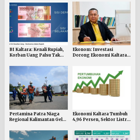
BI Kaltara: Kenali Rupiah,
Ekonom: Investasi
Korban Uang Palsu Tak
Dorong Ekonomi Kaltara,
Bisa Dapat Penggantian
Sektor Lain Jangan
Diabaikan
Pertamina Patra Niaga
Ekonomi Kaltara Tumbuh
Regional Kalimantan Gelar
4,96 Persen, Sektor Listrik
Simulasi OKD Level 1 di
Jadi Penggerak Utama
Fuel Terminal Tarakan