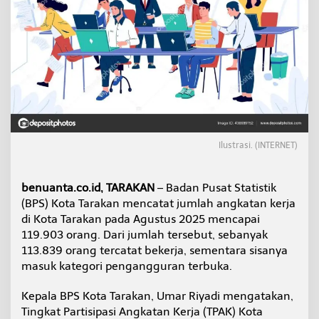
r
a
k
a
n
C
a
p
a
i
1
Ilustrasi. (INTERNET)
1
9
R
i
benuanta.co.id, TARAKAN
– Badan Pusat Statistik
b
(BPS) Kota Tarakan mencatat jumlah angkatan kerja
u
di Kota Tarakan pada Agustus 2025 mencapai
O
119.903 orang. Dari jumlah tersebut, sebanyak
r
113.839 orang tercatat bekerja, sementara sisanya
a
n
masuk kategori pengangguran terbuka.
g
p
Kepala BPS Kota Tarakan, Umar Riyadi mengatakan,
a
Tingkat Partisipasi Angkatan Kerja (TPAK) Kota
d