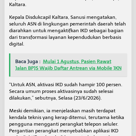
D
Kaltara.
Kepala Disdukcapil Kaltara, Sanusi mengatakan,
seluruh ASN di lingkungan pemerintah daerah telah
diarahkan untuk mengaktifkan IKD sebagai bagian
dari transformasi layanan kependudukan berbasis
digital.
Baca Juga :
Mulai 1 Agustus, Pasien Rawat
Jalan BPJS Wajib Daftar Antrean via Mobile JKN
“Untuk ASN, aktivasi IKD sudah hampir 100 persen.
Secara umum proses aktivasinya sudah selesai
dilakukan,” sebutnya, Selasa (23/6/2026).
Meski demikian, ia menjelaskan masih terdapat
kendala teknis yang kerap ditemui, terutama ketika
pengguna mengganti perangkat telepon seluler.
Pergantian perangkat menyebabkan aplikasi IKD