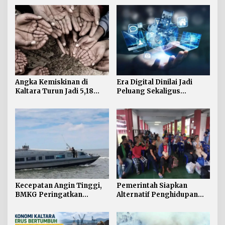
Angka Kemiskinan di
Era Digital Dinilai Jadi
Kaltara Turun Jadi 5,18
Peluang Sekaligus
Persen, Indeks Kedalaman
Tantangan bagi Tumbuh
dan Keparahan Justru
Kembang Anak
Meningkat
Kecepatan Angin Tinggi,
Pemerintah Siapkan
BMKG Peringatkan
Alternatif Penghidupan
Gelombang 2,5 Meter
bagi PMI yang
Mengintai Perairan
Dideportasi
Kaltara