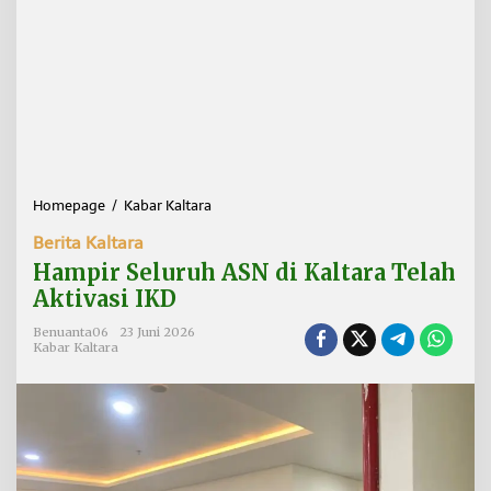
Homepage
/
Kabar Kaltara
H
a
Berita Kaltara
m
p
Hampir Seluruh ASN di Kaltara Telah
i
Aktivasi IKD
r
S
Benuanta06
23 Juni 2026
e
Kabar Kaltara
l
u
r
u
h
A
S