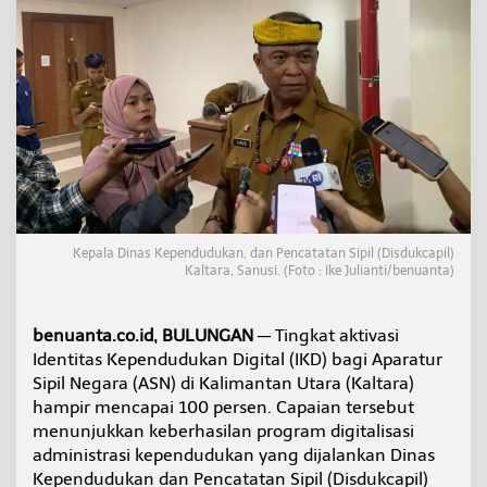
N
d
i
K
a
l
t
a
r
a
T
e
l
Kepala Dinas Kependudukan, dan Pencatatan Sipil (Disdukcapil)
a
Kaltara, Sanusi. (Foto : Ike Julianti/benuanta)
h
A
k
benuanta.co.id, BULUNGAN
— Tingkat aktivasi
t
Identitas Kependudukan Digital (IKD) bagi Aparatur
i
Sipil Negara (ASN) di Kalimantan Utara (Kaltara)
v
a
hampir mencapai 100 persen. Capaian tersebut
s
menunjukkan keberhasilan program digitalisasi
i
administrasi kependudukan yang dijalankan Dinas
I
Kependudukan dan Pencatatan Sipil (Disdukcapil)
K