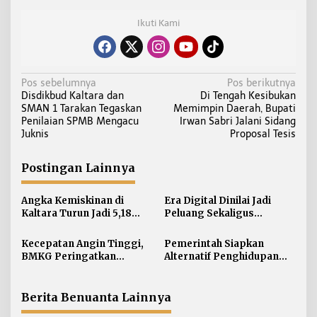
Ikuti Kami
N
Pos sebelumnya
Pos berikutnya
Disdikbud Kaltara dan
Di Tengah Kesibukan
a
SMAN 1 Tarakan Tegaskan
Memimpin Daerah, Bupati
v
Penilaian SPMB Mengacu
Irwan Sabri Jalani Sidang
i
Juknis
Proposal Tesis
g
a
Postingan Lainnya
s
i
Angka Kemiskinan di
Era Digital Dinilai Jadi
Kaltara Turun Jadi 5,18
Peluang Sekaligus
p
Persen, Indeks Kedalaman
Tantangan bagi Tumbuh
o
dan Keparahan Justru
Kembang Anak
Kecepatan Angin Tinggi,
Pemerintah Siapkan
s
Meningkat
BMKG Peringatkan
Alternatif Penghidupan
Gelombang 2,5 Meter
bagi PMI yang
Mengintai Perairan
Dideportasi
Kaltara
Berita Benuanta Lainnya