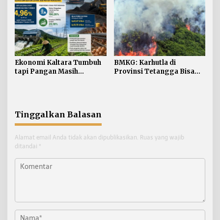
Ekonomi Kaltara Tumbuh
BMKG: Karhutla di
tapi Pangan Masih
Provinsi Tetangga Bisa
Bergantung dari Luar
Ganggu Kualitas Udara
Kaltara
Tinggalkan Balasan
Alamat email Anda tidak akan dipublikasikan.
Ruas yang wajib
ditandai
*