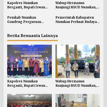
i
Kapolres Nunukan
Wabup Hermanus
Berganti, Bupati Irwan
Kunjungi RSUD Nunukan,
p
Sabri Harapkan Sinergi
Bahas Peningkatan
o
Jaga Stabilitas Wilayah
Pelayanan Kesehatan
Pemkab Nunukan
Pemerintah Kabupaten
s
Perbatasan
Gandeng Perguruan
Nunukan Perkuat Budaya
Tinggi Sabah untuk
Kerja pada Pelayanan
Dukung Pembangunan
Publik
Perbatasan
Berita Benuanta Lainnya
Kapolres Nunukan
Wabup Hermanus
Berganti, Bupati Irwan
Kunjungi RSUD Nunukan,
Sabri Harapkan Sinergi
Bahas Peningkatan
Jaga Stabilitas Wilayah
Pelayanan Kesehatan
Perbatasan