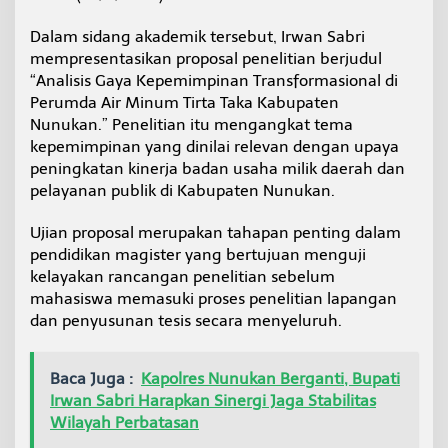
w
a
Dalam sidang akademik tersebut, Irwan Sabri
n
mempresentasikan proposal penelitian berjudul
S
“Analisis Gaya Kepemimpinan Transformasional di
a
Perumda Air Minum Tirta Taka Kabupaten
b
r
Nunukan.” Penelitian itu mengangkat tema
i
kepemimpinan yang dinilai relevan dengan upaya
J
peningkatan kinerja badan usaha milik daerah dan
a
pelayanan publik di Kabupaten Nunukan.
l
a
n
Ujian proposal merupakan tahapan penting dalam
i
pendidikan magister yang bertujuan menguji
S
kelayakan rancangan penelitian sebelum
i
mahasiswa memasuki proses penelitian lapangan
d
a
dan penyusunan tesis secara menyeluruh.
n
g
P
Baca Juga :
Kapolres Nunukan Berganti, Bupati
r
Irwan Sabri Harapkan Sinergi Jaga Stabilitas
o
Wilayah Perbatasan
p
o