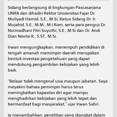
s
Sidang berlangsung di lingkungan Pascasarjana
a
UNIFA dan dihadiri Rektor Universitas Fajar Dr.
l
T
Muliyadi Hamid, S.E., M.Si, Ketua Sidang Dr. Ir.
e
Mujahid, S.E., M.M., M.I.Kom, serta para penguji Dr.
s
Nurmadhani Fitri Suyuthi, S.E., M.Si dan Dr. Andi
i
Dian Novita R., S.ST., M.Si.
s
Irwan mengungkapkan, menempuh pendidikan di
tengah amanah memimpin daerah merupakan
bentuk investasi pengetahuan yang dapat
mendukung pengambilan kebijakan yang lebih
baik.
“Belajar tidak mengenal usia maupun jabatan. Saya
meyakini bahwa pemimpin harus terus
meningkatkan kapasitas diri agar mampu
menghadirkan kebijakan yang lebih tepat dan
bermanfaat bagi masyarakat,” ujar Irwan Sabri.
Ia menambahkan, penelitian yang diangkat dalam