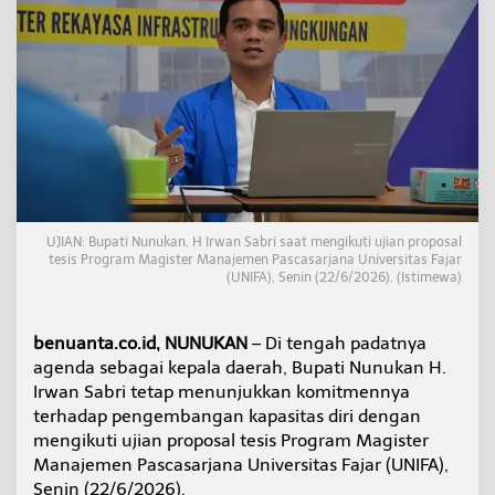
a
n
M
e
m
i
m
p
i
n
D
a
UJIAN: Bupati Nunukan, H Irwan Sabri saat mengikuti ujian proposal
e
tesis Program Magister Manajemen Pascasarjana Universitas Fajar
r
(UNIFA), Senin (22/6/2026). (Istimewa)
a
h
,
benuanta.co.id, NUNUKAN
– Di tengah padatnya
B
agenda sebagai kepala daerah, Bupati Nunukan H.
u
p
Irwan Sabri tetap menunjukkan komitmennya
a
terhadap pengembangan kapasitas diri dengan
t
mengikuti ujian proposal tesis Program Magister
i
Manajemen Pascasarjana Universitas Fajar (UNIFA),
I
Senin (22/6/2026).
r