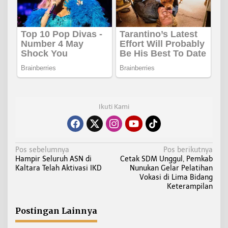
Ikuti Kami
N
Pos sebelumnya
Pos berikutnya
Hampir Seluruh ASN di
Cetak SDM Unggul, Pemkab
a
Kaltara Telah Aktivasi IKD
Nunukan Gelar Pelatihan
v
Vokasi di Lima Bidang
i
Keterampilan
g
a
Postingan Lainnya
s