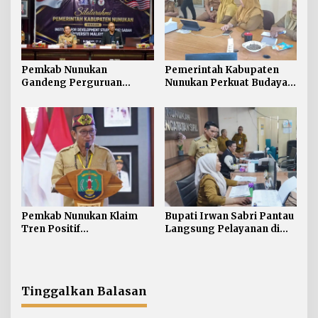
Pemkab Nunukan
Pemerintah Kabupaten
Gandeng Perguruan
Nunukan Perkuat Budaya
Tinggi Sabah untuk
Kerja pada Pelayanan
Dukung Pembangunan
Publik
Perbatasan
Pemkab Nunukan Klaim
Bupati Irwan Sabri Pantau
Tren Positif
Langsung Pelayanan di
Pembangunan:
Disdukcapil Nunukan
Kemiskinan Turun, IPM
dan Ekonomi Menguat
Tinggalkan Balasan