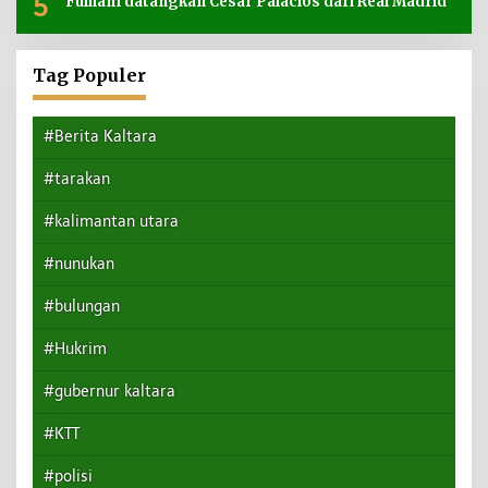
5
Fulham datangkan Cesar Palacios dari Real Madrid
Tag Populer
#Berita Kaltara
#tarakan
#kalimantan utara
#nunukan
#bulungan
#Hukrim
#gubernur kaltara
#KTT
#polisi