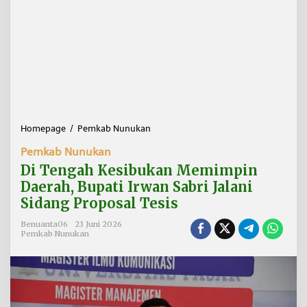
Homepage
/
Pemkab Nunukan
D
i
Pemkab Nunukan
T
e
Di Tengah Kesibukan Memimpin
n
Daerah, Bupati Irwan Sabri Jalani
g
Sidang Proposal Tesis
a
h
Benuanta06
23 Juni 2026
K
Pemkab Nunukan
e
s
i
b
u
k