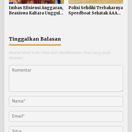
Imbas Efisiensi Anggaran,
Polisi Selidiki Terbakarnya
Beasiswa Kaltara Unggul
Speedboat Sekatak AAA
2026 Alami Perubahan
Kaltara, Sumber Api
Skema
Diduga dari Genset
Tinggalkan Balasan
Alamat email Anda tidak akan dipublikasikan.
Ruas yang wajib
ditandai
*