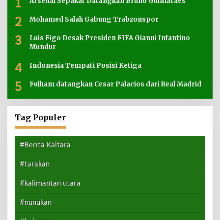
1
Arsenal Sepakat Datangkan Bruno Guimaraes
2
Mohamed Salah Gabung Trabzonspor
3
Luis Figo Desak Presiden FIFA Gianni Infantino
Mundur
4
Indonesia Tempati Posisi Ketiga
5
Fulham datangkan Cesar Palacios dari Real Madrid
Tag Populer
#Berita Kaltara
#tarakan
#kalimantan utara
#nunukan