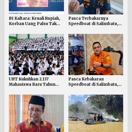
BI Kaltara: Kenali Rupiah,
Pasca Terbakarnya
Korban Uang Palsu Tak
Speedboat di Salimbatu,
Bisa Dapat Penggantian
KSOP Tarakan Perketat
Pengawasan dan Edukasi
Awak Kapal
UBT Kukuhkan 2.137
Pasca Kebakaran
Mahasiswa Baru Tahun
Speedboat di Salimbatu,
Akademik 2026/2027
Basarnas Soroti
Pentingnya Standar
Keselamatan