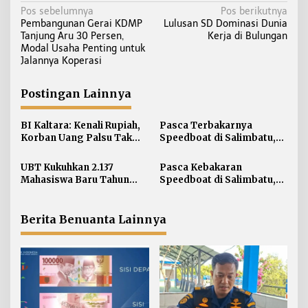
N
Pos sebelumnya
Pos berikutnya
Pembangunan Gerai KDMP
Lulusan SD Dominasi Dunia
a
Tanjung Aru 30 Persen,
Kerja di Bulungan
v
Modal Usaha Penting untuk
i
Jalannya Koperasi
g
a
Postingan Lainnya
s
i
BI Kaltara: Kenali Rupiah,
Pasca Terbakarnya
Korban Uang Palsu Tak
Speedboat di Salimbatu,
p
Bisa Dapat Penggantian
KSOP Tarakan Perketat
o
Pengawasan dan Edukasi
UBT Kukuhkan 2.137
Pasca Kebakaran
s
Awak Kapal
Mahasiswa Baru Tahun
Speedboat di Salimbatu,
Akademik 2026/2027
Basarnas Soroti
Pentingnya Standar
Keselamatan
Berita Benuanta Lainnya