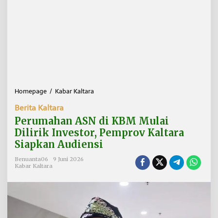
Homepage
/
Kabar Kaltara
P
e
Berita Kaltara
r
u
Perumahan ASN di KBM Mulai
m
Dilirik Investor, Pemprov Kaltara
a
Siapkan Audiensi
h
a
Benuanta06
9 Juni 2026
n
Kabar Kaltara
A
S
N
d
i
K