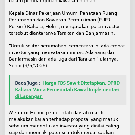
dalam pembangunan kawasan hunian.
m
p
Kepala Dinas Pekerjaan Umum, Penataan Ruang,
r
Perumahan dan Kawasan Permukiman (PUPR-
o
v
Perkim) Kaltara, Helmi, mengatakan para investor
K
tersebut diantaranya Tarakan dan Banjarmasin.
a
l
“Untuk sektor perumahan, sementara ini ada empat
t
investor yang menyatakan minat. Ada yang dari
a
r
Banjarmasin dan ada juga dari Tarakan,” ujarnya,
a
Senin (9/6/2026).
S
i
a
Baca Juga :
Harga TBS Sawit Ditetapkan, DPRD
p
Kaltara Minta Pemerintah Kawal Implementasi
k
a
di Lapangan
n
A
u
Menurut Helmi, pemerintah daerah masih
d
melakukan kajian terhadap proposal yang masuk
i
sebelum menentukan investor yang dinilai paling
e
siap dan memiliki potensi untuk merealisasikan
n