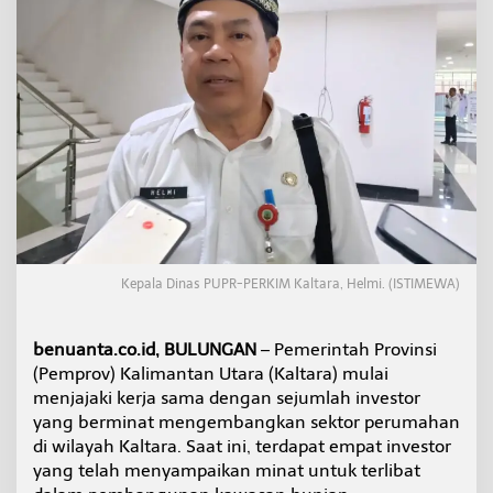
B
M
M
u
l
a
i
D
i
l
i
r
i
k
Kepala Dinas PUPR-PERKIM Kaltara, Helmi. (ISTIMEWA)
I
n
v
e
benuanta.co.id, BULUNGAN
– Pemerintah Provinsi
s
(Pemprov) Kalimantan Utara (Kaltara) mulai
t
menjajaki kerja sama dengan sejumlah investor
o
yang berminat mengembangkan sektor perumahan
r
di wilayah Kaltara. Saat ini, terdapat empat investor
,
P
yang telah menyampaikan minat untuk terlibat
e