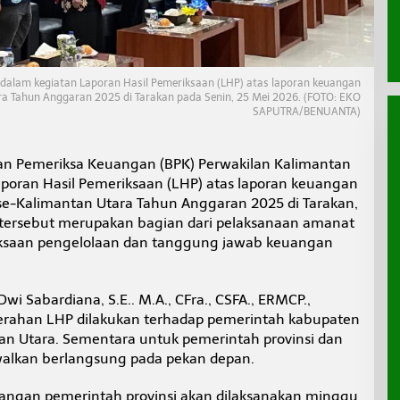
 dalam kegiatan Laporan Hasil Pemeriksaan (LHP) atas laporan keuangan
a Tahun Anggaran 2025 di Tarakan pada Senin, 25 Mei 2026. (FOTO: EKO
SAPUTRA/BENUANTA)
n Pemeriksa Keuangan (BPK) Perwakilan Kalimantan
poran Hasil Pemeriksaan (LHP) atas laporan keuangan
e-Kalimantan Utara Tahun Anggaran 2025 di Tarakan,
 tersebut merupakan bagian dari pelaksanaan amanat
ksaan pengelolaan dan tanggung jawab keuangan
wi Sabardiana, S.E.. M.A., CFra., CSFA., ERMCP.,
rahan LHP dilakukan terhadap pemerintah kabupaten
tan Utara. Sementara untuk pemerintah provinsi dan
walkan berlangsung pada pekan depan.
angan pemerintah provinsi akan dilaksanakan minggu