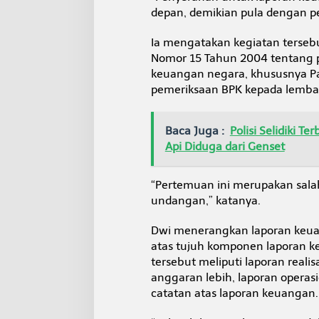
0
depan, demikian pula dengan p
2
5
Ia mengatakan kegiatan terse
Nomor 15 Tahun 2004 tentang 
keuangan negara, khususnya Pa
pemeriksaan BPK kepada lemba
Baca Juga :
Polisi Selidiki 
Api Diduga dari Genset
“Pertemuan ini merupakan sala
undangan,” katanya.
Dwi menerangkan laporan keuan
atas tujuh komponen laporan k
tersebut meliputi laporan reali
anggaran lebih, laporan operasi
catatan atas laporan keuangan.