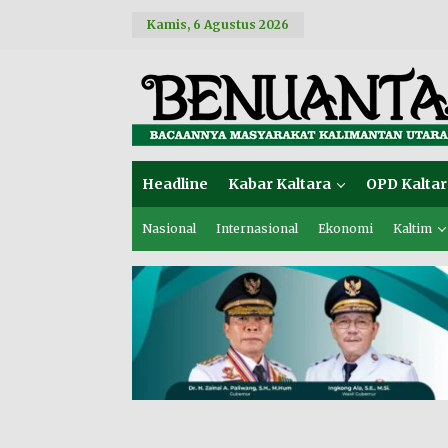
L
Kamis, 6 Agustus 2026
e
w
a
t
i
k
e
k
o
Headline
Kabar Kaltara
OPD Kaltar
n
t
e
Nasional
Internasional
Ekonomi
Kaltim
n