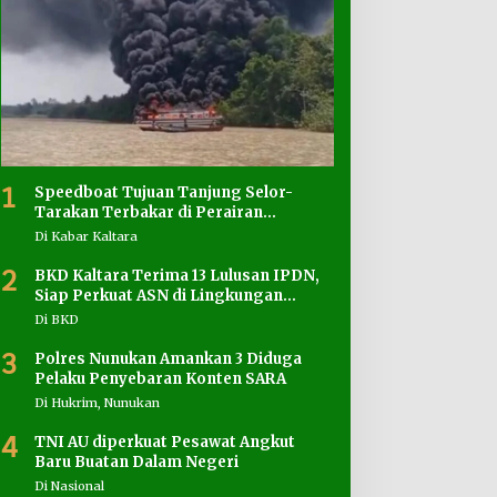
1
Speedboat Tujuan Tanjung Selor-
Tarakan Terbakar di Perairan
Salimbatu
Di Kabar Kaltara
2
BKD Kaltara Terima 13 Lulusan IPDN,
Siap Perkuat ASN di Lingkungan
Pemprov
Di BKD
3
Polres Nunukan Amankan 3 Diduga
Pelaku Penyebaran Konten SARA
Di Hukrim, Nunukan
4
TNI AU diperkuat Pesawat Angkut
Baru Buatan Dalam Negeri
Di Nasional