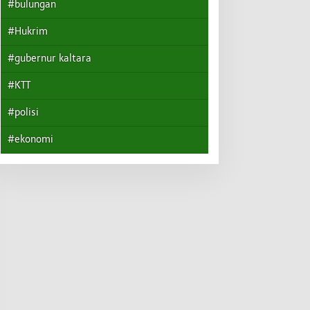
#bulungan
#Hukrim
#gubernur kaltara
#KTT
#polisi
#ekonomi