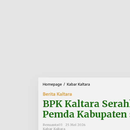
Homepage
/
Kabar Kaltara
B
P
Berita Kaltara
K
K
BPK Kaltara Sera
a
l
Pemda Kabupaten 
t
a
Benuanta03
25 Mei 2026
r
Kabar Kaltara