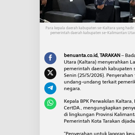
K
a
b
u
p
Para kepala daerah kabupaten se-Kaltara yang hadir
a
pemerintah daerah kabupaten se-Kalimantan Utar
t
e
n
s
benuanta.co.id, TARAKAN
– Bada
e
Utara (Kaltara) menyerahkan La
-
K
pemerintah daerah kabupaten s
a
Senin (25/5/2026). Penyerahan
l
undang-undang terkait pemeri
t
negara.
a
r
a
Kepala BPK Perwakilan Kaltara, D
T
CertDA., mengungkapkan penye
a
di lingkungan Provinsi Kaliman
h
Pemerintah Kota Tarakan dijad
u
n
2
“Penyerahan untuk laporan keu