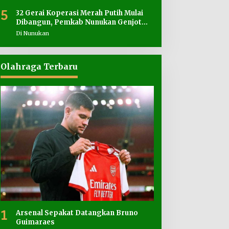
5
32 Gerai Koperasi Merah Putih Mulai
Dibangun, Pemkab Nunukan Genjot
Penyediaan Lahan
Di Nunukan
Olahraga Terbaru
1
Arsenal Sepakat Datangkan Bruno
Guimaraes