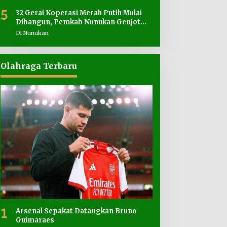
5
32 Gerai Koperasi Merah Putih Mulai
Dibangun, Pemkab Nunukan Genjot
Penyediaan Lahan
Di Nunukan
Olahraga Terbaru
1
Arsenal Sepakat Datangkan Bruno
Guimaraes