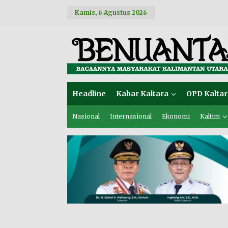
L
Kamis, 6 Agustus 2026
e
w
a
t
i
k
e
k
o
Headline
Kabar Kaltara
OPD Kaltar
n
t
e
Nasional
Internasional
Ekonomi
Kaltim
n