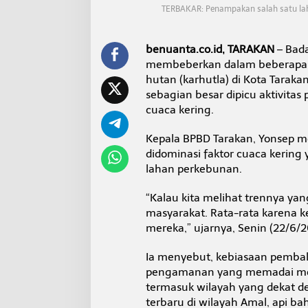
d
TERBAKAR: Penampakan salah satu lah
i
T
a
benuanta.co.id, TARAKAN
– Bad
r
membeberkan dalam beberapa ha
a
hutan (karhutla) di Kota Tarakan.
k
a
sebagian besar dipicu aktivita
n
cuaca kering.
Kepala BPBD Tarakan, Yonsep me
didominasi faktor cuaca kerin
lahan perkebunan.
“Kalau kita melihat trennya yang
masyarakat. Rata-rata karena
mereka,” ujarnya, Senin (22/6/2
Ia menyebut, kebiasaan pembak
pengamanan yang memadai mem
termasuk wilayah yang dekat d
terbaru di wilayah Amal, api 