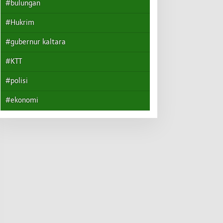
#bulungan
#Hukrim
#gubernur kaltara
#KTT
#polisi
#ekonomi