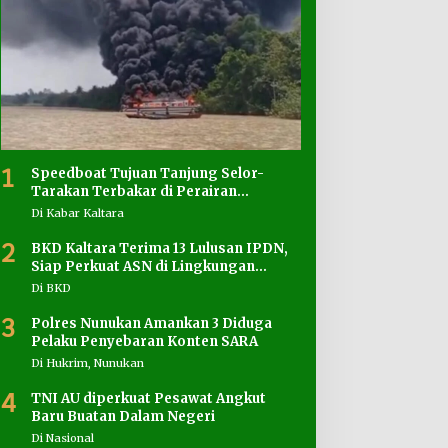
1
Speedboat Tujuan Tanjung Selor-
Tarakan Terbakar di Perairan
Salimbatu
Di Kabar Kaltara
2
BKD Kaltara Terima 13 Lulusan IPDN,
Siap Perkuat ASN di Lingkungan
Pemprov
Di BKD
3
Polres Nunukan Amankan 3 Diduga
Pelaku Penyebaran Konten SARA
Di Hukrim, Nunukan
4
TNI AU diperkuat Pesawat Angkut
Baru Buatan Dalam Negeri
Di Nasional