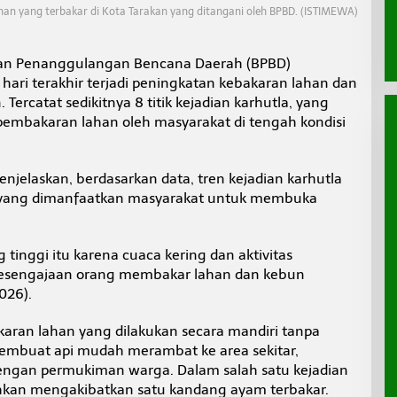
an yang terbakar di Kota Tarakan yang ditangani oleh BPBD. (ISTIMEWA)
an Penanggulangan Bencana Daerah (BPBD)
ri terakhir terjadi peningkatan kebakaran lahan dan
 Tercatat sedikitnya 8 titik kejadian karhutla, yang
s pembakaran lahan oleh masyarakat di tengah kondisi
njelaskan, berdasarkan data, tren kejadian karhutla
g yang dimanfaatkan masyarakat untuk membuka
 tinggi itu karena cuaca kering dan aktivitas
 kesengajaan orang membakar lahan dan kebun
026).
aran lahan yang dilakukan secara mandiri tanpa
buat api mudah merambat ke area sekitar,
engan permukiman warga. Dalam salah satu kejadian
bahkan mengakibatkan satu kandang ayam terbakar.