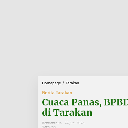
Homepage
/
Tarakan
C
u
Berita Tarakan
a
c
Cuaca Panas, BPBD 
a
P
di Tarakan
a
n
Benuanta06
22 Juni 2026
a
Tarakan