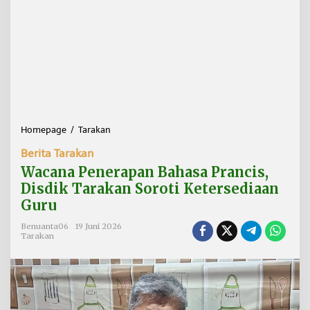
Homepage
/
Tarakan
W
a
Berita Tarakan
c
a
Wacana Penerapan Bahasa Prancis,
n
Disdik Tarakan Soroti Ketersediaan
a
Guru
P
e
Benuanta06
19 Juni 2026
n
Tarakan
e
r
a
p
a
n