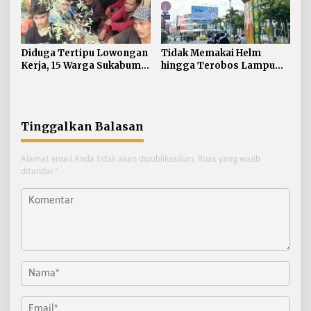
Diduga Tertipu Lowongan
Tidak Memakai Helm
Kerja, 15 Warga Sukabumi
hingga Terobos Lampu
Telantar di Tarakan
Merah Dominasi
Pelanggaran ETLE di
Tarakan
Tinggalkan Balasan
Alamat email Anda tidak akan dipublikasikan.
Ruas yang wajib
ditandai
*