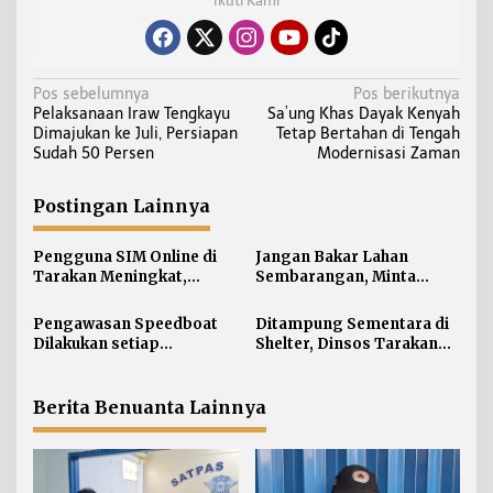
Ikuti Kami
N
Pos sebelumnya
Pos berikutnya
Pelaksanaan Iraw Tengkayu
Sa’ung Khas Dayak Kenyah
a
Dimajukan ke Juli, Persiapan
Tetap Bertahan di Tengah
v
Sudah 50 Persen
Modernisasi Zaman
i
g
Postingan Lainnya
a
s
Pengguna SIM Online di
Jangan Bakar Lahan
i
Tarakan Meningkat,
Sembarangan, Minta
Pembuatan Langsung
Lapor Layanan Darurat 112
p
Paling Banyak
Pengawasan Speedboat
Ditampung Sementara di
o
Dilakukan setiap
Shelter, Dinsos Tarakan
s
Keberangkatan, Sertifikat
Fasilitasi Pemulangan 15
Acuan Laik Laut
Pekerja Asal Jawa Barat
Berita Benuanta Lainnya