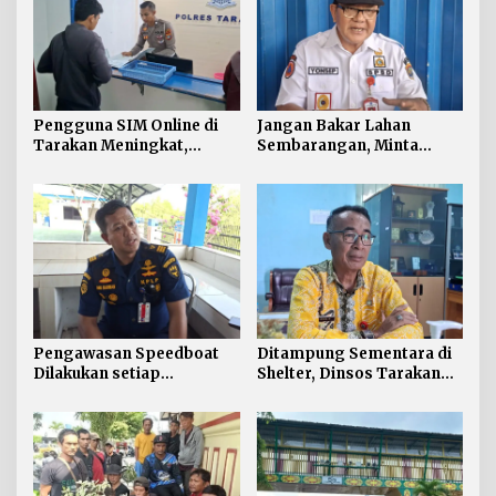
Pengguna SIM Online di
Jangan Bakar Lahan
Tarakan Meningkat,
Sembarangan, Minta
Pembuatan Langsung
Lapor Layanan Darurat 112
Paling Banyak
Pengawasan Speedboat
Ditampung Sementara di
Dilakukan setiap
Shelter, Dinsos Tarakan
Keberangkatan, Sertifikat
Fasilitasi Pemulangan 15
Acuan Laik Laut
Pekerja Asal Jawa Barat