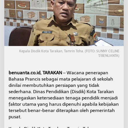
B
a
h
a
s
a
P
r
a
n
Kepala Disdik Kota Tarakan, Tamrin Toha. (FOTO: SUNNY CELINE
c
T/BENUANTA)
i
s
,
benuanta.co.id, TARAKAN
– Wacana penerapan
D
Bahasa Prancis sebagai mata pelajaran di sekolah
i
dinilai membutuhkan persiapan yang tidak
s
d
sederhana. Dinas Pendidikan (Disdik) Kota Tarakan
i
menegaskan ketersediaan tenaga pendidik menjadi
k
faktor utama yang harus dipenuhi apabila kebijakan
T
tersebut benar-benar diterapkan oleh pemerintah
a
r
pusat.
a
k