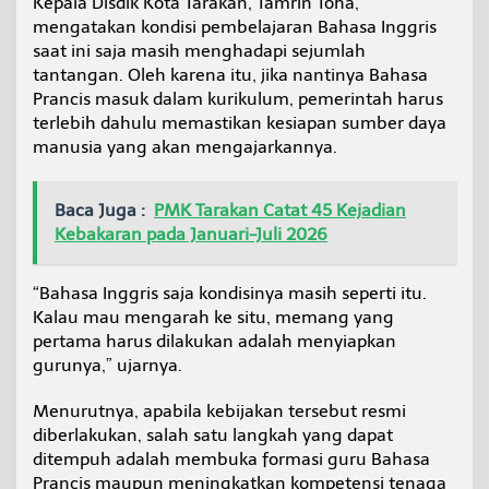
Kepala Disdik Kota Tarakan, Tamrin Toha,
a
mengatakan kondisi pembelajaran Bahasa Inggris
n
saat ini saja masih menghadapi sejumlah
S
o
tantangan. Oleh karena itu, jika nantinya Bahasa
r
Prancis masuk dalam kurikulum, pemerintah harus
o
terlebih dahulu memastikan kesiapan sumber daya
t
manusia yang akan mengajarkannya.
i
K
e
Baca Juga :
PMK Tarakan Catat 45 Kejadian
t
e
Kebakaran pada Januari-Juli 2026
r
s
e
“Bahasa Inggris saja kondisinya masih seperti itu.
d
Kalau mau mengarah ke situ, memang yang
i
pertama harus dilakukan adalah menyiapkan
a
gurunya,” ujarnya.
a
n
G
Menurutnya, apabila kebijakan tersebut resmi
u
diberlakukan, salah satu langkah yang dapat
r
ditempuh adalah membuka formasi guru Bahasa
u
Prancis maupun meningkatkan kompetensi tenaga