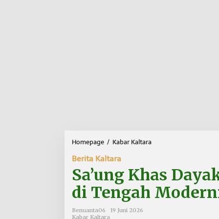
Homepage
/
Kabar Kaltara
S
a
Berita Kaltara
’
u
Sa’ung Khas Daya
n
g
di Tengah Modern
K
h
Benuanta06
19 Juni 2026
a
Kabar Kaltara