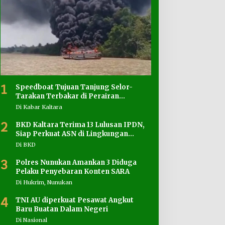
1
Speedboat Tujuan Tanjung Selor-
Tarakan Terbakar di Perairan
Salimbatu
Di Kabar Kaltara
2
BKD Kaltara Terima 13 Lulusan IPDN,
Siap Perkuat ASN di Lingkungan
Pemprov
Di BKD
3
Polres Nunukan Amankan 3 Diduga
Pelaku Penyebaran Konten SARA
Di Hukrim, Nunukan
4
TNI AU diperkuat Pesawat Angkut
Baru Buatan Dalam Negeri
Di Nasional