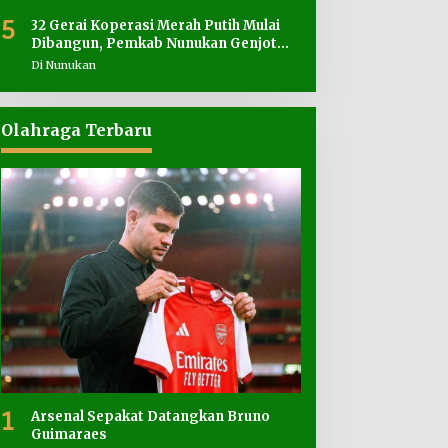
5
32 Gerai Koperasi Merah Putih Mulai
Dibangun, Pemkab Nunukan Genjot
Penyediaan Lahan
Di Nunukan
Olahraga Terbaru
1
Arsenal Sepakat Datangkan Bruno
Guimaraes