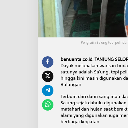
d
i
T
e
n
g
a
h
Pengrajin Sa’ung topi pelind
M
o
d
e
benuanta.co.id, TANJUNG SELO
r
Dayak melupakan warisan buday
n
satunya adalah Sa’ung, topi pe
i
hingga kini masih digunakan da
s
Bulungan.
a
s
i
Terbuat dari daun sang atau d
Z
Sa’ung sejak dahulu digunakan 
a
matahari dan hujan saat berakti
m
alami yang digunakan juga memb
a
n
berbagai kegiatan.