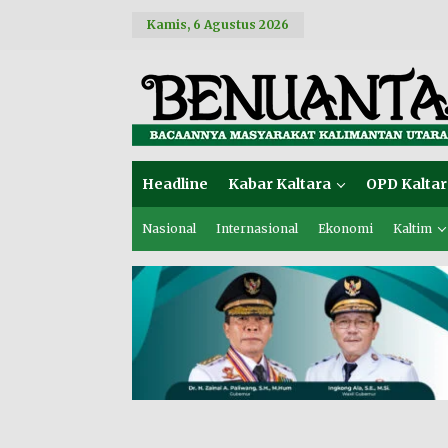
L
Kamis, 6 Agustus 2026
e
w
a
t
i
k
e
k
o
Headline
Kabar Kaltara
OPD Kaltar
n
t
e
Nasional
Internasional
Ekonomi
Kaltim
n