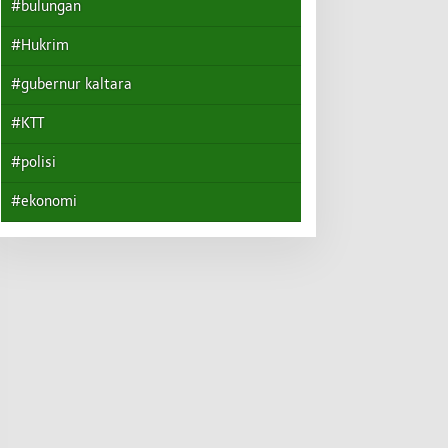
#bulungan
#Hukrim
#gubernur kaltara
#KTT
#polisi
#ekonomi