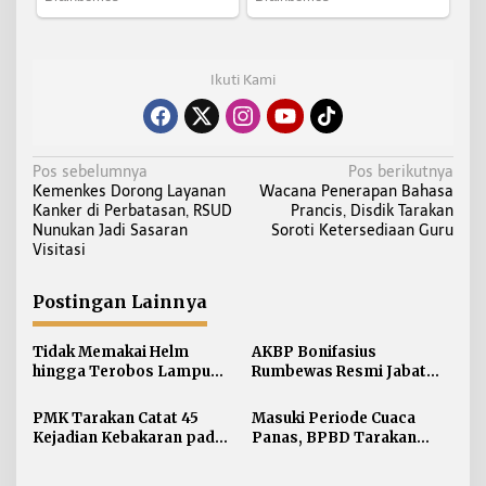
Ikuti Kami
N
Pos sebelumnya
Pos berikutnya
Kemenkes Dorong Layanan
Wacana Penerapan Bahasa
a
Kanker di Perbatasan, RSUD
Prancis, Disdik Tarakan
v
Nunukan Jadi Sasaran
Soroti Ketersediaan Guru
i
Visitasi
g
a
Postingan Lainnya
s
i
Tidak Memakai Helm
AKBP Bonifasius
hingga Terobos Lampu
Rumbewas Resmi Jabat
p
Merah Dominasi
Kapolres Tarakan,
o
Pelanggaran ETLE di
Tegaskan Pelanggaran
PMK Tarakan Catat 45
Masuki Periode Cuaca
s
Tarakan
Personel Diproses Tanpa
Kejadian Kebakaran pada
Panas, BPBD Tarakan
Toleransi
Januari-Juli 2026
Siapkan Mitigasi Karhutla
di Dua Kecamatan