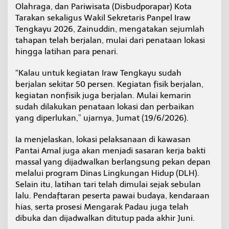
Olahraga, dan Pariwisata (Disbudporapar) Kota
e
r
Tarakan sekaligus Wakil Sekretaris Panpel Iraw
s
Tengkayu 2026, Zainuddin, mengatakan sejumlah
i
tahapan telah berjalan, mulai dari penataan lokasi
a
hingga latihan para penari.
p
a
n
“Kalau untuk kegiatan Iraw Tengkayu sudah
S
berjalan sekitar 50 persen. Kegiatan fisik berjalan,
u
kegiatan nonfisik juga berjalan. Mulai kemarin
d
sudah dilakukan penataan lokasi dan perbaikan
a
h
yang diperlukan,” ujarnya, Jumat (19/6/2026).
5
0
Ia menjelaskan, lokasi pelaksanaan di kawasan
P
Pantai Amal juga akan menjadi sasaran kerja bakti
e
massal yang dijadwalkan berlangsung pekan depan
r
s
melalui program Dinas Lingkungan Hidup (DLH).
e
Selain itu, latihan tari telah dimulai sejak sebulan
n
lalu. Pendaftaran peserta pawai budaya, kendaraan
hias, serta prosesi Mengarak Padau juga telah
dibuka dan dijadwalkan ditutup pada akhir Juni.