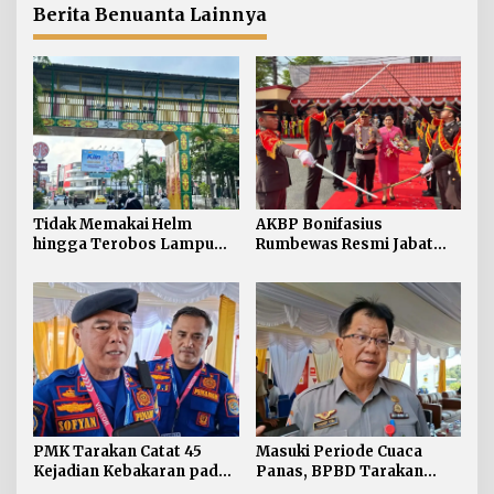
Berita Benuanta Lainnya
Tidak Memakai Helm
AKBP Bonifasius
hingga Terobos Lampu
Rumbewas Resmi Jabat
Merah Dominasi
Kapolres Tarakan,
Pelanggaran ETLE di
Tegaskan Pelanggaran
Tarakan
Personel Diproses Tanpa
Toleransi
PMK Tarakan Catat 45
Masuki Periode Cuaca
Kejadian Kebakaran pada
Panas, BPBD Tarakan
Januari-Juli 2026
Siapkan Mitigasi Karhutla