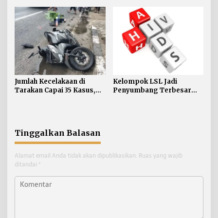
di Dua Kecamatan
Jumlah Kecelakaan di
Kelompok LSL Jadi
Tarakan Capai 35 Kasus,
Penyumbang Terbesar
Satlantas Atensi
HIV di Tarakan, Dinkes
Pengendara di Bawah
Akui Kesulitan Jangkau
Umur
Komunitas
Tinggalkan Balasan
Alamat email Anda tidak akan dipublikasikan.
Ruas yang wajib
ditandai
*