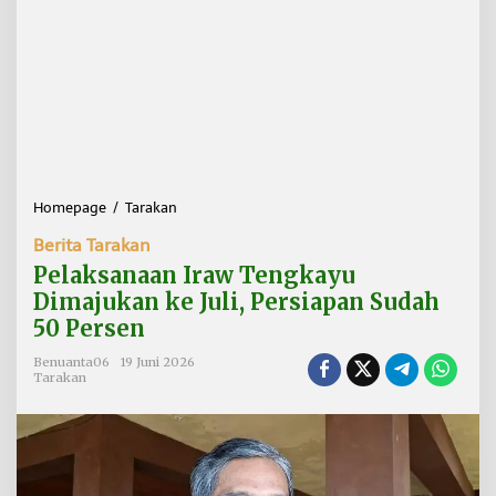
Homepage
/
Tarakan
P
e
Berita Tarakan
l
a
Pelaksanaan Iraw Tengkayu
k
Dimajukan ke Juli, Persiapan Sudah
s
50 Persen
a
n
Benuanta06
19 Juni 2026
a
Tarakan
a
n
I
r
a
w