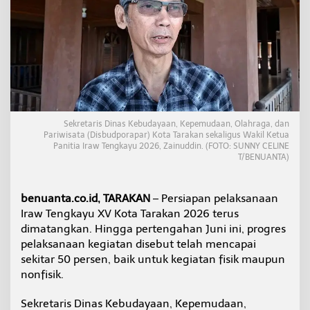
T
e
n
g
k
a
y
u
D
i
Sekretaris Dinas Kebudayaan, Kepemudaan, Olahraga, dan
m
Pariwisata (Disbudporapar) Kota Tarakan sekaligus Wakil Ketua
a
Panitia Iraw Tengkayu 2026, Zainuddin. (FOTO: SUNNY CELINE
j
T/BENUANTA)
u
k
a
benuanta.co.id, TARAKAN
– Persiapan pelaksanaan
n
Iraw Tengkayu XV Kota Tarakan 2026 terus
k
dimatangkan. Hingga pertengahan Juni ini, progres
e
pelaksanaan kegiatan disebut telah mencapai
J
u
sekitar 50 persen, baik untuk kegiatan fisik maupun
l
nonfisik.
i
,
Sekretaris Dinas Kebudayaan, Kepemudaan,
P