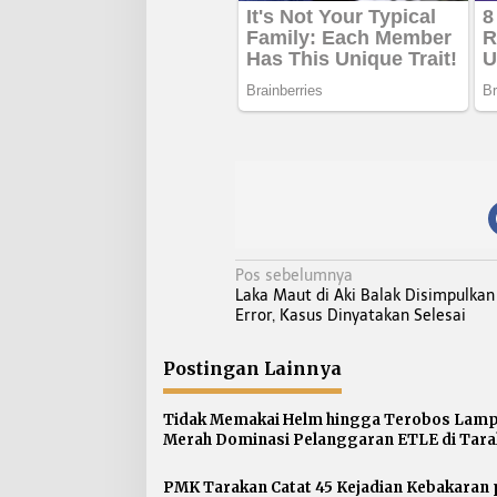
N
Pos sebelumnya
Laka Maut di Aki Balak Disimpulka
a
Error, Kasus Dinyatakan Selesai
v
i
Postingan Lainnya
g
a
Tidak Memakai Helm hingga Terobos Lam
s
Merah Dominasi Pelanggaran ETLE di Tar
i
p
PMK Tarakan Catat 45 Kejadian Kebakaran