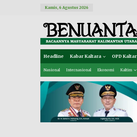
L
Kamis, 6 Agustus 2026
e
w
a
t
i
k
e
k
o
Headline
Kabar Kaltara
OPD Kaltar
n
t
e
Nasional
Internasional
Ekonomi
Kaltim
n