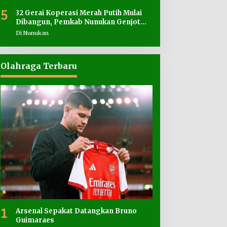
5
32 Gerai Koperasi Merah Putih Mulai
Dibangun, Pemkab Nunukan Genjot
Penyediaan Lahan
Di Nunukan
Olahraga Terbaru
1
Arsenal Sepakat Datangkan Bruno
Guimaraes