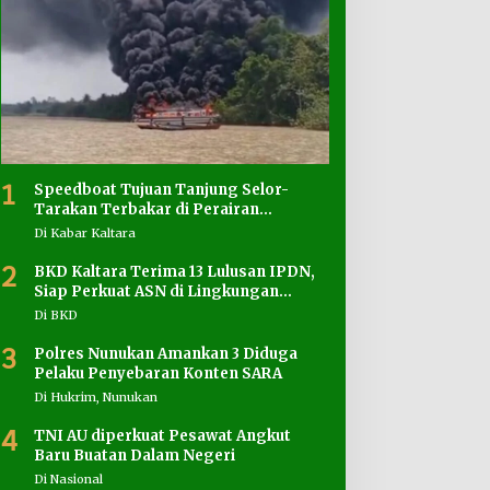
1
Speedboat Tujuan Tanjung Selor-
Tarakan Terbakar di Perairan
Salimbatu
Di Kabar Kaltara
2
BKD Kaltara Terima 13 Lulusan IPDN,
Siap Perkuat ASN di Lingkungan
Pemprov
Di BKD
3
Polres Nunukan Amankan 3 Diduga
Pelaku Penyebaran Konten SARA
Di Hukrim, Nunukan
4
TNI AU diperkuat Pesawat Angkut
Baru Buatan Dalam Negeri
Di Nasional