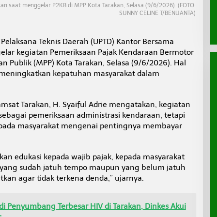
 saat menggelar P2KB di MPP Kota Tarakan, Selasa (9/6/2026). (FOTO:
SUNNY CELINE T/BENUANTA)
 Pelaksana Teknis Daerah (UPTD) Kantor Bersama
elar kegiatan Pemeriksaan Pajak Kendaraan Bermotor
n Publik (MPP) Kota Tarakan, Selasa (9/6/2026). Hal
a meningkatkan kepatuhan masyarakat dalam
sat Tarakan, H. Syaiful Adrie mengatakan, kegiatan
 sebagai pemeriksaan administrasi kendaraan, tetapi
kepada masyarakat mengenai pentingnya membayar
ikan edukasi kepada wajib pajak, kepada masyarakat
 yang sudah jatuh tempo maupun yang belum jatuh
tkan agar tidak terkena denda,” ujarnya.
di Penyumbang Terbesar HIV di Tarakan, Dinkes Akui
s