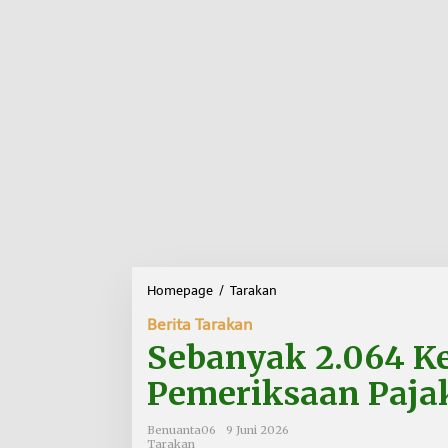
Homepage
/
Tarakan
S
e
Berita Tarakan
b
a
Sebanyak 2.064 K
n
y
Pemeriksaan Paja
a
k
Benuanta06
9 Juni 2026
2
Tarakan