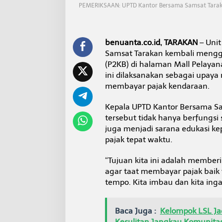
e
PEMERIKSAAN: UPTD Kantor Bersama Samsat Tarakan
r
i
k
s
benuanta.co.id, TARAKAN
– Unit
a
Samsat Tarakan kembali mengg
a
(P2KB) di halaman Mall Pelayana
n
ini dilaksanakan sebagai upay
P
a
membayar pajak kendaraan.
j
a
Kepala UPTD Kantor Bersama Sam
k
tersebut tidak hanya berfungsi
d
juga menjadi sarana edukasi 
i
T
pajak tepat waktu.
a
r
“Tujuan kita ini adalah member
a
agar taat membayar pajak baik
k
tempo. Kita imbau dan kita inga
a
n
Baca Juga :
Kelompok LSL Ja
Kesulitan Jangkau Komunita