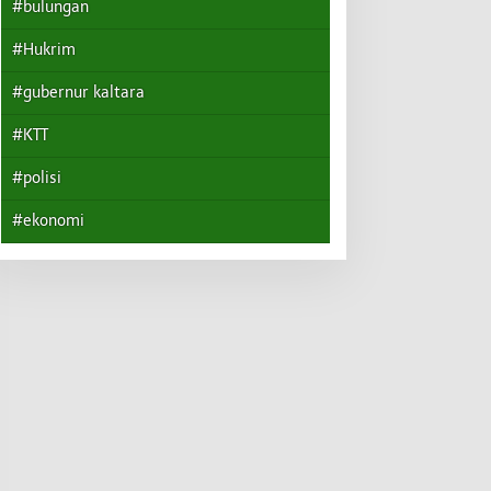
#bulungan
#Hukrim
#gubernur kaltara
#KTT
#polisi
#ekonomi