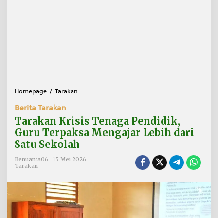
Homepage
/
Tarakan
T
a
Berita Tarakan
r
a
Tarakan Krisis Tenaga Pendidik,
k
Guru Terpaksa Mengajar Lebih dari
a
Satu Sekolah
n
K
Benuanta06
15 Mei 2026
r
Tarakan
i
s
i
s
T
e