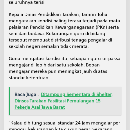
seluruhnya terisi.
M
e
n
Kepala Dinas Pendidikan Tarakan, Tamrin Toha,
g
mengatakan kondisi paling terasa terjadi pada mata
a
pelajaran Pendidikan Kewarganegaraan (PKn) serta
j
seni dan budaya. Kekurangan guru di bidang
a
tersebut membuat distribusi tenaga pengajar di
r
L
sekolah negeri semakin tidak merata.
e
b
Guna mengatasi kondisi itu, sebagian guru terpaksa
i
mengajar di lebih dari satu sekolah. Beban
h
mengajar mereka pun meningkat jauh di atas
d
a
standar ketentuan.
r
i
S
Baca Juga :
Ditampung Sementara di Shelter,
a
Dinsos Tarakan Fasilitasi Pemulangan 15
t
Pekerja Asal Jawa Barat
u
S
e
“Kalau dihitung sesuai standar 24 jam mengajar per
k
o
minggu, kekurangan kita cukup besar. Sekarang