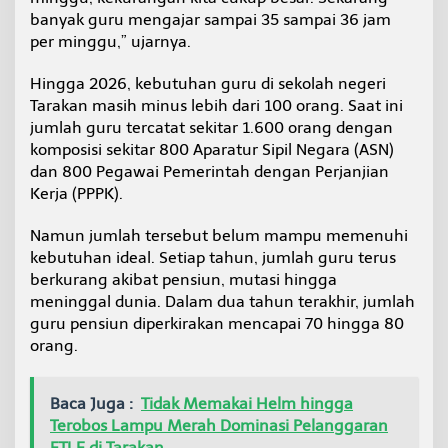
l
banyak guru mengajar sampai 35 sampai 36 jam
a
per minggu,” ujarnya.
h
Hingga 2026, kebutuhan guru di sekolah negeri
Tarakan masih minus lebih dari 100 orang. Saat ini
jumlah guru tercatat sekitar 1.600 orang dengan
komposisi sekitar 800 Aparatur Sipil Negara (ASN)
dan 800 Pegawai Pemerintah dengan Perjanjian
Kerja (PPPK).
Namun jumlah tersebut belum mampu memenuhi
kebutuhan ideal. Setiap tahun, jumlah guru terus
berkurang akibat pensiun, mutasi hingga
meninggal dunia. Dalam dua tahun terakhir, jumlah
guru pensiun diperkirakan mencapai 70 hingga 80
orang.
Baca Juga :
Tidak Memakai Helm hingga
Terobos Lampu Merah Dominasi Pelanggaran
ETLE di Tarakan