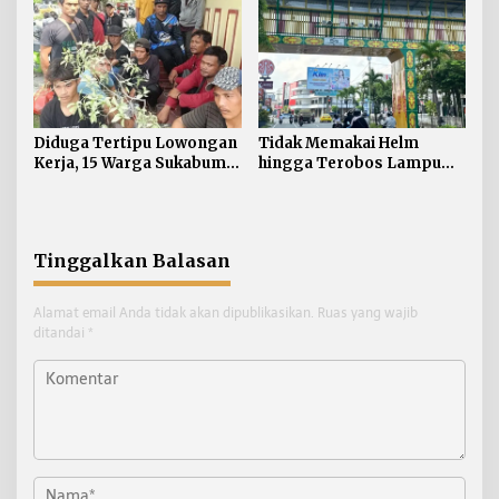
Diduga Tertipu Lowongan
Tidak Memakai Helm
Kerja, 15 Warga Sukabumi
hingga Terobos Lampu
Telantar di Tarakan
Merah Dominasi
Pelanggaran ETLE di
Tarakan
Tinggalkan Balasan
Alamat email Anda tidak akan dipublikasikan.
Ruas yang wajib
ditandai
*