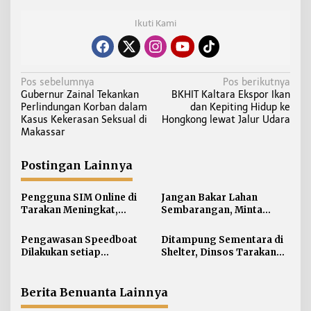
Ikuti Kami
N
Pos sebelumnya
Pos berikutnya
Gubernur Zainal Tekankan
BKHIT Kaltara Ekspor Ikan
a
Perlindungan Korban dalam
dan Kepiting Hidup ke
v
Kasus Kekerasan Seksual di
Hongkong lewat Jalur Udara
i
Makassar
g
a
Postingan Lainnya
s
i
Pengguna SIM Online di
Jangan Bakar Lahan
Tarakan Meningkat,
Sembarangan, Minta
p
Pembuatan Langsung
Lapor Layanan Darurat 112
o
Paling Banyak
Pengawasan Speedboat
Ditampung Sementara di
s
Dilakukan setiap
Shelter, Dinsos Tarakan
Keberangkatan, Sertifikat
Fasilitasi Pemulangan 15
Acuan Laik Laut
Pekerja Asal Jawa Barat
Berita Benuanta Lainnya