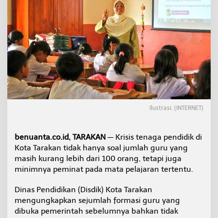
n
a
g
a
P
e
n
d
i
d
i
k
Ilustrasi. (INTERNET)
,
G
u
r
benuanta.co.id, TARAKAN
— Krisis tenaga pendidik di
u
Kota Tarakan tidak hanya soal jumlah guru yang
T
masih kurang lebih dari 100 orang, tetapi juga
e
minimnya peminat pada mata pelajaran tertentu.
r
p
a
Dinas Pendidikan (Disdik) Kota Tarakan
k
mengungkapkan sejumlah formasi guru yang
s
dibuka pemerintah sebelumnya bahkan tidak
a