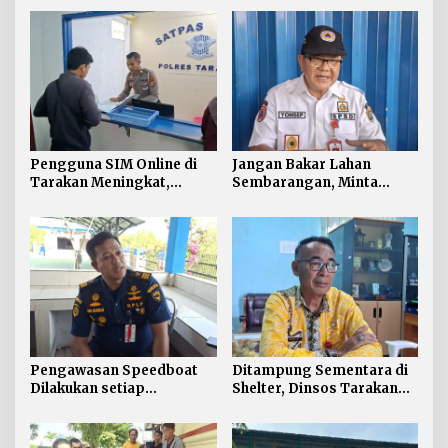
Pengguna SIM Online di
Jangan Bakar Lahan
Tarakan Meningkat,
Sembarangan, Minta
Pembuatan Langsung
Lapor Layanan Darurat 112
Paling Banyak
Pengawasan Speedboat
Ditampung Sementara di
Dilakukan setiap
Shelter, Dinsos Tarakan
Keberangkatan, Sertifikat
Fasilitasi Pemulangan 15
Acuan Laik Laut
Pekerja Asal Jawa Barat