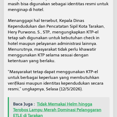
e
masih bisa digunakan sebagai identitas resmi untuk
l
menginap di hotel.
,
I
Menanggapi hal tersebut, Kepala Dinas
n
Kependudukan dan Pencatatan Sipil Kota Tarakan,
i
P
Hery Purwono, S., STP., mengungkapkan KTP-el
e
tetap sah digunakan untuk kebutuhan check in
n
hotel maupun pelayanan administrasi lainnya.
j
Menurutnya, masyarakat tidak perlu khawatir
e
menggunakan KTP selama sesuai dengan
l
a
ketentuan yang berlaku.
s
a
“Masyarakat tetap dapat menggunakan KTP-el
n
untuk berbagai keperluan yang membutuhkan
D
verifikasi maupun identitas kependudukan secara
i
s
resmi,” ungkapnya, Selasa (12/5/2026).
d
u
k
Baca Juga :
Tidak Memakai Helm hingga
c
Terobos Lampu Merah Dominasi Pelanggaran
a
ETLE di Tarakan
p