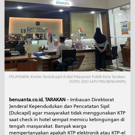
g
a
n
P
a
k
a
i
K
T
P
S
a
a
PELAYANAN: Konter Disdukcapil di Mal Pelayanan Publik Kota Tarakan.
t
(FOTO: EKO SAPUTRA/BENUANTA)
C
h
e
benuanta.co.id, TARAKAN
– Imbauan Direktorat
c
Jenderal Kependudukan dan Pencatatan Sipil
k
I
(Dukcapil) agar masyarakat tidak menggunakan KTP
n
saat check in hotel sempat memicu kebingungan di
H
tengah masyarakat. Banyak warga
o
mempertanyakan apakah KTP elektronik atau KTP-el
t