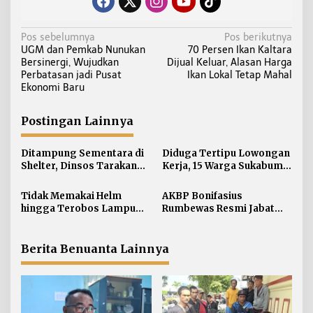
N
Pos sebelumnya
Pos berikutnya
UGM dan Pemkab Nunukan
70 Persen Ikan Kaltara
a
Bersinergi, Wujudkan
Dijual Keluar, Alasan Harga
v
Perbatasan jadi Pusat
Ikan Lokal Tetap Mahal
i
Ekonomi Baru
g
a
Postingan Lainnya
s
i
Ditampung Sementara di
Diduga Tertipu Lowongan
Shelter, Dinsos Tarakan
Kerja, 15 Warga Sukabumi
p
Fasilitasi Pemulangan 15
Telantar di Tarakan
o
Pekerja Asal Jawa Barat
Tidak Memakai Helm
AKBP Bonifasius
s
hingga Terobos Lampu
Rumbewas Resmi Jabat
Merah Dominasi
Kapolres Tarakan,
Pelanggaran ETLE di
Tegaskan Pelanggaran
Tarakan
Personel Diproses Tanpa
Berita Benuanta Lainnya
Toleransi