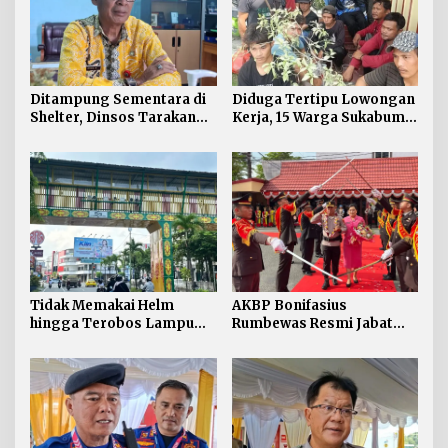
Ditampung Sementara di
Diduga Tertipu Lowongan
Shelter, Dinsos Tarakan
Kerja, 15 Warga Sukabumi
Fasilitasi Pemulangan 15
Telantar di Tarakan
Pekerja Asal Jawa Barat
Tidak Memakai Helm
AKBP Bonifasius
hingga Terobos Lampu
Rumbewas Resmi Jabat
Merah Dominasi
Kapolres Tarakan,
Pelanggaran ETLE di
Tegaskan Pelanggaran
Tarakan
Personel Diproses Tanpa
Toleransi