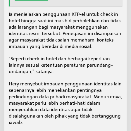
i
l
Ia menjelaskan penggunaan KTP-el untuk check in
T
a
hotel hingga saat ini masih diperbolehkan dan tidak
r
ada larangan bagi masyarakat menggunakan
a
identitas resmi tersebut. Penegasan ini disampaikan
k
agar masyarakat tidak salah memahami konteks
a
imbauan yang beredar di media sosial.
n
“Seperti check in hotel dan berbagai keperluan
lainnya sesuai ketentuan peraturan perundang-
undangan,” katanya.
Hery menyebut imbauan penggunaan identitas lain
sebenarnya lebih menekankan pentingnya
perlindungan data pribadi masyarakat. Menurutnya,
masyarakat perlu lebih berhati-hati dalam
menyerahkan data identitas agar tidak
disalahgunakan oleh pihak yang tidak bertanggung
jawab.