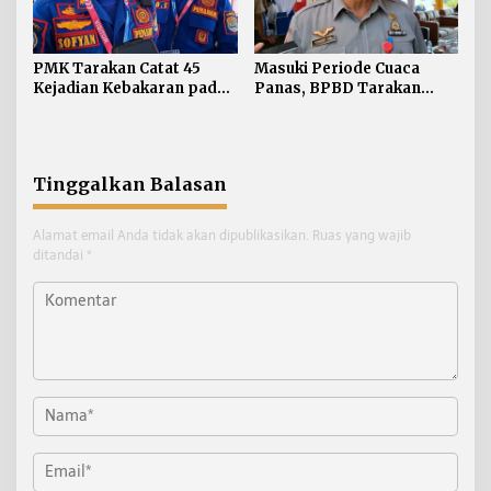
PMK Tarakan Catat 45
Masuki Periode Cuaca
Kejadian Kebakaran pada
Panas, BPBD Tarakan
Januari-Juli 2026
Siapkan Mitigasi Karhutla
di Dua Kecamatan
Tinggalkan Balasan
Alamat email Anda tidak akan dipublikasikan.
Ruas yang wajib
ditandai
*