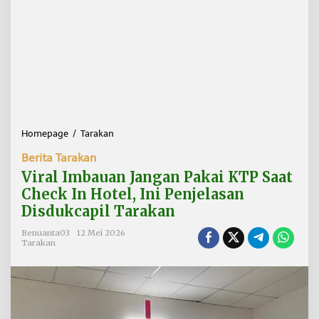
Homepage
/
Tarakan
V
i
Berita Tarakan
r
a
Viral Imbauan Jangan Pakai KTP Saat
l
Check In Hotel, Ini Penjelasan
I
Disdukcapil Tarakan
m
b
Benuanta03
12 Mei 2026
a
Tarakan
u
a
n
J
a
n