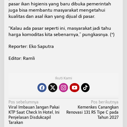
pasar ikan higienis yang baru dibuka pemerintah
juga bisa membantu masyarakat mengetahui
kualitas dan asal ikan yang dijual di pasar.
“Kalau ada pasar seperti ini, masyarakat jadi tahu
harga komoditas kita sebenarnya,” pungkasnya. (*)
Reporter: Eko Saputra
Editor: Ramli
Ikuti Kami
N
Pos sebelumnya
Pos berikutnya
Viral Imbauan Jangan Pakai
Kemenkes Canangkan
a
KTP Saat Check In Hotel, Ini
Renovasi 131 RS Tipe C pada
v
Penjelasan Disdukcapil
Tahun 2027
i
Tarakan