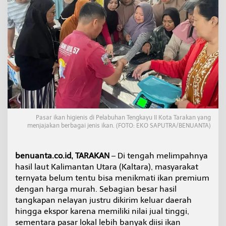
t
a
r
a
D
i
j
u
a
l
K
e
l
Pasar ikan higienis di Pelabuhan Tengkayu II Kota Tarakan yang
u
menjajakan berbagai jenis ikan. (FOTO: EKO SAPUTRA/BENUANTA)
a
r
,
benuanta.co.id, TARAKAN
– Di tengah melimpahnya
A
hasil laut Kalimantan Utara (Kaltara), masyarakat
l
ternyata belum tentu bisa menikmati ikan premium
a
s
dengan harga murah. Sebagian besar hasil
a
tangkapan nelayan justru dikirim keluar daerah
n
hingga ekspor karena memiliki nilai jual tinggi,
H
sementara pasar lokal lebih banyak diisi ikan
a