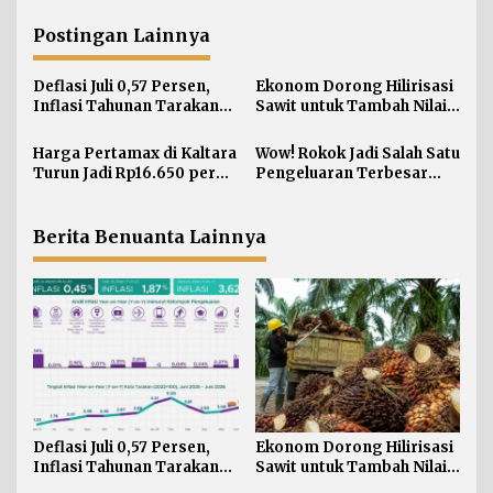
g
a
Postingan Lainnya
s
i
Deflasi Juli 0,57 Persen,
Ekonom Dorong Hilirisasi
Inflasi Tahunan Tarakan
Sawit untuk Tambah Nilai
p
Masih di Atas Target
Ekonomi Kaltara
o
Harga Pertamax di Kaltara
Wow! Rokok Jadi Salah Satu
s
Turun Jadi Rp16.650 per
Pengeluaran Terbesar
Liter
Warga Kaltara
Berita Benuanta Lainnya
Deflasi Juli 0,57 Persen,
Ekonom Dorong Hilirisasi
Inflasi Tahunan Tarakan
Sawit untuk Tambah Nilai
Masih di Atas Target
Ekonomi Kaltara