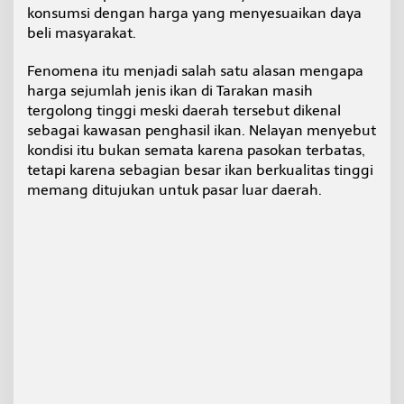
r
konsumsi dengan harga yang menyesuaikan daya
g
beli masyarakat.
a
I
Fenomena itu menjadi salah satu alasan mengapa
k
harga sejumlah jenis ikan di Tarakan masih
a
n
tergolong tinggi meski daerah tersebut dikenal
L
sebagai kawasan penghasil ikan. Nelayan menyebut
o
kondisi itu bukan semata karena pasokan terbatas,
k
tetapi karena sebagian besar ikan berkualitas tinggi
a
memang ditujukan untuk pasar luar daerah.
l
T
e
t
a
p
M
a
h
a
l