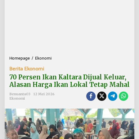
Homepage
/
Ekonomi
7
0
Berita Ekonomi
P
e
70 Persen Ikan Kaltara Dijual Keluar,
r
Alasan Harga Ikan Lokal Tetap Mahal
s
e
Benuanta03
12 Mei 2026
n
Ekonomi
I
k
a
n
K
a
l