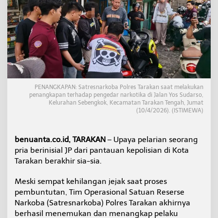
a
s
i
s
w
a
A
s
a
l
PENANGKAPAN: Satresnarkoba Polres Tarakan saat melakukan
S
penangkapan terhadap pengedar narkotika di Jalan Yos Sudarso,
e
Kelurahan Sebengkok, Kecamatan Tarakan Tengah, Jumat
b
(10/4/2026). (ISTIMEWA)
a
t
i
benuanta.co.id, TARAKAN
– Upaya pelarian seorang
k
pria berinisial JP dari pantauan kepolisian di Kota
D
Tarakan berakhir sia-sia.
i
d
u
Meski sempat kehilangan jejak saat proses
g
pembuntutan, Tim Operasional Satuan Reserse
a
Narkoba (Satresnarkoba) Polres Tarakan akhirnya
P
berhasil menemukan dan menangkap pelaku
e