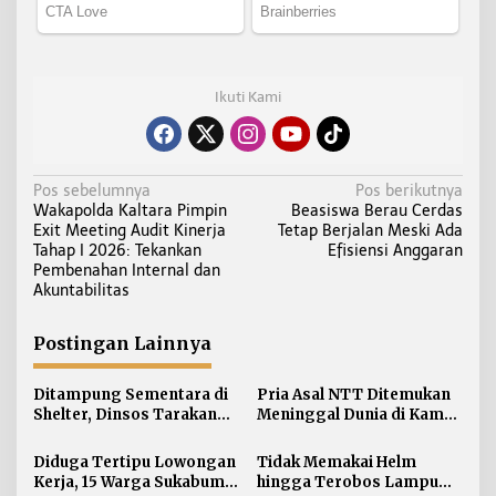
Ikuti Kami
N
Pos sebelumnya
Pos berikutnya
Wakapolda Kaltara Pimpin
Beasiswa Berau Cerdas
a
Exit Meeting Audit Kinerja
Tetap Berjalan Meski Ada
v
Tahap I 2026: Tekankan
Efisiensi Anggaran
i
Pembenahan Internal dan
Akuntabilitas
g
a
Postingan Lainnya
s
i
Ditampung Sementara di
Pria Asal NTT Ditemukan
p
Shelter, Dinsos Tarakan
Meninggal Dunia di Kamar
o
Fasilitasi Pemulangan 15
Kos Sebatik Barat
s
Pekerja Asal Jawa Barat
Diduga Tertipu Lowongan
Tidak Memakai Helm
Kerja, 15 Warga Sukabumi
hingga Terobos Lampu