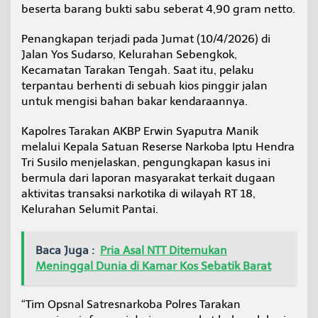
beserta barang bukti sabu seberat 4,90 gram netto.
n
g
e
Penangkapan terjadi pada Jumat (10/4/2026) di
d
Jalan Yos Sudarso, Kelurahan Sebengkok,
a
Kecamatan Tarakan Tengah. Saat itu, pelaku
r
terpantau berhenti di sebuah kios pinggir jalan
S
a
untuk mengisi bahan bakar kendaraannya.
b
u
Kapolres Tarakan AKBP Erwin Syaputra Manik
D
melalui Kepala Satuan Reserse Narkoba Iptu Hendra
i
Tri Susilo menjelaskan, pengungkapan kasus ini
t
a
bermula dari laporan masyarakat terkait dugaan
n
aktivitas transaksi narkotika di wilayah RT 18,
g
Kelurahan Selumit Pantai.
k
a
p
Baca Juga :
Pria Asal NTT Ditemukan
P
o
Meninggal Dunia di Kamar Kos Sebatik Barat
l
i
s
“Tim Opsnal Satresnarkoba Polres Tarakan
i