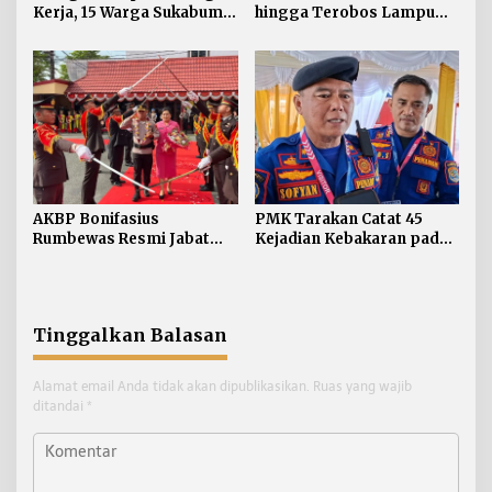
Kerja, 15 Warga Sukabumi
hingga Terobos Lampu
Telantar di Tarakan
Merah Dominasi
Pelanggaran ETLE di
Tarakan
AKBP Bonifasius
PMK Tarakan Catat 45
Rumbewas Resmi Jabat
Kejadian Kebakaran pada
Kapolres Tarakan,
Januari-Juli 2026
Tegaskan Pelanggaran
Personel Diproses Tanpa
Toleransi
Tinggalkan Balasan
Alamat email Anda tidak akan dipublikasikan.
Ruas yang wajib
ditandai
*