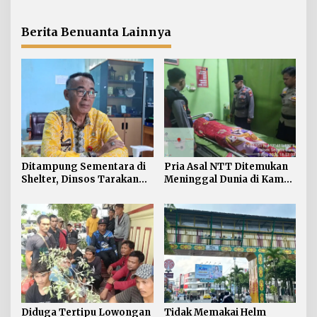
Telantar di Tarakan
Merah Dominasi
Pelanggaran ETLE di
Tarakan
Berita Benuanta Lainnya
Ditampung Sementara di
Pria Asal NTT Ditemukan
Shelter, Dinsos Tarakan
Meninggal Dunia di Kamar
Fasilitasi Pemulangan 15
Kos Sebatik Barat
Pekerja Asal Jawa Barat
Diduga Tertipu Lowongan
Tidak Memakai Helm