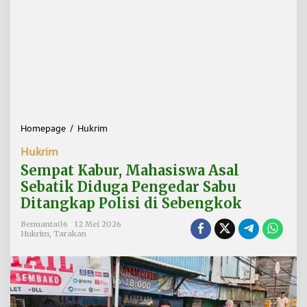
Homepage
/
Hukrim
S
e
Hukrim
m
p
Sempat Kabur, Mahasiswa Asal
a
Sebatik Diduga Pengedar Sabu
t
Ditangkap Polisi di Sebengkok
K
a
Benuanta06
12 Mei 2026
b
Hukrim
,
Tarakan
u
r
,
M
a
h