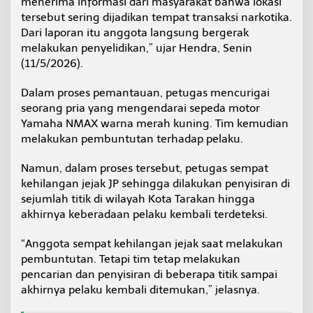
menerima informasi dari masyarakat bahwa lokasi
d
tersebut sering dijadikan tempat transaksi narkotika.
i
Dari laporan itu anggota langsung bergerak
S
melakukan penyelidikan,” ujar Hendra, Senin
e
b
(11/5/2026).
e
n
Dalam proses pemantauan, petugas mencurigai
g
seorang pria yang mengendarai sepeda motor
k
Yamaha NMAX warna merah kuning. Tim kemudian
o
k
melakukan pembuntutan terhadap pelaku.
Namun, dalam proses tersebut, petugas sempat
kehilangan jejak JP sehingga dilakukan penyisiran di
sejumlah titik di wilayah Kota Tarakan hingga
akhirnya keberadaan pelaku kembali terdeteksi.
“Anggota sempat kehilangan jejak saat melakukan
pembuntutan. Tetapi tim tetap melakukan
pencarian dan penyisiran di beberapa titik sampai
akhirnya pelaku kembali ditemukan,” jelasnya.