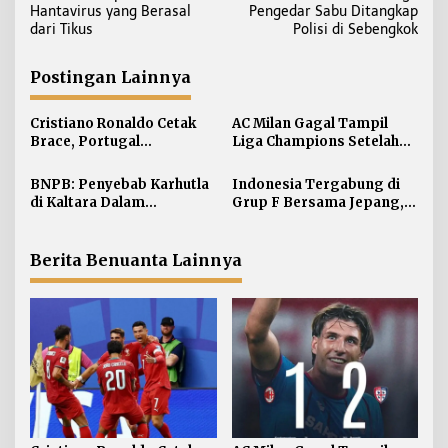
v
Hantavirus yang Berasal
Pengedar Sabu Ditangkap
i
dari Tikus
Polisi di Sebengkok
g
a
Postingan Lainnya
s
i
Cristiano Ronaldo Cetak
AC Milan Gagal Tampil
Brace, Portugal
Liga Champions Setelah
p
Hancurkan Uzbekistan 5-0
Kalah 1-2 dari Cagliari
o
BNPB: Penyebab Karhutla
Indonesia Tergabung di
s
di Kaltara Dalam
Grup F Bersama Jepang,
Penyelidikan
Qatar dan Thailand
Berita Benuanta Lainnya