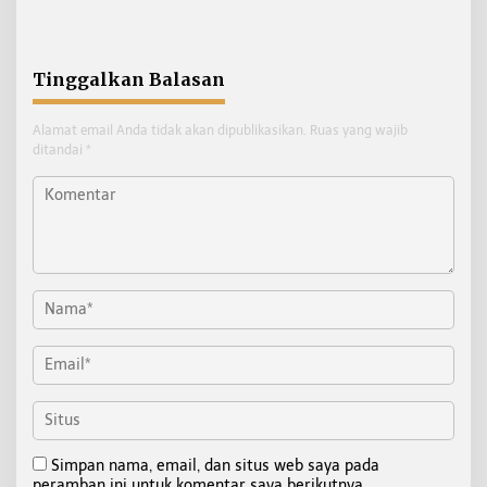
Akhir Mei
Sama Energi dengan Rusia
Tinggalkan Balasan
Alamat email Anda tidak akan dipublikasikan.
Ruas yang wajib
ditandai
*
Simpan nama, email, dan situs web saya pada
peramban ini untuk komentar saya berikutnya.