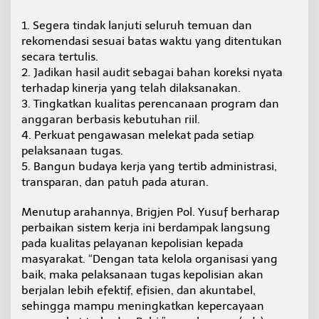
a
b
1. ​Segera tindak lanjuti seluruh temuan dan
i
rekomendasi sesuai batas waktu yang ditentukan
l
secara tertulis.
i
2. ​Jadikan hasil audit sebagai bahan koreksi nyata
t
terhadap kinerja yang telah dilaksanakan.
a
s
3. ​Tingkatkan kualitas perencanaan program dan
anggaran berbasis kebutuhan riil.
4. ​Perkuat pengawasan melekat pada setiap
pelaksanaan tugas.
5. ​Bangun budaya kerja yang tertib administrasi,
transparan, dan patuh pada aturan.
Menutup arahannya, Brigjen Pol. Yusuf berharap
perbaikan sistem kerja ini berdampak langsung
pada kualitas pelayanan kepolisian kepada
masyarakat. “Dengan tata kelola organisasi yang
baik, maka pelaksanaan tugas kepolisian akan
berjalan lebih efektif, efisien, dan akuntabel,
sehingga mampu meningkatkan kepercayaan