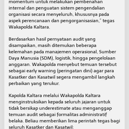
momentum untuk melakukan pembenahan
e
internal dan penguatan sistem pengendalian
m
organisasi secara menyeluruh, khususnya pada
b
e
aspek perencanaan dan pengorganisasian,” tegas
n
Wakapolda Kaltara.
a
h
Berdasarkan hasil pernyataan audit yang
a
disampaikan, masih ditemukan beberapa
n
I
kelemahan pada manajemen operasional, Sumber
n
Daya Manusia (SDM), logistik, hingga pengelolaan
t
anggaran. Wakapolda menyebut temuan tersebut
e
sebagai early warning (peringatan dini) agar para
r
n
Kasatker dan Kasatwil segera mengambil langkah
a
perbaikan yang terukur.
l
d
Kapolda Kaltara melalui Wakapolda Kaltara
a
menginstruksikan kepada seluruh jajaran untuk
n
A
tidak bersikap underestimate atau menganggap
k
temuan audit sebagai formalitas administratif
u
belaka. Beliau memberikan lima perintah tegas bagi
n
seluruh Kasatker dan Kasatwil:
t