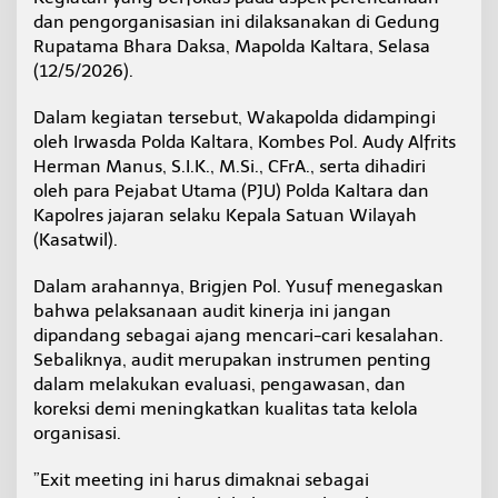
n
dan pengorganisasian ini dilaksanakan di Gedung
e
Rupatama Bhara Daksa, Mapolda Kaltara, Selasa
r
(12/5/2026).
j
a
T
​Dalam kegiatan tersebut, Wakapolda didampingi
a
oleh Irwasda Polda Kaltara, Kombes Pol. Audy Alfrits
h
Herman Manus, S.I.K., M.Si., CFrA., serta dihadiri
a
oleh para Pejabat Utama (PJU) Polda Kaltara dan
p
I
Kapolres jajaran selaku Kepala Satuan Wilayah
2
(Kasatwil).
0
2
Dalam arahannya, Brigjen Pol. Yusuf menegaskan
6
bahwa pelaksanaan audit kinerja ini jangan
:
T
dipandang sebagai ajang mencari-cari kesalahan.
e
Sebaliknya, audit merupakan instrumen penting
k
dalam melakukan evaluasi, pengawasan, dan
a
koreksi demi meningkatkan kualitas tata kelola
n
organisasi.
k
a
n
​”Exit meeting ini harus dimaknai sebagai
P