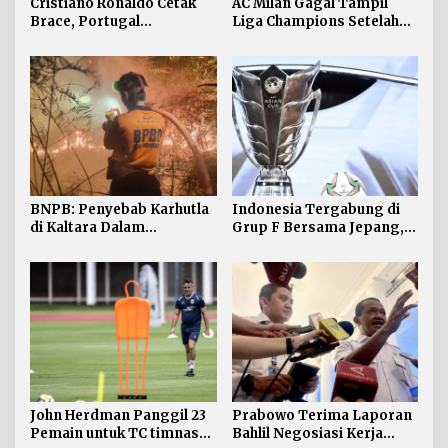
Cristiano Ronaldo Cetak
AC Milan Gagal Tampil
Brace, Portugal
Liga Champions Setelah
Hancurkan Uzbekistan 5-0
Kalah 1-2 dari Cagliari
BNPB: Penyebab Karhutla
Indonesia Tergabung di
di Kaltara Dalam
Grup F Bersama Jepang,
Penyelidikan
Qatar dan Thailand
John Herdman Panggil 23
Prabowo Terima Laporan
Pemain untuk TC timnas
Bahlil Negosiasi Kerja