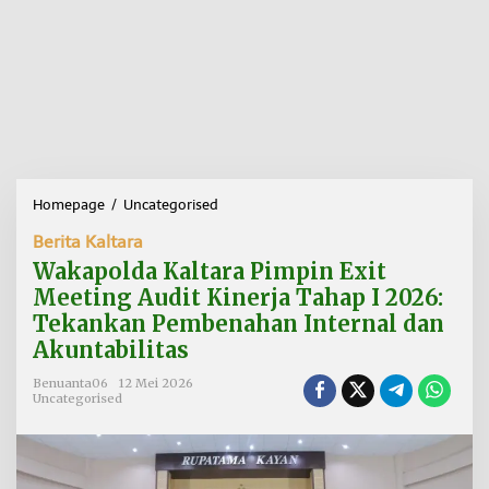
Homepage
/
Uncategorised
W
a
Berita Kaltara
k
a
Wakapolda Kaltara Pimpin Exit
p
Meeting Audit Kinerja Tahap I 2026:
o
Tekankan Pembenahan Internal dan
l
d
Akuntabilitas
a
K
Benuanta06
12 Mei 2026
Uncategorised
a
l
t
a
r