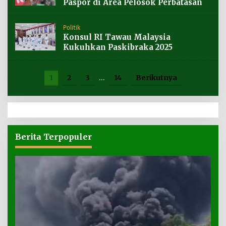
Paspor di Area Pelosok Perbatasan
Politik
Konsul RI Tawau Malaysia
Kukuhkan Paskibraka 2025
1
2
3
…
14
Berikutnya
Berita Terpopuler