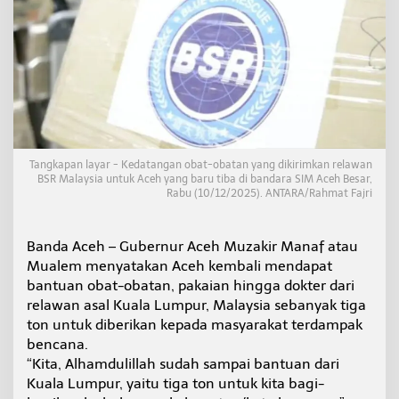
m
a
B
a
n
t
u
a
n
T
Tangkapan layar - Kedatangan obat-obatan yang dikirimkan relawan
i
BSR Malaysia untuk Aceh yang baru tiba di bandara SIM Aceh Besar,
g
Rabu (10/12/2025). ANTARA/Rahmat Fajri
a
T
o
Banda Aceh – Gubernur Aceh Muzakir Manaf atau
n
Mualem menyatakan Aceh kembali mendapat
O
b
bantuan obat-obatan, pakaian hingga dokter dari
a
relawan asal Kuala Lumpur, Malaysia sebanyak tiga
t
ton untuk diberikan kepada masyarakat terdampak
H
bencana.
i
n
“Kita, Alhamdulillah sudah sampai bantuan dari
g
Kuala Lumpur, yaitu tiga ton untuk kita bagi-
g