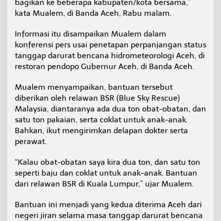
bagikan ke beberapa kabupaten/kota bersama,”
a
kata Mualem, di Banda Aceh, Rabu malam.
P
a
k
Informasi itu disampaikan Mualem dalam
a
konferensi pers usai penetapan perpanjangan status
i
tanggap darurat bencana hidrometeorologi Aceh, di
a
restoran pendopo Gubernur Aceh, di Banda Aceh.
n
d
a
Mualem menyampaikan, bantuan tersebut
r
diberikan oleh relawan BSR (Blue Sky Rescue)
i
Malaysia, diantaranya ada dua ton obat-obatan, dan
M
satu ton pakaian, serta coklat untuk anak-anak.
a
Bahkan, ikut mengirimkan delapan dokter serta
l
a
perawat.
y
s
“Kalau obat-obatan saya kira dua ton, dan satu ton
i
seperti baju dan coklat untuk anak-anak. Bantuan
a
dari relawan BSR di Kuala Lumpur,” ujar Mualem.
Bantuan ini menjadi yang kedua diterima Aceh dari
negeri jiran selama masa tanggap darurat bencana