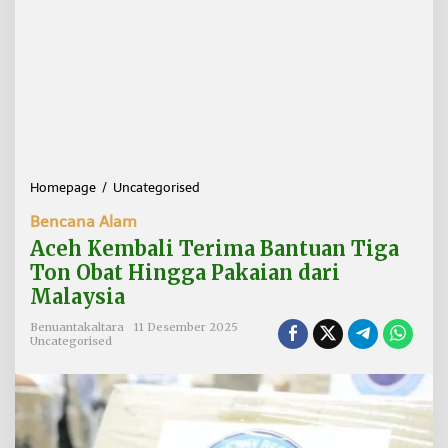
Homepage
/
Uncategorised
A
c
Bencana Alam
e
h
Aceh Kembali Terima Bantuan Tiga
K
Ton Obat Hingga Pakaian dari
e
Malaysia
m
b
Benuantakaltara
11 Desember 2025
a
Uncategorised
l
i
T
e
r
i