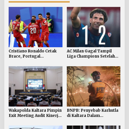
Cristiano Ronaldo Cetak
AC Milan Gagal Tampil
Brace, Portugal
Liga Champions Setelah
Hancurkan Uzbekistan 5-0
Kalah 1-2 dari Cagliari
Wakapolda Kaltara Pimpin
BNPB: Penyebab Karhutla
Exit Meeting Audit Kinerja
di Kaltara Dalam
Tahap I 2026: Tekankan
Penyelidikan
Pembenahan Internal dan