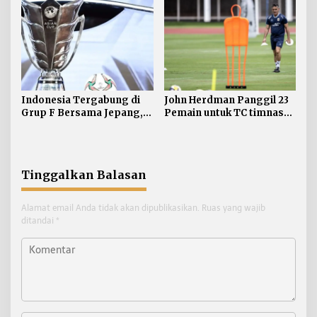
Akuntabilitas
Indonesia Tergabung di
John Herdman Panggil 23
Grup F Bersama Jepang,
Pemain untuk TC timnas
Qatar dan Thailand
Akhir Mei
Tinggalkan Balasan
Alamat email Anda tidak akan dipublikasikan.
Ruas yang wajib
ditandai
*