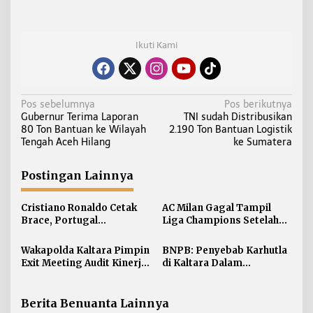
Ikuti Kami
N
Pos sebelumnya
Pos berikutnya
Gubernur Terima Laporan
TNI sudah Distribusikan
a
80 Ton Bantuan ke Wilayah
2.190 Ton Bantuan Logistik
v
Tengah Aceh Hilang
ke Sumatera
i
g
Postingan Lainnya
a
s
Cristiano Ronaldo Cetak
AC Milan Gagal Tampil
i
Brace, Portugal
Liga Champions Setelah
Hancurkan Uzbekistan 5-0
Kalah 1-2 dari Cagliari
p
Wakapolda Kaltara Pimpin
BNPB: Penyebab Karhutla
o
Exit Meeting Audit Kinerja
di Kaltara Dalam
s
Tahap I 2026: Tekankan
Penyelidikan
Pembenahan Internal dan
Akuntabilitas
Berita Benuanta Lainnya