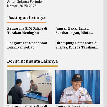
i
Aman Selama Periode
Nataru 2025/2026
g
a
Postingan Lainnya
s
i
Pengguna SIM Online di
Jangan Bakar Lahan
p
Tarakan Meningkat,
Sembarangan, Minta
o
Pembuatan Langsung
Lapor Layanan Darurat 112
s
Paling Banyak
Pengawasan Speedboat
Ditampung Sementara di
Dilakukan setiap
Shelter, Dinsos Tarakan
Keberangkatan, Sertifikat
Fasilitasi Pemulangan 15
Acuan Laik Laut
Pekerja Asal Jawa Barat
Berita Benuanta Lainnya
Pengguna SIM Online di
Jangan Bakar Lahan