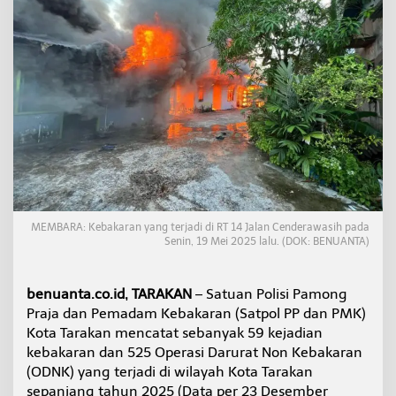
n
d
a
n
5
2
5
O
D
N
K
D
i
t
MEMBARA: Kebakaran yang terjadi di RT 14 Jalan Cenderawasih pada
a
Senin, 19 Mei 2025 lalu. (DOK: BENUANTA)
n
g
a
benuanta.co.id, TARAKAN
– Satuan Polisi Pamong
n
i
Praja dan Pemadam Kebakaran (Satpol PP dan PMK)
P
Kota Tarakan mencatat sebanyak 59 kejadian
M
kebakaran dan 525 Operasi Darurat Non Kebakaran
K
(ODNK) yang terjadi di wilayah Kota Tarakan
T
sepanjang tahun 2025 (Data per 23 Desember
a