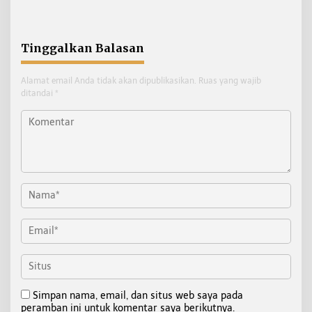
Pelanggaran ETLE di
Tarakan
Tinggalkan Balasan
Alamat email Anda tidak akan dipublikasikan.
Ruas yang wajib
ditandai
*
Simpan nama, email, dan situs web saya pada
peramban ini untuk komentar saya berikutnya.