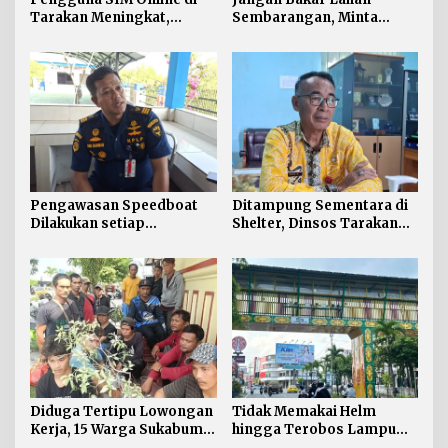
Tarakan Meningkat,
Sembarangan, Minta
Pembuatan Langsung
Lapor Layanan Darurat 112
Paling Banyak
Pengawasan Speedboat
Ditampung Sementara di
Dilakukan setiap
Shelter, Dinsos Tarakan
Keberangkatan, Sertifikat
Fasilitasi Pemulangan 15
Acuan Laik Laut
Pekerja Asal Jawa Barat
Diduga Tertipu Lowongan
Tidak Memakai Helm
Kerja, 15 Warga Sukabumi
hingga Terobos Lampu
Telantar di Tarakan
Merah Dominasi