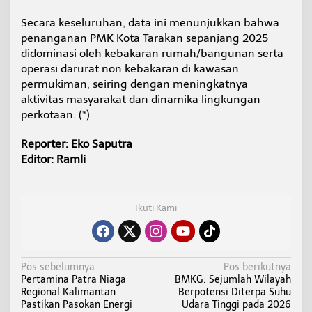
Secara keseluruhan, data ini menunjukkan bahwa
penanganan PMK Kota Tarakan sepanjang 2025
didominasi oleh kebakaran rumah/bangunan serta
operasi darurat non kebakaran di kawasan
permukiman, seiring dengan meningkatnya
aktivitas masyarakat dan dinamika lingkungan
perkotaan. (*)
Reporter: Eko Saputra
Editor: Ramli
Ikuti Kami
N
Pos sebelumnya
Pos berikutnya
Pertamina Patra Niaga
BMKG: Sejumlah Wilayah
a
Regional Kalimantan
Berpotensi Diterpa Suhu
v
Pastikan Pasokan Energi
Udara Tinggi pada 2026