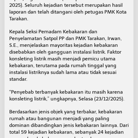
r
2025). Seluruh kejadian tersebut merupakan hasil
a
laporan dan telah ditangani oleh petugas PMK Kota
k
Tarakan.
a
n
Kepala Seksi Pemadam Kebakaran dan
S
e
Penyelamatan Satpol PP dan PMK Tarakan, Irwan,
p
S.E., menjelaskan mayoritas kejadian kebakaran
a
disebabkan oleh gangguan instalasi listrik. Faktor
n
konsleting listrik masih menjadi pemicu utama
j
a
kebakaran, terutama pada rumah tinggal yang
n
instalasi listriknya sudah lama atau tidak sesuai
g
standar.
2
0
“Penyebab terbanyak kebakaran itu masih karena
2
5
konsleting listrik,” ungkapnya, Selasa (23/12/2025).
Berdasarkan jenis objek yang terbakar, kebakaran
rumah atau bangunan menjadi yang paling
dominan dibandingkan jenis kebakaran lainnya. Dari
total 59 kejadian kebakaran, sebanyak 24 kejadian