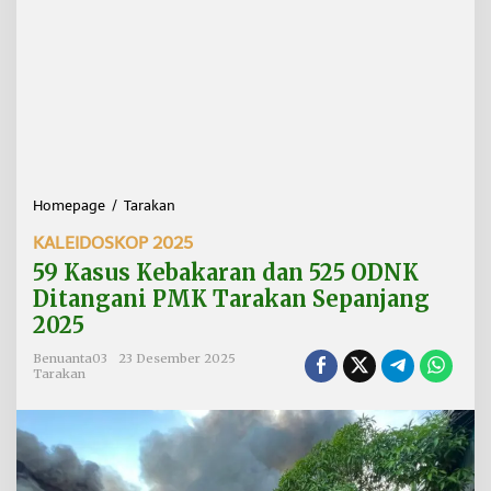
Homepage
/
Tarakan
5
9
KALEIDOSKOP 2025
K
a
59 Kasus Kebakaran dan 525 ODNK
s
Ditangani PMK Tarakan Sepanjang
u
2025
s
K
Benuanta03
23 Desember 2025
e
Tarakan
b
a
k
a
r
a