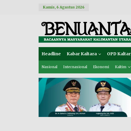
L
Kamis, 6 Agustus 2026
e
w
a
t
i
k
e
k
o
Headline
Kabar Kaltara
OPD Kaltar
n
t
e
Nasional
Internasional
Ekonomi
Kaltim
n