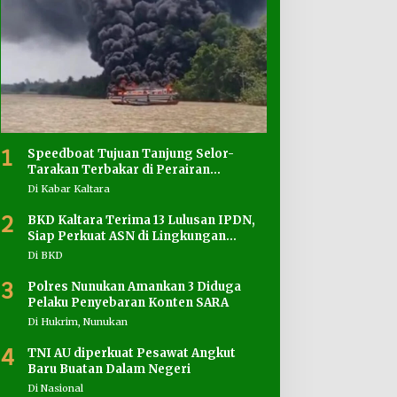
1
Speedboat Tujuan Tanjung Selor-
Tarakan Terbakar di Perairan
Salimbatu
Di Kabar Kaltara
2
BKD Kaltara Terima 13 Lulusan IPDN,
Siap Perkuat ASN di Lingkungan
Pemprov
Di BKD
3
Polres Nunukan Amankan 3 Diduga
Pelaku Penyebaran Konten SARA
Di Hukrim, Nunukan
4
TNI AU diperkuat Pesawat Angkut
Baru Buatan Dalam Negeri
Di Nasional