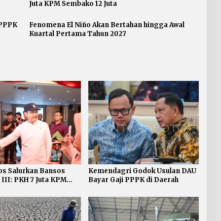
Juta KPM Sembako 12 Juta
 PPPK
Fenomena El Niño Akan Bertahan hingga Awal
Kuartal Pertama Tahun 2027
s Salurkan Bansos
Kemendagri Godok Usulan DAU
 III: PKH 7 Juta KPM
Bayar Gaji PPPK di Daerah
12 Juta