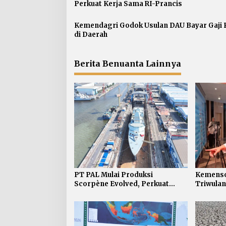
s
Perkuat Kerja Sama RI-Prancis
i
p
Kemendagri Godok Usulan DAU Bayar Gaji
di Daerah
o
s
Berita Benuanta Lainnya
PT PAL Mulai Produksi
Kemenso
Scorpène Evolved, Perkuat
Triwulan
Kerja Sama RI-Prancis
Sembako 