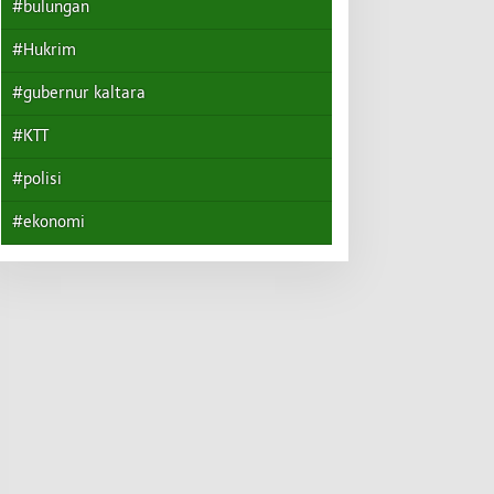
#bulungan
#Hukrim
#gubernur kaltara
#KTT
#polisi
#ekonomi