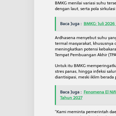
6
BMKG menilai variasi suhu terse
dengan laut, serta pola sirkulasi
Baca Juga :
BMKG: Juli 2026 
Ardhasena menyebut suhu yang
termal masyarakat, khususnya d
meningkatkan potensi kebakara
Tempat Pembuangan Akhir (TPA
Untuk itu BMKG memperingatkan
stres panas, hingga infeksi sal
diantisipasi, meski iklim berada
Baca Juga :
Fenomena El Niñ
Tahun 2027
“Kami meminta pemerintah daer