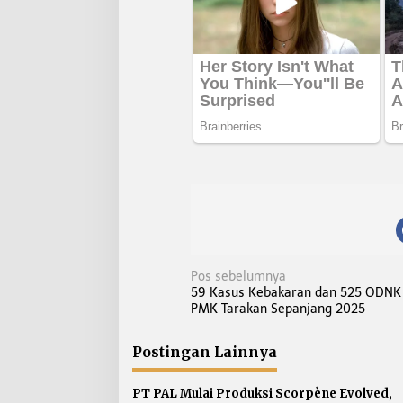
N
Pos sebelumnya
59 Kasus Kebakaran dan 525 ODNK 
a
PMK Tarakan Sepanjang 2025
v
i
Postingan Lainnya
g
a
PT PAL Mulai Produksi Scorpène Evolved,