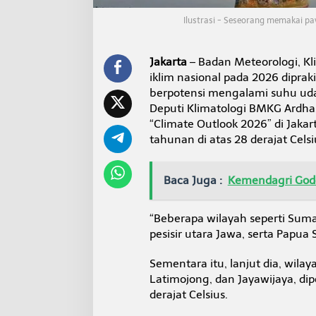
r
p
Ilustrasi - Seseorang memakai pa
a
S
u
Jakarta
– Badan Meteorologi, Kl
h
iklim nasional pada 2026 dipra
u
berpotensi mengalami suhu udara
U
d
Deputi Klimatologi BMKG Ardha
a
“Climate Outlook 2026” di Jaka
r
tahunan di atas 28 derajat Cel
a
T
i
Baca Juga :
Kemendagri Godo
n
g
g
“Beberapa wilayah seperti Suma
i
pesisir utara Jawa, serta Papua 
p
a
d
Sementara itu, lanjut dia, wila
a
Latimojong, dan Jayawijaya, dip
2
derajat Celsius.
0
2