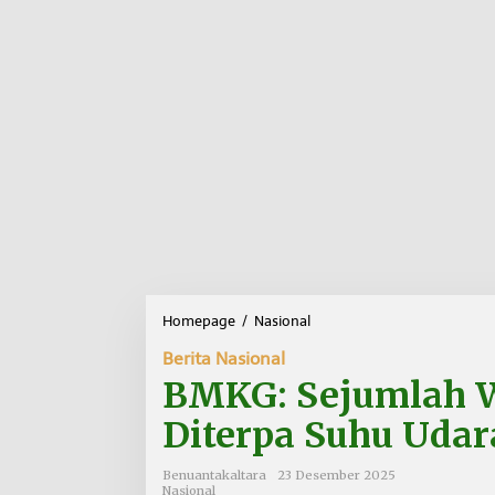
Homepage
/
Nasional
B
M
Berita Nasional
K
G
BMKG: Sejumlah W
:
S
Diterpa Suhu Udar
e
j
Benuantakaltara
23 Desember 2025
u
Nasional