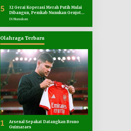
5
32 Gerai Koperasi Merah Putih Mulai
Dibangun, Pemkab Nunukan Genjot
Penyediaan Lahan
Di Nunukan
Olahraga Terbaru
1
Arsenal Sepakat Datangkan Bruno
Guimaraes