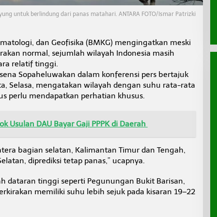
yung untuk berlindung dari panas matahari. ANTARA FOTO/Ismar Patrizki
imatologi, dan Geofisika (BMKG) mengingatkan meski
kirakan normal, sejumlah wilayah Indonesia masih
 relatif tinggi.
sena Sopaheluwakan dalam konferensi pers bertajuk
rta, Selasa, mengatakan wilayah dengan suhu rata-rata
sius perlu mendapatkan perhatian khusus.
k Usulan DAU Bayar Gaji PPPK di Daerah
tera bagian selatan, Kalimantan Timur dan Tengah,
Selatan, diprediksi tetap panas,” ucapnya.
yah dataran tinggi seperti Pegunungan Bukit Barisan,
erkirakan memiliki suhu lebih sejuk pada kisaran 19–22