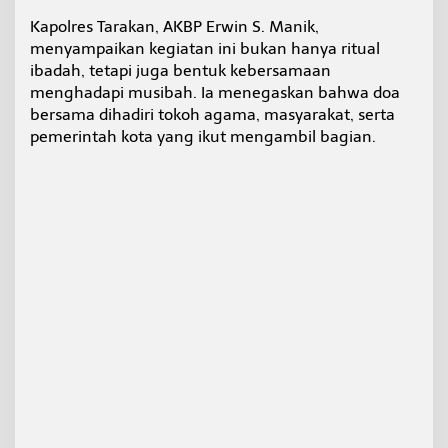
n
Kapolres Tarakan, AKBP Erwin S. Manik,
g
menyampaikan kegiatan ini bukan hanya ritual
k
a
ibadah, tetapi juga bentuk kebersamaan
t
menghadapi musibah. Ia menegaskan bahwa doa
k
bersama dihadiri tokoh agama, masyarakat, serta
a
pemerintah kota yang ikut mengambil bagian.
n
K
e
p
e
d
u
l
i
a
n
d
a
n
W
a
s
p