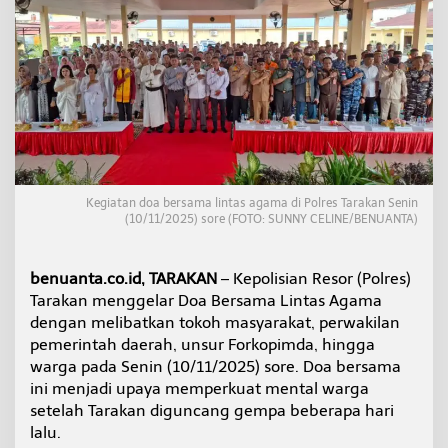
i
g
e
l
a
r
,
A
j
a
k
Kegiatan doa bersama lintas agama di Polres Tarakan Senin
W
(10/11/2025) sore (FOTO: SUNNY CELINE/BENUANTA)
a
r
g
benuanta.co.id, TARAKAN
– Kepolisian Resor (Polres)
a
T
Tarakan menggelar Doa Bersama Lintas Agama
a
dengan melibatkan tokoh masyarakat, perwakilan
r
pemerintah daerah, unsur Forkopimda, hingga
a
warga pada Senin (10/11/2025) sore. Doa bersama
k
ini menjadi upaya memperkuat mental warga
a
n
setelah Tarakan diguncang gempa beberapa hari
T
lalu.
i