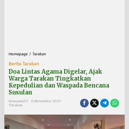
Homepage
/
Tarakan
D
o
Berita Tarakan
a
L
Doa Lintas Agama Digelar, Ajak
i
Warga Tarakan Tingkatkan
n
Kepedulian dan Waspada Bencana
t
a
Susulan
s
A
Benuanta07
11 November 2025
Tarakan
g
a
m
a
D