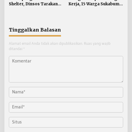
Shelter, Dinsos Tarakan
Kerja, 15 Warga Sukabumi
Fasilitasi Pemulangan 15
Telantar di Tarakan
Pekerja Asal Jawa Barat
Tinggalkan Balasan
Alamat email Anda tidak akan dipublikasikan.
Ruas yang wajib
ditandai
*