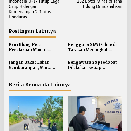
Indonesia U-17 Tutup Laga
232 Botol Miras di Tana
a
Grup H dengan
Tidung Dimusnahkan
v
Kemenangan 2-1 atas
i
Honduras
g
a
Postingan Lainnya
s
i
Rem Blong Picu
Pengguna SIM Online di
Kecelakaan Maut di
Tarakan Meningkat,
p
Gunung Selatan, Satu
Pembuatan Langsung
o
Pengendara Meregang
Paling Banyak
Jangan Bakar Lahan
Pengawasan Speedboat
s
Nyawa
Sembarangan, Minta
Dilakukan setiap
Lapor Layanan Darurat 112
Keberangkatan, Sertifikat
Acuan Laik Laut
Berita Benuanta Lainnya