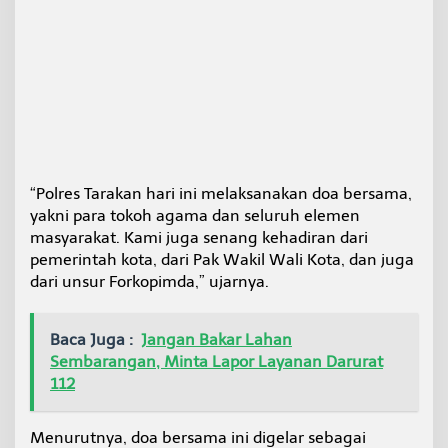
a
d
a
B
e
n
c
a
n
a
“Polres Tarakan hari ini melaksanakan doa bersama,
S
u
yakni para tokoh agama dan seluruh elemen
s
masyarakat. Kami juga senang kehadiran dari
u
pemerintah kota, dari Pak Wakil Wali Kota, dan juga
l
dari unsur Forkopimda,” ujarnya.
a
n
Baca Juga :
Jangan Bakar Lahan
Sembarangan, Minta Lapor Layanan Darurat
112
Menurutnya, doa bersama ini digelar sebagai