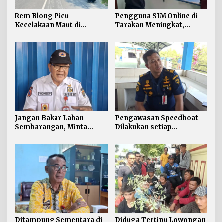
Rem Blong Picu
Pengguna SIM Online di
Kecelakaan Maut di
Tarakan Meningkat,
Gunung Selatan, Satu
Pembuatan Langsung
Pengendara Meregang
Paling Banyak
Nyawa
Jangan Bakar Lahan
Pengawasan Speedboat
Sembarangan, Minta
Dilakukan setiap
Lapor Layanan Darurat 112
Keberangkatan, Sertifikat
Acuan Laik Laut
Ditampung Sementara di
Diduga Tertipu Lowongan