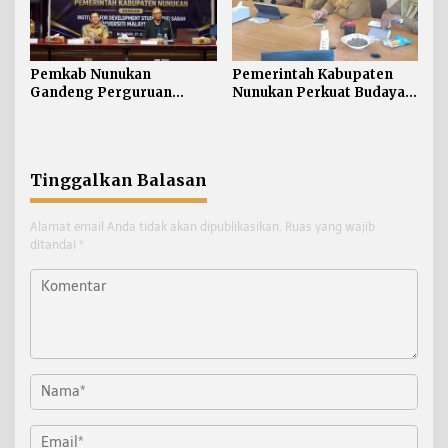
Pemkab Nunukan
Pemerintah Kabupaten
Gandeng Perguruan
Nunukan Perkuat Budaya
Tinggi Sabah untuk
Kerja pada Pelayanan
Dukung Pembangunan
Publik
Perbatasan
Tinggalkan Balasan
Alamat email Anda tidak akan dipublikasikan.
Ruas yang wajib
ditandai
*