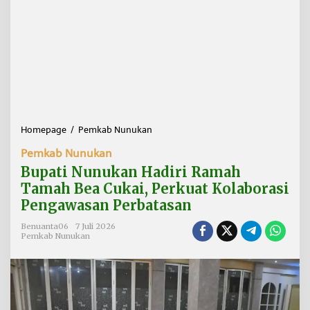
Homepage
/
Pemkab Nunukan
B
u
Pemkab Nunukan
p
a
Bupati Nunukan Hadiri Ramah
t
Tamah Bea Cukai, Perkuat Kolaborasi
i
Pengawasan Perbatasan
N
u
Benuanta06
7 Juli 2026
n
Pemkab Nunukan
u
k
a
n
H
a