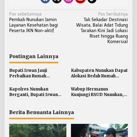
N
Pos sebelumnya
Pos berikutnya
Pemkab Nunukan Jamin
Tak Sekadar Destinasi
a
Layanan Kesehatan bagi
Wisata, Balai Adat Tidung
v
Peserta JKN Non-aktif
Tarakan Kini Jadi Lokasi
i
Riset hingga Ruang
Komersial
g
a
Postingan Lainnya
s
i
Bupati Irwan Janji
Kabupaten Nunukan Dapat
p
Perbaikan Rumah
Alokasi Bedah Rumah
o
Terdampak Banjir
Terbesar di Kaltara, Capai
s
Nunukan Tahun Ini
916 Unit
Kapolres Nunukan
Wabup Hermanus
Berganti, Bupati Irwan
Kunjungi RSUD Nunukan,
Sabri Harapkan Sinergi
Bahas Peningkatan
Jaga Stabilitas Wilayah
Pelayanan Kesehatan
Perbatasan
Berita Benuanta Lainnya