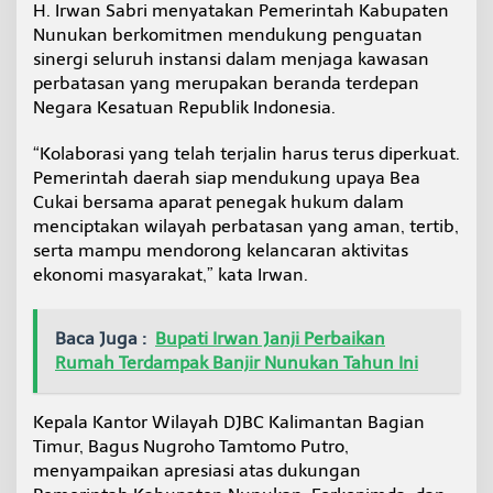
H. Irwan Sabri menyatakan Pemerintah Kabupaten
P
Nunukan berkomitmen mendukung penguatan
e
r
sinergi seluruh instansi dalam menjaga kawasan
b
perbatasan yang merupakan beranda terdepan
a
Negara Kesatuan Republik Indonesia.
t
a
“Kolaborasi yang telah terjalin harus terus diperkuat.
s
a
Pemerintah daerah siap mendukung upaya Bea
n
Cukai bersama aparat penegak hukum dalam
menciptakan wilayah perbatasan yang aman, tertib,
serta mampu mendorong kelancaran aktivitas
ekonomi masyarakat,” kata Irwan.
Baca Juga :
Bupati Irwan Janji Perbaikan
Rumah Terdampak Banjir Nunukan Tahun Ini
Kepala Kantor Wilayah DJBC Kalimantan Bagian
Timur, Bagus Nugroho Tamtomo Putro,
menyampaikan apresiasi atas dukungan