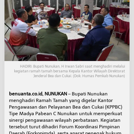
d
i
r
i
R
a
m
a
h
T
a
m
HADIRI: Bupati Nunukan, H Irwan Sabri saat menghadiri melalui
a
kegiatan ramah tamah bersama Kepala Kantor Wilayah Direktorat
h
Jenderal Bea dan Cukai. (Dok: Humas Pemkab Nunukan)
B
e
a
benuanta.co.id, NUNUKAN
– Bupati Nunukan
C
u
menghadiri Ramah Tamah yang digelar Kantor
k
Pengawasan dan Pelayanan Bea dan Cukai (KPPBC)
a
Tipe Madya Pabean C Nunukan untuk memperkuat
i
sinergi pengawasan wilayah perbatasan. Kegiatan
,
tersebut turut dihadiri Forum Koordinasi Pimpinan
P
e
Daerah (Forkopimda), serta aparat penegak hukum