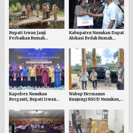
Bupati Irwan Janji
Kabupaten Nunukan Dapat
Perbaikan Rumah
Alokasi Bedah Rumah
Terdampak Banjir
Terbesar di Kaltara, Capai
Nunukan Tahun Ini
916 Unit
Kapolres Nunukan
Wabup Hermanus
Berganti, Bupati Irwan
Kunjungi RSUD Nunukan,
Sabri Harapkan Sinergi
Bahas Peningkatan
Jaga Stabilitas Wilayah
Pelayanan Kesehatan
Perbatasan