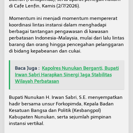
r
di Cafe Lenfin, Kamis (2/7/2026).
k
u
Momentum ini menjadi momentum mempererat
a
koordinasi lintas instansi dalam menghadapi
t
K
berbagai tantangan pengawasan di kawasan
o
perbatasan Indonesia-Malaysia, mulai dari lalu lintas
l
barang dan orang hingga pencegahan pelanggaran
a
di bidang kepabeanan dan cukai.
b
o
r
a
Baca Juga :
Kapolres Nunukan Berganti, Bupati
s
Irwan Sabri Harapkan Sinergi Jaga Stabilitas
i
Wilayah Perbatasan
P
e
n
Bupati Nunukan H. Irwan Sabri, S.E. menyempatkan
g
hadir bersama unsur Forkopimda, Kepala Badan
a
Kesatuan Bangsa dan Politik (Kesbangpol)
w
a
Kabupaten Nunukan, serta sejumlah pimpinan
s
instansi vertikal.
a
n