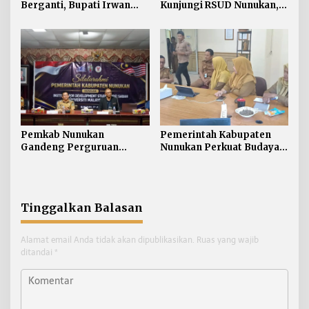
Berganti, Bupati Irwan
Kunjungi RSUD Nunukan,
Sabri Harapkan Sinergi
Bahas Peningkatan
Jaga Stabilitas Wilayah
Pelayanan Kesehatan
Perbatasan
Pemkab Nunukan
Pemerintah Kabupaten
Gandeng Perguruan
Nunukan Perkuat Budaya
Tinggi Sabah untuk
Kerja pada Pelayanan
Dukung Pembangunan
Publik
Perbatasan
Tinggalkan Balasan
Alamat email Anda tidak akan dipublikasikan.
Ruas yang wajib
ditandai
*