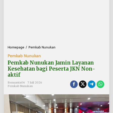
Homepage
/
Pemkab Nunukan
P
e
Pemkab Nunukan
m
k
Pemkab Nunukan Jamin Layanan
a
Kesehatan bagi Peserta JKN Non-
b
aktif
N
u
Benuanta06
7 Juli 2026
n
Pemkab Nunukan
u
k
a
n
J
a