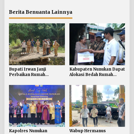
Sabri Harapkan Sinergi
Bahas Peningkatan
Jaga Stabilitas Wilayah
Pelayanan Kesehatan
Perbatasan
Berita Benuanta Lainnya
Bupati Irwan Janji
Kabupaten Nunukan Dapat
Perbaikan Rumah
Alokasi Bedah Rumah
Terdampak Banjir
Terbesar di Kaltara, Capai
Nunukan Tahun Ini
916 Unit
Kapolres Nunukan
Wabup Hermanus