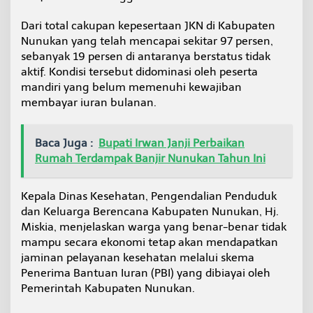
s
e
Dari total cakupan kepesertaan JKN di Kabupaten
r
Nunukan yang telah mencapai sekitar 97 persen,
t
sebanyak 19 persen di antaranya berstatus tidak
a
aktif. Kondisi tersebut didominasi oleh peserta
J
K
mandiri yang belum memenuhi kewajiban
N
membayar iuran bulanan.
N
o
n
Baca Juga :
Bupati Irwan Janji Perbaikan
-
Rumah Terdampak Banjir Nunukan Tahun Ini
a
k
t
Kepala Dinas Kesehatan, Pengendalian Penduduk
i
f
dan Keluarga Berencana Kabupaten Nunukan, Hj.
Miskia, menjelaskan warga yang benar-benar tidak
mampu secara ekonomi tetap akan mendapatkan
jaminan pelayanan kesehatan melalui skema
Penerima Bantuan Iuran (PBI) yang dibiayai oleh
Pemerintah Kabupaten Nunukan.