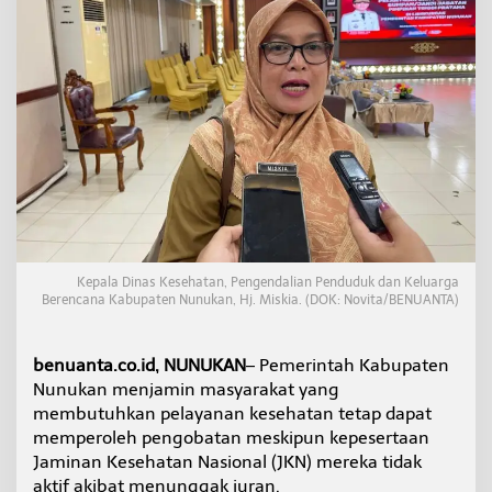
m
i
n
L
a
y
a
n
a
n
K
e
s
e
Kepala Dinas Kesehatan, Pengendalian Penduduk dan Keluarga
h
Berencana Kabupaten Nunukan, Hj. Miskia. (DOK: Novita/BENUANTA)
a
t
a
benuanta.co.id, NUNUKAN
– Pemerintah Kabupaten
n
b
Nunukan menjamin masyarakat yang
a
membutuhkan pelayanan kesehatan tetap dapat
g
memperoleh pengobatan meskipun kepesertaan
i
Jaminan Kesehatan Nasional (JKN) mereka tidak
P
aktif akibat menunggak iuran.
e