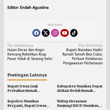
Editor: Endah Agustina
Ikuti Kami
N
Pos sebelumnya
Pos berikutnya
Hujan Deras dan Angin
Bupati Nunukan Hadiri
a
Kencang Robohkan Atap
Ramah Tamah Bea Cukai,
v
Pasar Induk di Tanjung Selor
Perkuat Kolaborasi
i
Pengawasan Perbatasan
g
a
Postingan Lainnya
s
i
Bupati Irwan Janji
Kabupaten Nunukan Dapat
Perbaikan Rumah
Alokasi Bedah Rumah
p
Terdampak Banjir
Terbesar di Kaltara, Capai
o
Nunukan Tahun Ini
916 Unit
Kapolres Nunukan
Wabup Hermanus
s
Berganti, Bupati Irwan
Kunjungi RSUD Nunukan,