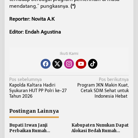
mendatang,” pungkasnya.
(*)
Reporter: Novita A.K
Editor: Endah Agustina
Ikuti Kami
N
Pos sebelumnya
Pos berikutnya
Kapolda Kaltara Hadiri
Program JKN Makin Kuat,
a
Syukuran HUT PP Polri ke-27
Cetak SDM Sehat untuk
v
Tahun 2026
Indonesia Hebat
i
g
Postingan Lainnya
a
s
Bupati Irwan Janji
Kabupaten Nunukan Dapat
i
Perbaikan Rumah
Alokasi Bedah Rumah
Terdampak Banjir
Terbesar di Kaltara, Capai