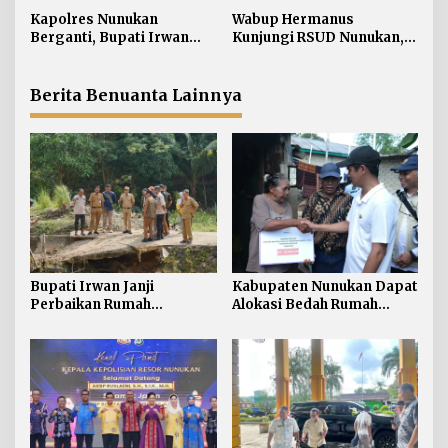
p
Nunukan Tahun Ini
916 Unit
Kapolres Nunukan
Wabup Hermanus
o
Berganti, Bupati Irwan
Kunjungi RSUD Nunukan,
s
Sabri Harapkan Sinergi
Bahas Peningkatan
Jaga Stabilitas Wilayah
Pelayanan Kesehatan
Perbatasan
Berita Benuanta Lainnya
Bupati Irwan Janji
Kabupaten Nunukan Dapat
Perbaikan Rumah
Alokasi Bedah Rumah
Terdampak Banjir
Terbesar di Kaltara, Capai
Nunukan Tahun Ini
916 Unit