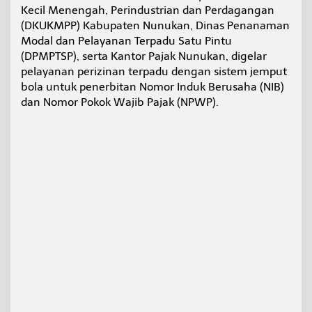
P
Kecil Menengah, Perindustrian dan Perdagangan
l
(DKUKMPP) Kabupaten Nunukan, Dinas Penanaman
e
Modal dan Pelayanan Terpadu Satu Pintu
w
(DPMPTSP), serta Kantor Pajak Nunukan, digelar
a
pelayanan perizinan terpadu dengan sistem jemput
t
L
bola untuk penerbitan Nomor Induk Berusaha (NIB)
a
dan Nomor Pokok Wajib Pajak (NPWP).
y
a
n
a
n
J
e
m
p
u
t
B
o
l
a