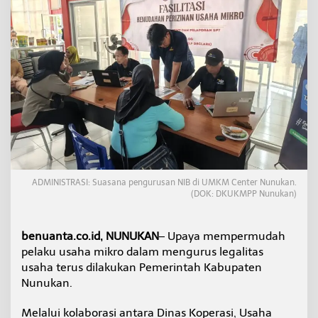
r
m
u
d
a
h
P
e
n
g
u
r
u
s
ADMINISTRASI: Suasana pengurusan NIB di UMKM Center Nunukan.
a
(DOK: DKUKMPP Nunukan)
n
N
I
benuanta.co.id, NUNUKAN
– Upaya mempermudah
B
d
pelaku usaha mikro dalam mengurus legalitas
a
usaha terus dilakukan Pemerintah Kabupaten
n
Nunukan.
N
P
Melalui kolaborasi antara Dinas Koperasi, Usaha
W