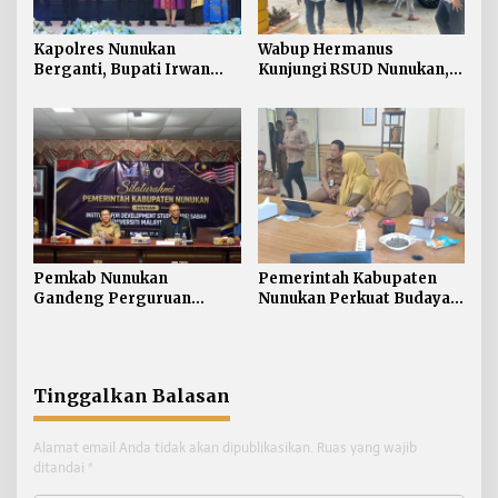
Kapolres Nunukan
Wabup Hermanus
Berganti, Bupati Irwan
Kunjungi RSUD Nunukan,
Sabri Harapkan Sinergi
Bahas Peningkatan
Jaga Stabilitas Wilayah
Pelayanan Kesehatan
Perbatasan
Pemkab Nunukan
Pemerintah Kabupaten
Gandeng Perguruan
Nunukan Perkuat Budaya
Tinggi Sabah untuk
Kerja pada Pelayanan
Dukung Pembangunan
Publik
Perbatasan
Tinggalkan Balasan
Alamat email Anda tidak akan dipublikasikan.
Ruas yang wajib
ditandai
*