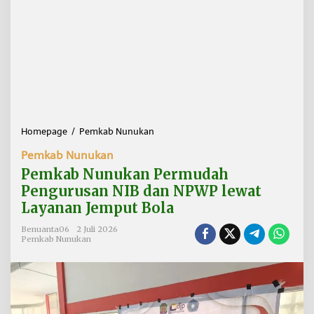
Homepage
/
Pemkab Nunukan
P
e
Pemkab Nunukan
m
k
Pemkab Nunukan Permudah
a
Pengurusan NIB dan NPWP lewat
b
Layanan Jemput Bola
N
u
Benuanta06
2 Juli 2026
n
Pemkab Nunukan
u
k
a
n
P
e