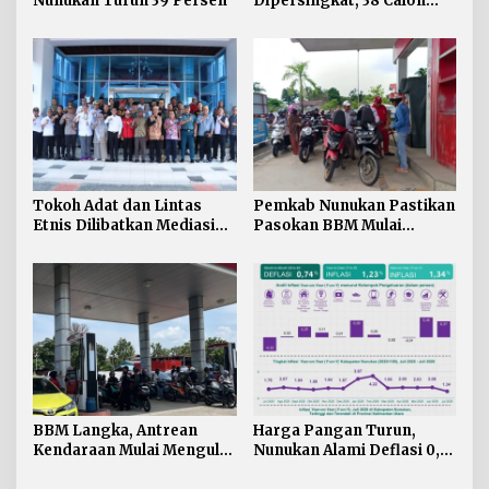
Nunukan Turun 39 Persen
Dipersingkat, 38 Calon
Paskibraka Nunukan
Digembleng Tampil
Maksimal
Tokoh Adat dan Lintas
Pemkab Nunukan Pastikan
Etnis Dilibatkan Mediasi
Pasokan BBM Mulai
Persoalan SARA di
Normal, 300 Ton Telah
Nunukan
Didistribusikan
BBM Langka, Antrean
Harga Pangan Turun,
Kendaraan Mulai Mengular
Nunukan Alami Deflasi 0,74
di Sejumlah APMS
Persen di Juli 2026