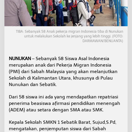
i
K
e
t
a
n
TIBA: Sebanyak 58 Anak pekerja migran Indonesia tiba di Nunukan
a
untuk melakukan Sekolah ke jenjang yang lebih tinggi. (FOTO:
h
DARMAWAN/BENUANTA)
A
i
r
NUNUKAN
– Sebanyak 58 Siswa Asal Indonesia
U
merupakan anak dari Pekerja Migran Indonesia
n
(PMI) dari Sabah Malaysia yang akan melanjutkan
t
u
Sekolah di Kalimantan Utara, khusunya di Pulau
k
Nunukan dan Sebatik.
M
e
Dari 58 siswa ini ada yang mendapatkan repatriasi
l
penerima beasiswa afirmasi pendidikan menengah
a
n
(ADEM) atau setara dengan SMA atau SMK.
j
u
Kepala Sekolah SMKN 1 Sebatik Barat, Sujud,S.Pd,
t
mengatakan, penjemputan siswa dari Sabah
k