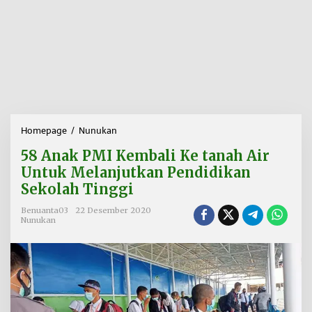
Homepage
/
Nunukan
5
8
58 Anak PMI Kembali Ke tanah Air
A
n
Untuk Melanjutkan Pendidikan
a
Sekolah Tinggi
k
P
Benuanta03
22 Desember 2020
M
Nunukan
I
K
e
m
b
a
l