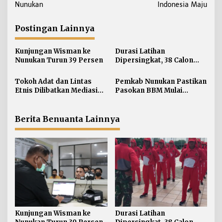
v
Nunukan
Indonesia Maju
i
g
Postingan Lainnya
a
s
Kunjungan Wisman ke
Durasi Latihan
i
Nunukan Turun 39 Persen
Dipersingkat, 38 Calon
Paskibraka Nunukan
p
Digembleng Tampil
Tokoh Adat dan Lintas
Pemkab Nunukan Pastikan
o
Maksimal
Etnis Dilibatkan Mediasi
Pasokan BBM Mulai
s
Persoalan SARA di
Normal, 300 Ton Telah
Nunukan
Didistribusikan
Berita Benuanta Lainnya
Kunjungan Wisman ke
Durasi Latihan