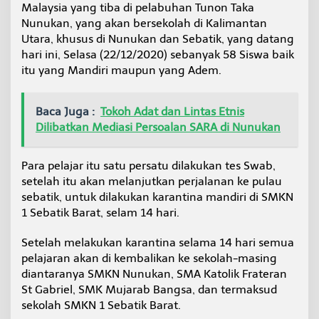
Malaysia yang tiba di pelabuhan Tunon Taka
a
n
Nunukan, yang akan bersekolah di Kalimantan
P
Utara, khusus di Nunukan dan Sebatik, yang datang
e
hari ini, Selasa (22/12/2020) sebanyak 58 Siswa baik
n
itu yang Mandiri maupun yang Adem.
d
i
d
Baca Juga :
Tokoh Adat dan Lintas Etnis
i
k
Dilibatkan Mediasi Persoalan SARA di Nunukan
a
n
S
Para pelajar itu satu persatu dilakukan tes Swab,
e
setelah itu akan melanjutkan perjalanan ke pulau
k
sebatik, untuk dilakukan karantina mandiri di SMKN
o
1 Sebatik Barat, selam 14 hari.
l
a
h
Setelah melakukan karantina selama 14 hari semua
T
pelajaran akan di kembalikan ke sekolah-masing
i
diantaranya SMKN Nunukan, SMA Katolik Frateran
n
St Gabriel, SMK Mujarab Bangsa, dan termaksud
g
g
sekolah SMKN 1 Sebatik Barat.
i