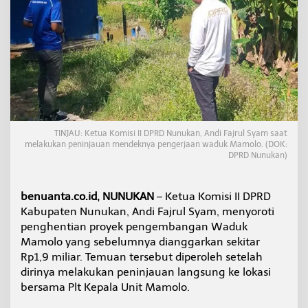
u
k
a
n
S
o
r
o
t
i
M
TINJAU: Ketua Komisi II DPRD Nunukan, Andi Fajrul Syam saat
a
melakukan peninjauan mendeknya pengerjaan waduk Mamolo. (DOK:
n
DPRD Nunukan)
d
e
k
benuanta.co.id, NUNUKAN
– Ketua Komisi II DPRD
n
Kabupaten Nunukan, Andi Fajrul Syam, menyoroti
y
penghentian proyek pengembangan Waduk
a
Mamolo yang sebelumnya dianggarkan sekitar
P
r
Rp1,9 miliar. Temuan tersebut diperoleh setelah
o
dirinya melakukan peninjauan langsung ke lokasi
y
bersama Plt Kepala Unit Mamolo.
e
k