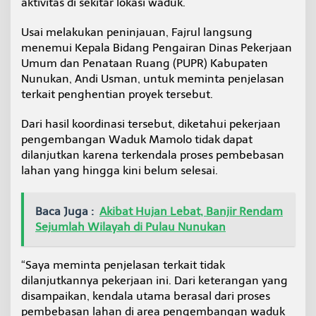
aktivitas di sekitar lokasi waduk.
l
i
Usai melakukan peninjauan, Fajrul langsung
a
menemui Kepala Bidang Pengairan Dinas Pekerjaan
r
Umum dan Penataan Ruang (PUPR) Kabupaten
Nunukan, Andi Usman, untuk meminta penjelasan
terkait penghentian proyek tersebut.
Dari hasil koordinasi tersebut, diketahui pekerjaan
pengembangan Waduk Mamolo tidak dapat
dilanjutkan karena terkendala proses pembebasan
lahan yang hingga kini belum selesai.
Baca Juga :
Akibat Hujan Lebat, Banjir Rendam
Sejumlah Wilayah di Pulau Nunukan
“Saya meminta penjelasan terkait tidak
dilanjutkannya pekerjaan ini. Dari keterangan yang
disampaikan, kendala utama berasal dari proses
pembebasan lahan di area pengembangan waduk