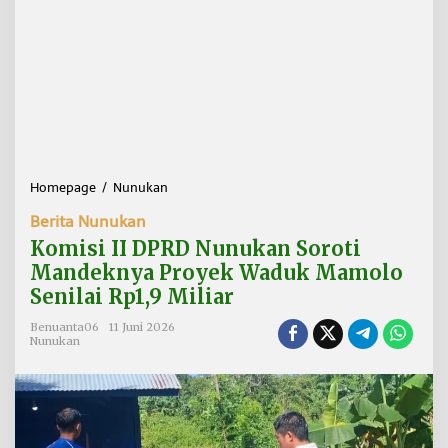
Homepage
/
Nunukan
K
o
Berita Nunukan
m
i
Komisi II DPRD Nunukan Soroti
s
Mandeknya Proyek Waduk Mamolo
i
Senilai Rp1,9 Miliar
I
I
Benuanta06
11 Juni 2026
D
Nunukan
P
R
D
N
u
n