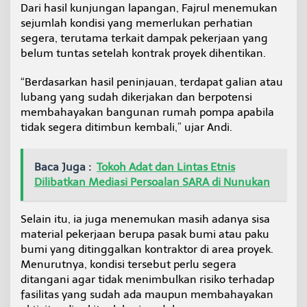
Dari hasil kunjungan lapangan, Fajrul menemukan
W
a
sejumlah kondisi yang memerlukan perhatian
d
segera, terutama terkait dampak pekerjaan yang
u
belum tuntas setelah kontrak proyek dihentikan.
k
M
“Berdasarkan hasil peninjauan, terdapat galian atau
a
m
lubang yang sudah dikerjakan dan berpotensi
o
membahayakan bangunan rumah pompa apabila
l
tidak segera ditimbun kembali,” ujar Andi.
o
S
e
Baca Juga :
Tokoh Adat dan Lintas Etnis
n
i
Dilibatkan Mediasi Persoalan SARA di Nunukan
l
a
i
Selain itu, ia juga menemukan masih adanya sisa
R
material pekerjaan berupa pasak bumi atau paku
p
bumi yang ditinggalkan kontraktor di area proyek.
1
Menurutnya, kondisi tersebut perlu segera
,
ditangani agar tidak menimbulkan risiko terhadap
9
M
fasilitas yang sudah ada maupun membahayakan
i