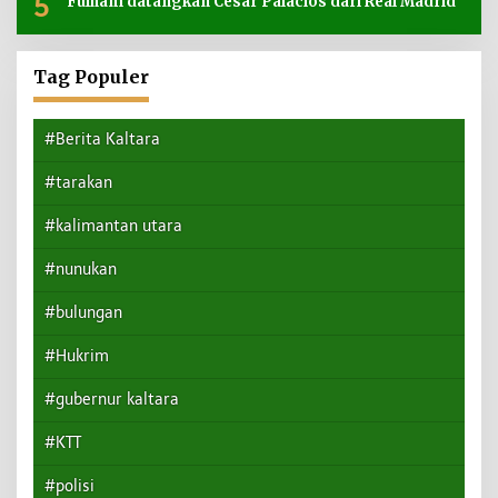
5
Fulham datangkan Cesar Palacios dari Real Madrid
Tag Populer
#Berita Kaltara
#tarakan
#kalimantan utara
#nunukan
#bulungan
#Hukrim
#gubernur kaltara
#KTT
#polisi