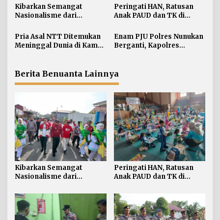
i
Kibarkan Semangat
Peringati HAN, Ratusan
p
Nasionalisme dari
Anak PAUD dan TK di
o
Perbatasan, Bendera
Nunukan Adu Kreativitas
s
Merah Putih 81 Meter
Lomba Menggambar dan
Pria Asal NTT Ditemukan
Enam PJU Polres Nunukan
Dibentangkan di Sebatik
Mewarnai
Meninggal Dunia di Kamar
Berganti, Kapolres
Kos Sebatik Barat
Tekankan Displin
Personel
Berita Benuanta Lainnya
Kibarkan Semangat
Peringati HAN, Ratusan
Nasionalisme dari
Anak PAUD dan TK di
Perbatasan, Bendera
Nunukan Adu Kreativitas
Merah Putih 81 Meter
Lomba Menggambar dan
Dibentangkan di Sebatik
Mewarnai