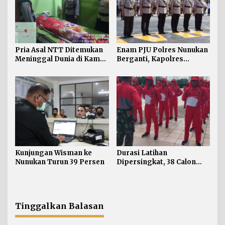
Pria Asal NTT Ditemukan
Enam PJU Polres Nunukan
Meninggal Dunia di Kamar
Berganti, Kapolres
Kos Sebatik Barat
Tekankan Displin
Personel
Kunjungan Wisman ke
Durasi Latihan
Nunukan Turun 39 Persen
Dipersingkat, 38 Calon
Paskibraka Nunukan
Digembleng Tampil
Maksimal
Tinggalkan Balasan