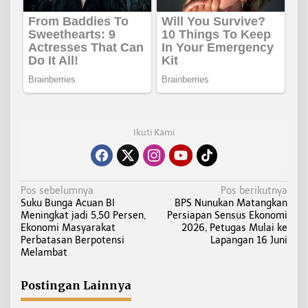
Ikuti Kami
N
Pos sebelumnya
Pos berikutnya
Suku Bunga Acuan BI
BPS Nunukan Matangkan
a
Meningkat jadi 5,50 Persen,
Persiapan Sensus Ekonomi
v
Ekonomi Masyarakat
2026, Petugas Mulai ke
i
Perbatasan Berpotensi
Lapangan 16 Juni
Melambat
g
a
Postingan Lainnya
s