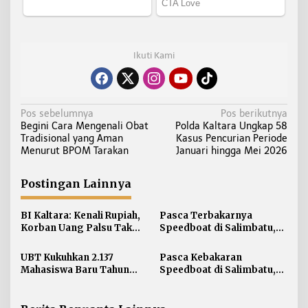
Ikuti Kami
N
Pos sebelumnya
Pos berikutnya
Begini Cara Mengenali Obat
Polda Kaltara Ungkap 58
a
Tradisional yang Aman
Kasus Pencurian Periode
v
Menurut BPOM Tarakan
Januari hingga Mei 2026
i
g
Postingan Lainnya
a
s
BI Kaltara: Kenali Rupiah,
Pasca Terbakarnya
i
Korban Uang Palsu Tak
Speedboat di Salimbatu,
Bisa Dapat Penggantian
KSOP Tarakan Perketat
p
Pengawasan dan Edukasi
UBT Kukuhkan 2.137
Pasca Kebakaran
o
Awak Kapal
Mahasiswa Baru Tahun
Speedboat di Salimbatu,
s
Akademik 2026/2027
Basarnas Soroti
Pentingnya Standar
Keselamatan