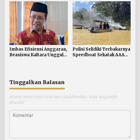
Pentingnya Standar
Keselamatan
Imbas Efisiensi Anggaran,
Polisi Selidiki Terbakarnya
Beasiswa Kaltara Unggul
Speedboat Sekatak AAA
2026 Alami Perubahan
Kaltara, Sumber Api
Skema
Diduga dari Genset
Tinggalkan Balasan
Alamat email Anda tidak akan dipublikasikan.
Ruas yang wajib
ditandai
*