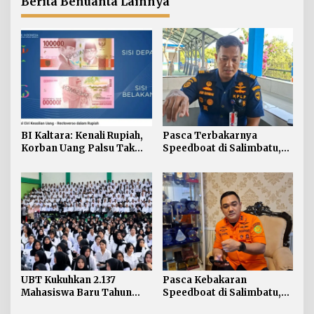
Berita Benuanta Lainnya
BI Kaltara: Kenali Rupiah,
Pasca Terbakarnya
Korban Uang Palsu Tak
Speedboat di Salimbatu,
Bisa Dapat Penggantian
KSOP Tarakan Perketat
Pengawasan dan Edukasi
Awak Kapal
UBT Kukuhkan 2.137
Pasca Kebakaran
Mahasiswa Baru Tahun
Speedboat di Salimbatu,
Akademik 2026/2027
Basarnas Soroti