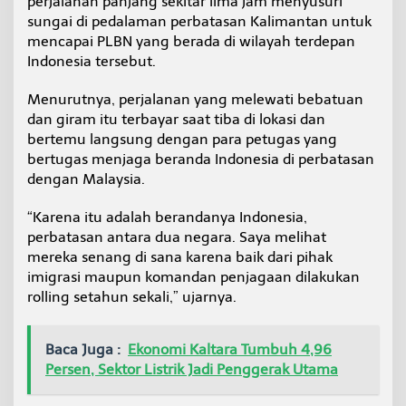
perjalanan panjang sekitar lima jam menyusuri
h
sungai di pedalaman perbatasan Kalimantan untuk
a
mencapai PLBN yang berada di wilayah terdepan
n
N
Indonesia tersebut.
a
k
Menurutnya, perjalanan yang melewati bebatuan
e
dan giram itu terbayar saat tiba di lokasi dan
s
bertemu langsung dengan para petugas yang
d
i
bertugas menjaga beranda Indonesia di perbatasan
W
dengan Malaysia.
i
l
“Karena itu adalah berandanya Indonesia,
a
perbatasan antara dua negara. Saya melihat
y
a
mereka senang di sana karena baik dari pihak
h
imigrasi maupun komandan penjagaan dilakukan
P
rolling setahun sekali,” ujarnya.
e
r
b
Baca Juga :
Ekonomi Kaltara Tumbuh 4,96
a
Persen, Sektor Listrik Jadi Penggerak Utama
t
a
s