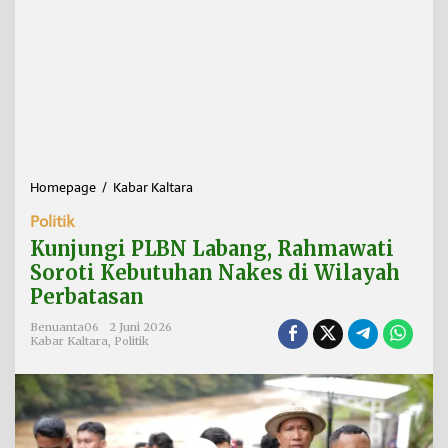
Homepage
/
Kabar Kaltara
K
u
Politik
n
j
Kunjungi PLBN Labang, Rahmawati
u
Soroti Kebutuhan Nakes di Wilayah
n
Perbatasan
g
i
Benuanta06
2 Juni 2026
P
Kabar Kaltara
,
Politik
L
B
N
L
a
b