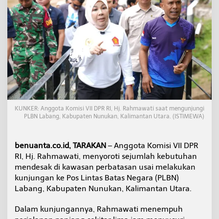
a
n
g
,
R
a
h
m
a
w
a
t
KUNKER: Anggota Komisi VII DPR RI, Hj. Rahmawati saat mengunjungi
i
PLBN Labang, Kabupaten Nunukan, Kalimantan Utara. (ISTIMEWA)
S
o
r
benuanta.co.id, TARAKAN
– Anggota Komisi VII DPR
o
t
RI, Hj. Rahmawati, menyoroti sejumlah kebutuhan
i
mendesak di kawasan perbatasan usai melakukan
K
kunjungan ke Pos Lintas Batas Negara (PLBN)
e
Labang, Kabupaten Nunukan, Kalimantan Utara.
b
u
t
Dalam kunjungannya, Rahmawati menempuh
u