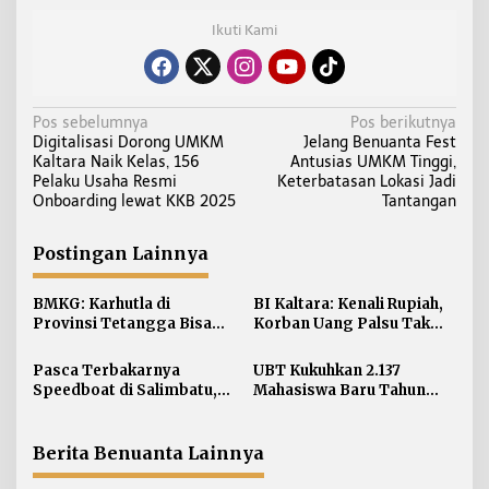
Ikuti Kami
N
Pos sebelumnya
Pos berikutnya
Digitalisasi Dorong UMKM
Jelang Benuanta Fest
a
Kaltara Naik Kelas, 156
Antusias UMKM Tinggi,
v
Pelaku Usaha Resmi
Keterbatasan Lokasi Jadi
i
Onboarding lewat KKB 2025
Tantangan
g
a
Postingan Lainnya
s
i
BMKG: Karhutla di
BI Kaltara: Kenali Rupiah,
Provinsi Tetangga Bisa
Korban Uang Palsu Tak
p
Ganggu Kualitas Udara
Bisa Dapat Penggantian
o
Kaltara
Pasca Terbakarnya
UBT Kukuhkan 2.137
s
Speedboat di Salimbatu,
Mahasiswa Baru Tahun
KSOP Tarakan Perketat
Akademik 2026/2027
Pengawasan dan Edukasi
Awak Kapal
Berita Benuanta Lainnya