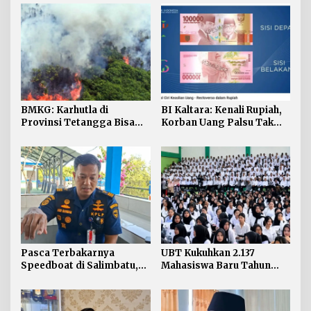
BMKG: Karhutla di
BI Kaltara: Kenali Rupiah,
Provinsi Tetangga Bisa
Korban Uang Palsu Tak
Ganggu Kualitas Udara
Bisa Dapat Penggantian
Kaltara
Pasca Terbakarnya
UBT Kukuhkan 2.137
Speedboat di Salimbatu,
Mahasiswa Baru Tahun
KSOP Tarakan Perketat
Akademik 2026/2027
Pengawasan dan Edukasi
Awak Kapal