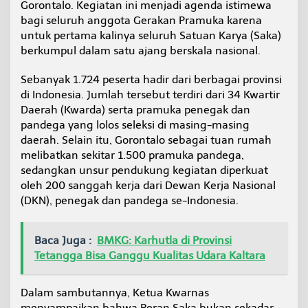
Gorontalo. Kegiatan ini menjadi agenda istimewa
a
bagi seluruh anggota Gerakan Pramuka karena
l
o
untuk pertama kalinya seluruh Satuan Karya (Saka)
,
berkumpul dalam satu ajang berskala nasional.
1
.
Sebanyak 1.724 peserta hadir dari berbagai provinsi
7
di Indonesia. Jumlah tersebut terdiri dari 34 Kwartir
2
4
Daerah (Kwarda) serta pramuka penegak dan
P
pandega yang lolos seleksi di masing-masing
e
daerah. Selain itu, Gorontalo sebagai tuan rumah
s
melibatkan sekitar 1.500 pramuka pandega,
e
r
sedangkan unsur pendukung kegiatan diperkuat
t
oleh 200 sanggah kerja dari Dewan Kerja Nasional
a
(DKN), penegak dan pandega se-Indonesia.
I
k
u
Baca Juga :
BMKG: Karhutla di Provinsi
t
Tetangga Bisa Ganggu Kualitas Udara Kaltara
i
P
e
Dalam sambutannya, Ketua Kwarnas
m
b
menyampaikan bahwa Peran Saka bukan sekadar