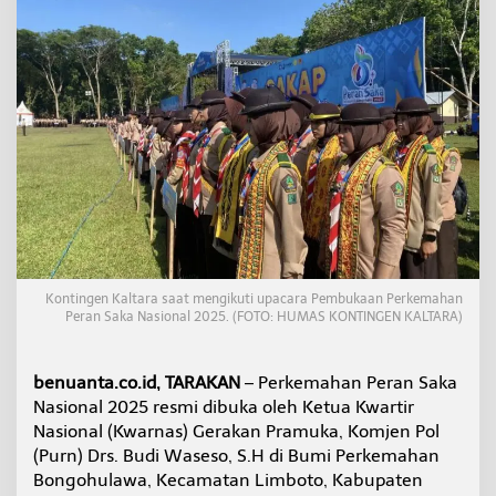
n
S
a
k
a
N
a
s
i
o
n
a
l
2
0
Kontingen Kaltara saat mengikuti upacara Pembukaan Perkemahan
2
Peran Saka Nasional 2025. (FOTO: HUMAS KONTINGEN KALTARA)
5
d
i
benuanta.co.id, TARAKAN
– Perkemahan Peran Saka
G
Nasional 2025 resmi dibuka oleh Ketua Kwartir
o
r
Nasional (Kwarnas) Gerakan Pramuka, Komjen Pol
o
(Purn) Drs. Budi Waseso, S.H di Bumi Perkemahan
n
Bongohulawa, Kecamatan Limboto, Kabupaten
t