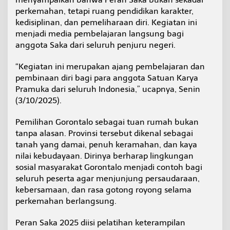
i
perkemahan, tetapi ruang pendidikan karakter,
n
kedisiplinan, dan pemeliharaan diri. Kegiatan ini
a
menjadi media pembelajaran langsung bagi
a
n
anggota Saka dari seluruh penjuru negeri.
K
e
“Kegiatan ini merupakan ajang pembelajaran dan
t
pembinaan diri bagi para anggota Satuan Karya
e
Pramuka dari seluruh Indonesia,” ucapnya, Senin
r
a
(3/10/2025).
m
p
Pemilihan Gorontalo sebagai tuan rumah bukan
i
tanpa alasan. Provinsi tersebut dikenal sebagai
l
tanah yang damai, penuh keramahan, dan kaya
a
n
nilai kebudayaan. Dirinya berharap lingkungan
B
sosial masyarakat Gorontalo menjadi contoh bagi
e
seluruh peserta agar menjunjung persaudaraan,
r
kebersamaan, dan rasa gotong royong selama
b
perkemahan berlangsung.
a
s
i
Peran Saka 2025 diisi pelatihan keterampilan
s