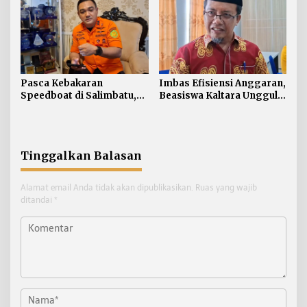
Pasca Kebakaran
Imbas Efisiensi Anggaran,
Speedboat di Salimbatu,
Beasiswa Kaltara Unggul
Basarnas Soroti
2026 Alami Perubahan
Pentingnya Standar
Skema
Keselamatan
Tinggalkan Balasan
Alamat email Anda tidak akan dipublikasikan.
Ruas yang wajib
ditandai
*