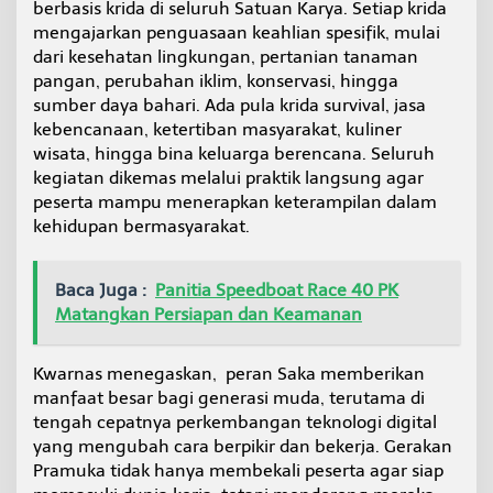
berbasis krida di seluruh Satuan Karya. Setiap krida
K
mengajarkan penguasaan keahlian spesifik, mulai
r
dari kesehatan lingkungan, pertanian tanaman
i
d
pangan, perubahan iklim, konservasi, hingga
a
sumber daya bahari. Ada pula krida survival, jasa
kebencanaan, ketertiban masyarakat, kuliner
wisata, hingga bina keluarga berencana. Seluruh
kegiatan dikemas melalui praktik langsung agar
peserta mampu menerapkan keterampilan dalam
kehidupan bermasyarakat.
Baca Juga :
Panitia Speedboat Race 40 PK
Matangkan Persiapan dan Keamanan
Kwarnas menegaskan, peran Saka memberikan
manfaat besar bagi generasi muda, terutama di
tengah cepatnya perkembangan teknologi digital
yang mengubah cara berpikir dan bekerja. Gerakan
Pramuka tidak hanya membekali peserta agar siap