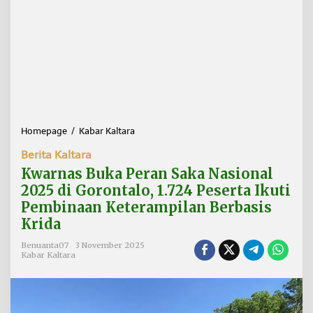
Homepage
/
Kabar Kaltara
K
w
Berita Kaltara
a
r
Kwarnas Buka Peran Saka Nasional
n
2025 di Gorontalo, 1.724 Peserta Ikuti
a
Pembinaan Keterampilan Berbasis
s
B
Krida
u
k
Benuanta07
3 November 2025
Kabar Kaltara
a
P
e
r
a