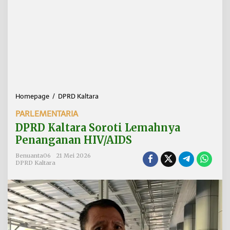
Homepage
/
DPRD Kaltara
D
P
PARLEMENTARIA
R
D
DPRD Kaltara Soroti Lemahnya
K
Penanganan HIV/AIDS
a
l
Benuanta06
21 Mei 2026
t
DPRD Kaltara
a
r
a
S
o
r
o