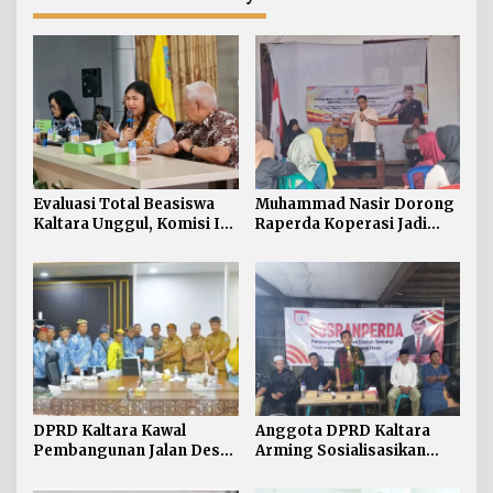
Evaluasi Total Beasiswa
Muhammad Nasir Dorong
Kaltara Unggul, Komisi IV
Raperda Koperasi Jadi
DPRD Kaltara Usul Jalur
Payung Hukum Penguatan
Umum Dibuka untuk
UMKM di Kaltara
Semua Kampus
DPRD Kaltara Kawal
Anggota DPRD Kaltara
Pembangunan Jalan Desa
Arming Sosialisasikan
Atap untuk Buka Akses
Ranperda di Nunukan
Wilayah Perbatasan
Tengah