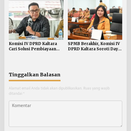
Komisi IV DPRD Kaltara
SPMB Berakhir, Komisi IV
Cari Solusi Pembiayaan
DPRD Kaltara Soroti Daya
JKN Demi Jaga Target UHC
Tampung Sekolah
Tinggalkan Balasan
Alamat email Anda tidak akan dipublikasikan.
Ruas yang wajib
ditandai
*