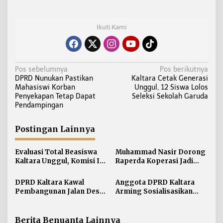
Ikuti Kami
N
Pos sebelumnya
Pos berikutnya
DPRD Nunukan Pastikan
Kaltara Cetak Generasi
a
Mahasiswi Korban
Unggul, 12 Siswa Lolos
v
Penyekapan Tetap Dapat
Seleksi Sekolah Garuda
i
Pendampingan
g
a
Postingan Lainnya
s
i
Evaluasi Total Beasiswa
Muhammad Nasir Dorong
Kaltara Unggul, Komisi IV
Raperda Koperasi Jadi
p
DPRD Kaltara Usul Jalur
Payung Hukum Penguatan
o
Umum Dibuka untuk
UMKM di Kaltara
DPRD Kaltara Kawal
Anggota DPRD Kaltara
s
Semua Kampus
Pembangunan Jalan Desa
Arming Sosialisasikan
Atap untuk Buka Akses
Ranperda di Nunukan
Wilayah Perbatasan
Tengah
Berita Benuanta Lainnya