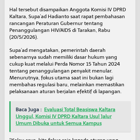
I
Hal tersebut disampaikan Anggota Komisi IV DPRD
D
S
Kaltara, Supa’ad Hadianto saat rapat pembahasan
rancangan Peraturan Gubernur tentang
Penanggulangan HIV/AIDS di Tarakan, Rabu
(20/5/2026).
Supa’ad mengatakan, pemerintah daerah
sebenarnya sudah memiliki dasar hukum yang
cukup kuat melalui Perda Nomor 15 Tahun 2024
tentang penanggulangan penyakit menular.
Menurutnya, fokus utama saat ini bukan lagi
membahas regulasi baru, melainkan memastikan
pelaksanaan aturan berjalan efektif di lapangan.
Baca Juga :
Evaluasi Total Beasiswa Kaltara
Unggul, Komisi IV DPRD Kaltara Usul Jalur
Umum Dibuka untuk Semua Kampus