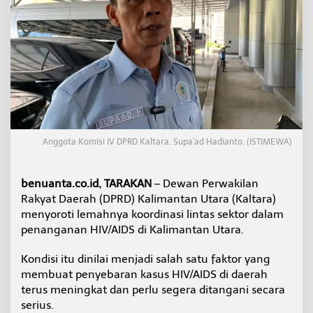
t
i
L
e
m
a
h
n
y
a
P
Anggota Komisi IV DPRD Kaltara, Supa’ad Hadianto. (ISTIMEWA)
e
n
a
benuanta.co.id, TARAKAN
– Dewan Perwakilan
n
g
Rakyat Daerah (DPRD) Kalimantan Utara (Kaltara)
a
menyoroti lemahnya koordinasi lintas sektor dalam
n
penanganan HIV/AIDS di Kalimantan Utara.
a
n
Kondisi itu dinilai menjadi salah satu faktor yang
H
I
membuat penyebaran kasus HIV/AIDS di daerah
V
terus meningkat dan perlu segera ditangani secara
/
serius.
A