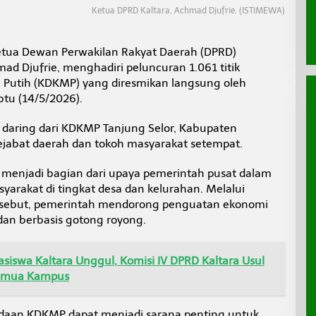
Ketua DPRD Kaltara, Achmad Djufrie. (ISTIMEWA)
tua Dewan Perwakilan Rakyat Daerah (DPRD)
ad Djufrie, menghadiri peluncuran 1.061 titik
 Putih (KDKMP) yang diresmikan langsung oleh
btu (14/5/2026).
ra daring dari KDKMP Tanjung Selor, Kabupaten
jabat daerah dan tokoh masyarakat setempat.
menjadi bagian dari upaya pemerintah pusat dalam
rakat di tingkat desa dan kelurahan. Melalui
ersebut, pemerintah mendorong penguatan ekonomi
 dan berbasis gotong royong.
easiswa Kaltara Unggul, Komisi IV DPRD Kaltara Usul
Semua Kampus
adaan KDKMP dapat menjadi sarana penting untuk