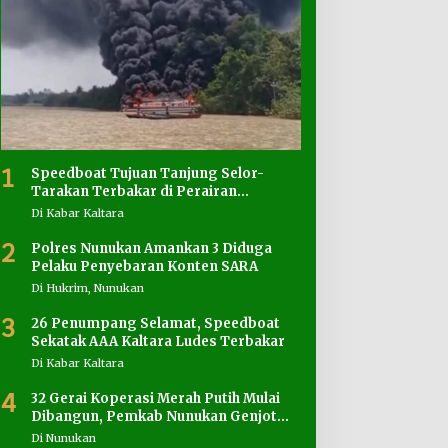
1
Speedboat Tujuan Tanjung Selor-
Tarakan Terbakar di Perairan
Salimbatu
Di Kabar Kaltara
2
Polres Nunukan Amankan 3 Diduga
Pelaku Penyebaran Konten SARA
Di Hukrim, Nunukan
3
26 Penumpang Selamat, Speedboat
Sekatak AAA Kaltara Ludes Terbakar
Di Kabar Kaltara
4
32 Gerai Koperasi Merah Putih Mulai
Dibangun, Pemkab Nunukan Genjot
Penyediaan Lahan
Di Nunukan