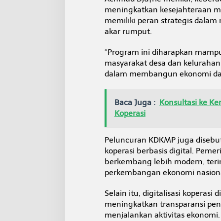
e
meningkatkan kesejahteraan ma
r
memiliki peran strategis dala
a
akar rumput.
h
P
u
“Program ini diharapkan mamp
t
masyarakat desa dan keluraha
i
dalam membangun ekonomi daera
h
Baca Juga :
Konsultasi ke Ke
Koperasi
Peluncuran KDKMP juga disebut
koperasi berbasis digital. Pem
berkembang lebih modern, teri
perkembangan ekonomi nasiona
Selain itu, digitalisasi koperas
meningkatkan transparansi pe
menjalankan aktivitas ekonomi.