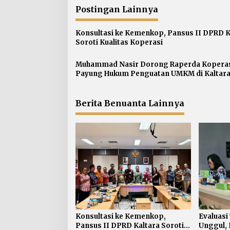
i
Postingan Lainnya
g
a
Konsultasi ke Kemenkop, Pansus II DPRD K
s
Soroti Kualitas Koperasi
i
p
Muhammad Nasir Dorong Raperda Koperasi
Payung Hukum Penguatan UMKM di Kaltar
o
s
Berita Benuanta Lainnya
Konsultasi ke Kemenkop,
Evaluasi
Pansus II DPRD Kaltara Soroti
Unggul, 