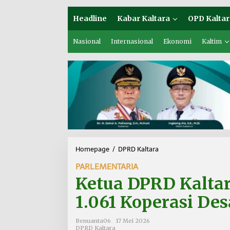
Headline
Kabar Kaltara
OPD Kaltar
Nasional
Internasional
Ekonomi
Kaltim
Homepage
/
DPRD Kaltara
K
e
PARLEMENTARIA
t
u
Ketua DPRD Kaltar
a
D
1.061 Koperasi De
P
R
Benuanta06
17 Mei 2026
D
DPRD Kaltara