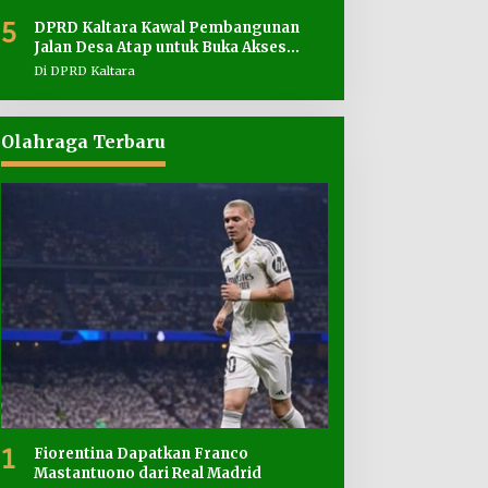
5
DPRD Kaltara Kawal Pembangunan
Jalan Desa Atap untuk Buka Akses
Wilayah Perbatasan
Di DPRD Kaltara
Olahraga Terbaru
1
Fiorentina Dapatkan Franco
Mastantuono dari Real Madrid