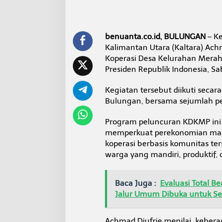
0
6
1
K
benuanta.co.id, BULUNGAN
– Ke
o
Kalimantan Utara (Kaltara) Achm
p
e
Koperasi Desa Kelurahan Merah
r
Presiden Republik Indonesia, Sa
a
s
Kegiatan tersebut diikuti seca
i
Bulungan, bersama sejumlah pe
D
e
s
Program peluncuran KDKMP ini 
a
memperkuat perekonomian masya
K
koperasi berbasis komunitas t
e
warga yang mandiri, produktif,
l
u
r
a
Baca Juga :
Evaluasi Total B
h
Jalur Umum Dibuka untuk 
a
n
M
Achmad Djufrie menilai, keber