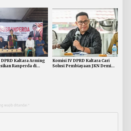
ur Umum Dibuka untuk
Hukum Penguatan UMKM di
Kampus
Kaltara
 DPRD Kaltara Arming
Komisi IV DPRD Kaltara Cari
asikan Ranperda di
Solusi Pembiayaan JKN Demi
 Tengah
Jaga Target UHC
ng wajib ditandai
*