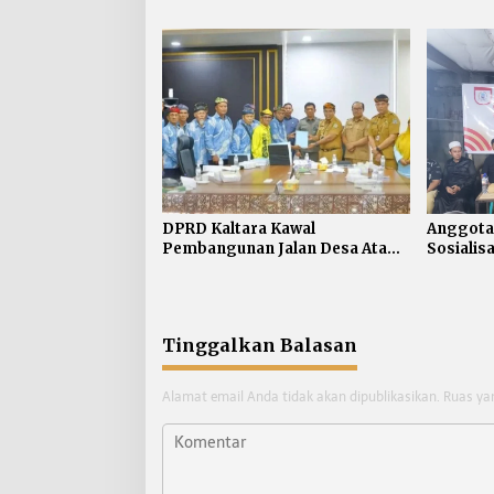
Kualitas Koperasi
Usul Jal
Semua 
DPRD Kaltara Kawal
Anggota
Pembangunan Jalan Desa Atap
Sosialis
untuk Buka Akses Wilayah
Nunukan
Perbatasan
Tinggalkan Balasan
Alamat email Anda tidak akan dipublikasikan.
Ruas ya