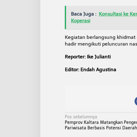
Baca Juga :
Konsultasi ke Ke
Koperasi
Kegiatan berlangsung khidmat 
hadir mengikuti peluncuran nas
Reporter: Ike Julianti
Editor: Endah Agustina
N
Pos sebelumnya
Pemprov Kaltara Matangkan Peng
a
Pariwisata Berbasis Potensi Daerah
v