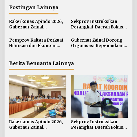
g
Postingan Lainnya
a
s
Rakerkonas Apindo 2026,
Sekprov Instruksikan
i
Gubernur Zainal
Perangkat Daerah Fokus
Perkenalkan Proyek
pada Program Prioritas
p
Strategis Kaltara ke
Pemprov Kaltara Perkuat
Gubernur Zainal Dorong
o
Perwakilan Negara
Hilirisasi dan Ekonomi
Organisasi Kepemudaan
s
Sahabat
Digital Hadapi Dampak
Jadi Mitra Strategis
Perang Dagang Global
Pemerintah
Berita Benuanta Lainnya
Rakerkonas Apindo 2026,
Sekprov Instruksikan
Gubernur Zainal
Perangkat Daerah Fokus
Perkenalkan Proyek
pada Program Prioritas