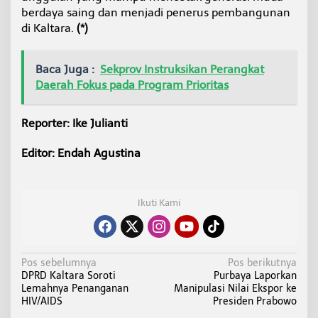
berdaya saing dan menjadi penerus pembangunan
di Kaltara.
(*)
Baca Juga :
Sekprov Instruksikan Perangkat
Daerah Fokus pada Program Prioritas
Reporter: Ike Julianti
Editor: Endah Agustina
Ikuti Kami
N
Pos sebelumnya
Pos berikutnya
DPRD Kaltara Soroti
Purbaya Laporkan
a
Lemahnya Penanganan
Manipulasi Nilai Ekspor ke
v
HIV/AIDS
Presiden Prabowo
i