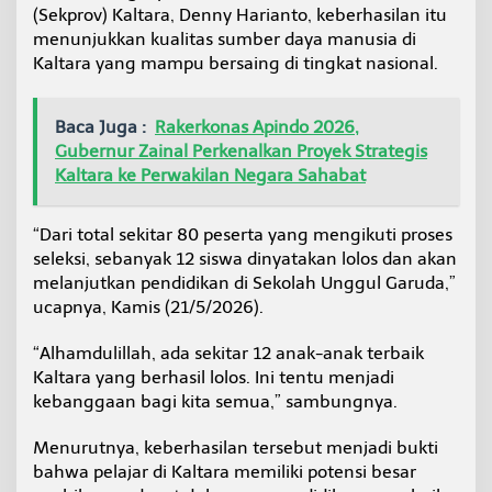
e
(Sekprov) Kaltara, Denny Harianto, keberhasilan itu
l
menunjukkan kualitas sumber daya manusia di
e
Kaltara yang mampu bersaing di tingkat nasional.
k
s
i
Baca Juga :
Rakerkonas Apindo 2026,
S
Gubernur Zainal Perkenalkan Proyek Strategis
e
k
Kaltara ke Perwakilan Negara Sahabat
o
l
a
“Dari total sekitar 80 peserta yang mengikuti proses
h
seleksi, sebanyak 12 siswa dinyatakan lolos dan akan
G
melanjutkan pendidikan di Sekolah Unggul Garuda,”
a
ucapnya, Kamis (21/5/2026).
r
u
d
“Alhamdulillah, ada sekitar 12 anak-anak terbaik
a
Kaltara yang berhasil lolos. Ini tentu menjadi
kebanggaan bagi kita semua,” sambungnya.
Menurutnya, keberhasilan tersebut menjadi bukti
bahwa pelajar di Kaltara memiliki potensi besar