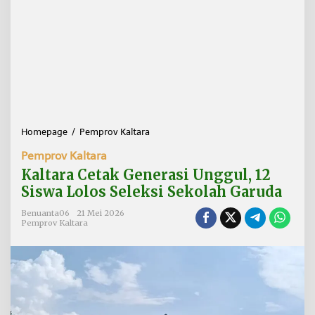
Homepage
/
Pemprov Kaltara
K
a
Pemprov Kaltara
l
t
Kaltara Cetak Generasi Unggul, 12
a
Siswa Lolos Seleksi Sekolah Garuda
r
a
Benuanta06
21 Mei 2026
C
Pemprov Kaltara
e
t
a
k
G
e
n