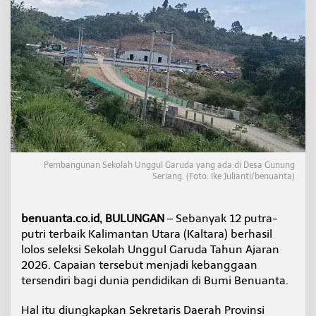
e
r
a
s
i
U
n
g
g
u
l
,
1
Pembangunan Sekolah Unggul Garuda yang ada di Desa Gunung
2
Seriang. (Foto: Ike Julianti/benuanta)
S
i
s
benuanta.co.id, BULUNGAN
– Sebanyak 12 putra-
w
putri terbaik Kalimantan Utara (Kaltara) berhasil
a
L
lolos seleksi Sekolah Unggul Garuda Tahun Ajaran
o
2026. Capaian tersebut menjadi kebanggaan
l
tersendiri bagi dunia pendidikan di Bumi Benuanta.
o
s
Hal itu diungkapkan Sekretaris Daerah Provinsi
S