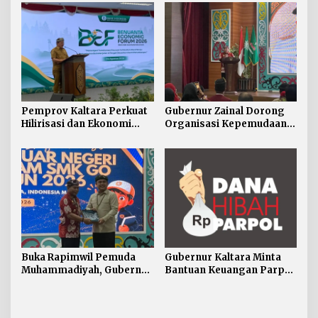
Strategis Kaltara ke
Perwakilan Negara
Sahabat
Pemprov Kaltara Perkuat
Gubernur Zainal Dorong
Hilirisasi dan Ekonomi
Organisasi Kepemudaan
Digital Hadapi Dampak
Jadi Mitra Strategis
Perang Dagang Global
Pemerintah
Buka Rapimwil Pemuda
Gubernur Kaltara Minta
Muhammadiyah, Gubernur
Bantuan Keuangan Parpol
Zainal Ajak Generasi Muda
Difokuskan untuk
Siap Hadapi
Pendidikan Politik
Pembangunan Kaltara