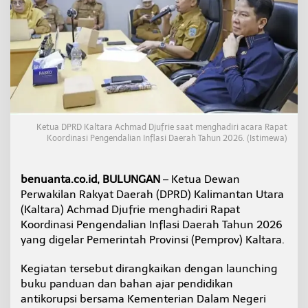
a
H
a
d
i
r
i
R
a
k
Ketua DPRD Kaltara Achmad Djufrie saat menghadiri acara Rapat
o
Koordinasi Pengendalian Inflasi Daerah Tahun 2026. (Istimewa)
r
P
e
benuanta.co.id, BULUNGAN
– Ketua Dewan
n
g
Perwakilan Rakyat Daerah (DPRD) Kalimantan Utara
e
(Kaltara) Achmad Djufrie menghadiri Rapat
n
Koordinasi Pengendalian Inflasi Daerah Tahun 2026
d
yang digelar Pemerintah Provinsi (Pemprov) Kaltara.
a
l
i
Kegiatan tersebut dirangkaikan dengan launching
a
buku panduan dan bahan ajar pendidikan
n
antikorupsi bersama Kementerian Dalam Negeri
I