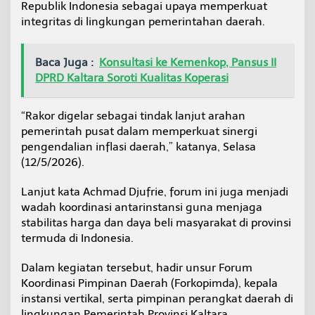
Republik Indonesia sebagai upaya memperkuat
n
integritas di lingkungan pemerintahan daerah.
f
l
a
s
Baca Juga :
Konsultasi ke Kemenkop, Pansus II
i
DPRD Kaltara Soroti Kualitas Koperasi
d
a
n
“Rakor digelar sebagai tindak lanjut arahan
L
pemerintah pusat dalam memperkuat sinergi
a
pengendalian inflasi daerah,” katanya, Selasa
u
n
(12/5/2026).
c
h
Lanjut kata Achmad Djufrie, forum ini juga menjadi
i
wadah koordinasi antarinstansi guna menjaga
n
stabilitas harga dan daya beli masyarakat di provinsi
g
B
termuda di Indonesia.
u
k
Dalam kegiatan tersebut, hadir unsur Forum
u
Koordinasi Pimpinan Daerah (Forkopimda), kepala
A
instansi vertikal, serta pimpinan perangkat daerah di
n
t
lingkungan Pemerintah Provinsi Kaltara.