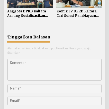
Anggota DPRD Kaltara
Komisi IV DPRD Kaltara
Arming Sosialisasikan
Cari Solusi Pembiayaan
Ranperda di Nunukan
JKN Demi Jaga Target UHC
Tengah
Tinggalkan Balasan
Alamat email Anda tidak akan dipublikasikan.
Ruas yang wajib
ditandai
*