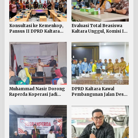
Konsultasi ke Kemenkop,
Evaluasi Total Beasiswa
Pansus II DPRD Kaltara
Kaltara Unggul, Komisi IV
Soroti Kualitas Koperasi
DPRD Kaltara Usul Jalur
Umum Dibuka untuk
Semua Kampus
Muhammad Nasir Dorong
DPRD Kaltara Kawal
Raperda Koperasi Jadi
Pembangunan Jalan Desa
Payung Hukum Penguatan
Atap untuk Buka Akses
UMKM di Kaltara
Wilayah Perbatasan