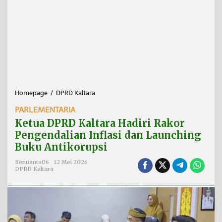
Homepage
/
DPRD Kaltara
K
e
PARLEMENTARIA
t
u
Ketua DPRD Kaltara Hadiri Rakor
a
Pengendalian Inflasi dan Launching
D
Buku Antikorupsi
P
R
Benuanta06
12 Mei 2026
D
DPRD Kaltara
K
a
l
t
a
r