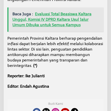
i
k
o
Baca Juga :
Evaluasi Total Beasiswa Kaltara
r
Unggul, Komisi IV DPRD Kaltara Usul Jalur
u
Umum Dibuka untuk Semua Kampus
p
s
i
Pemerintah Provinsi Kaltara berharap pengendalian
inflasi dapat berjalan lebih efektif melalui kolaborasi
lintas sektor. Di sisi lain, penguatan pendidikan
antikorupsi diharapkan mampu membangun
budaya pemerintahan yang transparan dan
berintegritas.
(*)
Reporter: Ike Julianti
Editor: Endah Agustina
Ikuti Kami