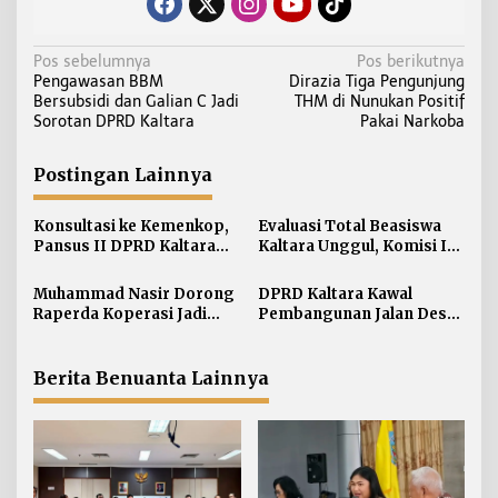
N
Pos sebelumnya
Pos berikutnya
Pengawasan BBM
Dirazia Tiga Pengunjung
a
Bersubsidi dan Galian C Jadi
THM di Nunukan Positif
v
Sorotan DPRD Kaltara
Pakai Narkoba
i
g
Postingan Lainnya
a
s
Konsultasi ke Kemenkop,
Evaluasi Total Beasiswa
i
Pansus II DPRD Kaltara
Kaltara Unggul, Komisi IV
Soroti Kualitas Koperasi
DPRD Kaltara Usul Jalur
p
Umum Dibuka untuk
Muhammad Nasir Dorong
DPRD Kaltara Kawal
o
Semua Kampus
Raperda Koperasi Jadi
Pembangunan Jalan Desa
s
Payung Hukum Penguatan
Atap untuk Buka Akses
UMKM di Kaltara
Wilayah Perbatasan
Berita Benuanta Lainnya