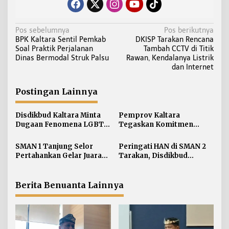
N
Pos sebelumnya
Pos berikutnya
BPK Kaltara Sentil Pemkab
DKISP Tarakan Rencana
a
Soal Praktik Perjalanan
Tambah CCTV di Titik
v
Dinas Bermodal Struk Palsu
Rawan, Kendalanya Listrik
i
dan Internet
g
a
Postingan Lainnya
s
i
Disdikbud Kaltara Minta
Pemprov Kaltara
Dugaan Fenomena LGBT
Tegaskan Komitmen
p
di Kalangan Pelajar
Kembangkan Sarana dan
o
Disikapi dengan
Prasarana SLB Negeri
SMAN 1 Tanjung Selor
Peringati HAN di SMAN 2
s
Pengawasan dan
Nunukan Secara Bertahap
Pertahankan Gelar Juara
Tarakan, Disdikbud
Pendampingan
LCC Empat Pilar MPR RI
Kaltara Tekankan
Tingkat Kaltara
Pemenuhan Hak dan
Perlindungan Anak
Berita Benuanta Lainnya