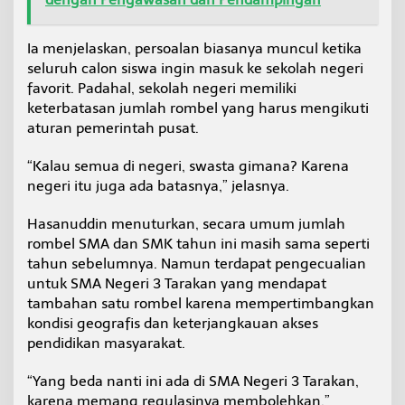
a
l
t
Ia menjelaskan, persoalan biasanya muncul ketika
a
seluruh calon siswa ingin masuk ke sekolah negeri
r
favorit. Padahal, sekolah negeri memiliki
a
keterbatasan jumlah rombel yang harus mengikuti
B
i
aturan pemerintah pusat.
s
a
“Kalau semua di negeri, swasta gimana? Karena
T
negeri itu juga ada batasnya,” jelasnya.
e
r
Hasanuddin menuturkan, secara umum jumlah
t
a
rombel SMA dan SMK tahun ini masih sama seperti
m
tahun sebelumnya. Namun terdapat pengecualian
p
untuk SMA Negeri 3 Tarakan yang mendapat
u
tambahan satu rombel karena mempertimbangkan
n
g
kondisi geografis dan keterjangkauan akses
pendidikan masyarakat.
“Yang beda nanti ini ada di SMA Negeri 3 Tarakan,
karena memang regulasinya membolehkan,”