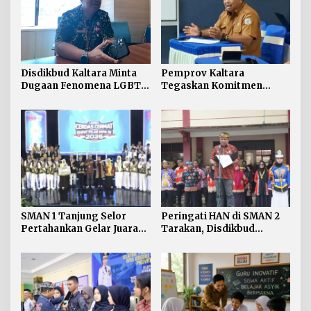
Disdikbud Kaltara Minta
Pemprov Kaltara
Dugaan Fenomena LGBT
Tegaskan Komitmen
di Kalangan Pelajar
Kembangkan Sarana dan
Disikapi dengan
Prasarana SLB Negeri
Pengawasan dan
Nunukan Secara Bertahap
Pendampingan
SMAN 1 Tanjung Selor
Peringati HAN di SMAN 2
Pertahankan Gelar Juara
Tarakan, Disdikbud
LCC Empat Pilar MPR RI
Kaltara Tekankan
Tingkat Kaltara
Pemenuhan Hak dan
Perlindungan Anak