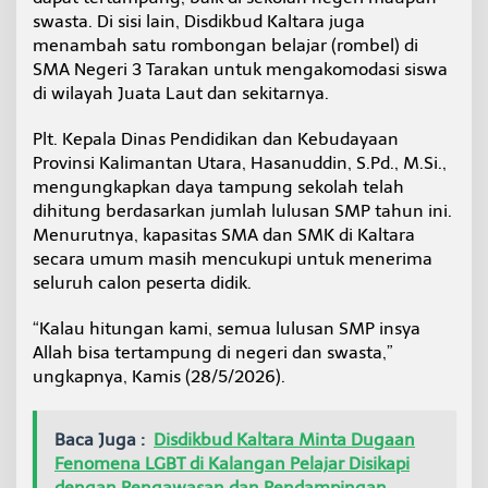
K
swasta. Di sisi lain, Disdikbud Kaltara juga
l
menambah satu rombongan belajar (rombel) di
a
SMA Negeri 3 Tarakan untuk mengakomodasi siswa
i
m
di wilayah Juata Laut dan sekitarnya.
S
e
Plt. Kepala Dinas Pendidikan dan Kebudayaan
l
Provinsi Kalimantan Utara, Hasanuddin, S.Pd., M.Si.,
u
mengungkapkan daya tampung sekolah telah
r
u
dihitung berdasarkan jumlah lulusan SMP tahun ini.
h
Menurutnya, kapasitas SMA dan SMK di Kaltara
L
secara umum masih mencukupi untuk menerima
u
seluruh calon peserta didik.
l
u
s
“Kalau hitungan kami, semua lulusan SMP insya
a
Allah bisa tertampung di negeri dan swasta,”
n
ungkapnya, Kamis (28/5/2026).
S
M
P
Baca Juga :
Disdikbud Kaltara Minta Dugaan
d
Fenomena LGBT di Kalangan Pelajar Disikapi
i
K
dengan Pengawasan dan Pendampingan