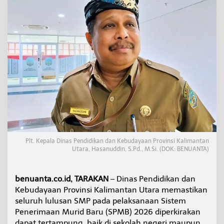
a
h
R
o
m
b
e
l
,
D
i
s
d
i
k
b
Plt. Kepala Dinas Pendidikan dan Kebudayaan Provinsi Kalimantan
u
Utara, Hasanuddin, S.Pd., M.Si. (DOK: BENUANTA)
d
K
a
benuanta.co.id, TARAKAN
– Dinas Pendidikan dan
l
Kebudayaan Provinsi Kalimantan Utara memastikan
t
seluruh lulusan SMP pada pelaksanaan Sistem
a
Penerimaan Murid Baru (SPMB) 2026 diperkirakan
r
a
dapat tertampung, baik di sekolah negeri maupun