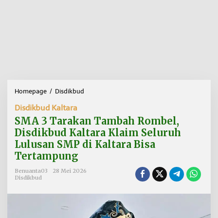
Homepage
/
Disdikbud
S
M
Disdikbud Kaltara
A
3
SMA 3 Tarakan Tambah Rombel,
T
Disdikbud Kaltara Klaim Seluruh
a
Lulusan SMP di Kaltara Bisa
r
a
Tertampung
k
a
Benuanta03
28 Mei 2026
Disdikbud
n
T
a
m
b