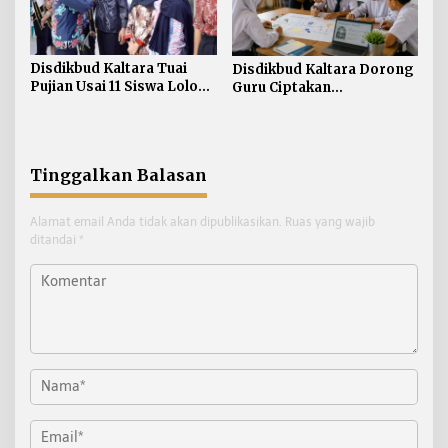
Disdikbud Kaltara Tuai
Disdikbud Kaltara Dorong
Pujian Usai 11 Siswa Lolos
Guru Ciptakan
ke SMA Unggul Garuda
Pembelajaran Interaktif
Sesuai Karakter Generasi
Digital
Tinggalkan Balasan
Alamat email Anda tidak akan dipublikasikan.
Ruas yang wajib
ditandai
*